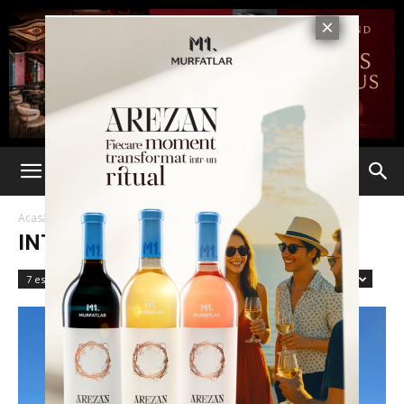
Acasă
Interviuri
Pagina 2
INTERVIURI
7 est fără un sfert
Accidente
Administratie
Advertorial