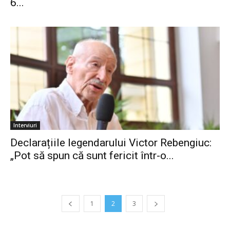
6...
Interviuri
Declarațiile legendarului Victor Rebengiuc:
„Pot să spun că sunt fericit într-o...
1
2
3