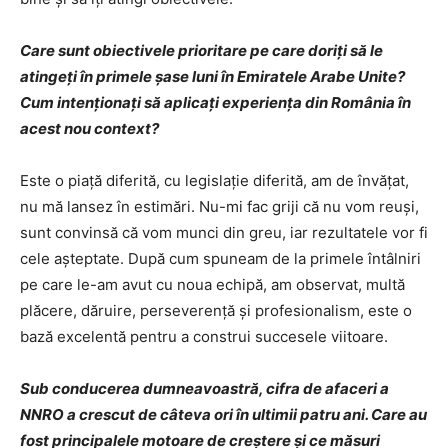
Care sunt obiectivele prioritare pe care doriţi să le
atingeţi în primele şase luni în Emiratele Arabe Unite?
Cum intenţionaţi să aplicaţi experienţa din România în
acest nou context?
Este o piaţă diferită, cu legislaţie diferită, am de învăţat,
nu mă lansez în estimări. Nu-mi fac griji că nu vom reuşi,
sunt convinsă că vom munci din greu, iar rezultatele vor fi
cele aşteptate. După cum spuneam de la primele întâlniri
pe care le-am avut cu noua echipă, am observat, multă
plăcere, dăruire, perseverenţă şi profesionalism, este o
bază excelentă pentru a construi succesele viitoare.
Sub conducerea dumneavoastră, cifra de afaceri a
NNRO a crescut de câteva ori în ultimii patru ani. Care au
fost principalele motoare de creştere şi ce măsuri