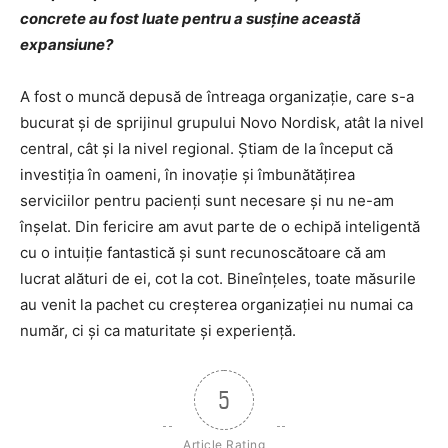
concrete au fost luate pentru a susţine această
expansiune?
A fost o muncă depusă de întreaga organizaţie, care s-a
bucurat şi de sprijinul grupului Novo Nordisk, atât la nivel
central, cât şi la nivel regional. Ştiam de la început că
investiţia în oameni, în inovaţie şi îmbunătăţirea
serviciilor pentru pacienţi sunt necesare şi nu ne-am
înşelat. Din fericire am avut parte de o echipă inteligentă
cu o intuiţie fantastică şi sunt recunoscătoare că am
lucrat alături de ei, cot la cot. Bineînţeles, toate măsurile
au venit la pachet cu creşterea organizaţiei nu numai ca
număr, ci şi ca maturitate şi experienţă.
5
Article Rating