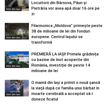
Locuitorii din Bârnova, Păun și
Pietrăria vor avea apă doar 16 ore pe
Stiri din Iasi
zi
Filarmonica „Moldova” primește peste
38 de milioane de lei din fonduri
europene. Centrul Iașului se
Stiri din Iasi
transformă
PREMIERĂ LA IAȘI! Primele grădinițe
cu bazine de înot acoperite din
România, investiție de peste 14
Stiri din Iasi
milioane de lei
O mamă din Iași a primit o nouă șansă
la viață după ce familia unui bărbat în
moarte cerebrală a acceptat să-i
Stiri din Iasi
doneze ficatul