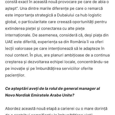
constă exact în această nouă provocare pe care de abia o
aştept”. Una dintre marile diferenţe pe care o remarcă
este importanţa strategică a Dubaiului ca hub logistic
global, o particularitate care creează oportunităţi pentru
extinderea pieţei şi conectarea cu alte pieţe
internaţionale. De asemenea, consideră că, deşi piaţa din
UAE este diferită, experienţa sa din România îi va oferi
lecţii valoroase pe care intenţionează să le adapteze în
noul context. În plus, are planuri ambiţioase de a continua
creşterea şi dezvoltarea echipei locale, concentrându-se
pe inovaţie şi pe îmbunătăţirea serviciilor oferite
pacienţilor.
Ce aşteptări aveţi de la rolul de general manager al
Novo Nordisk Emiratele Arabe Unite?
Abordez această nouă etapă a carierei cu o mare dorinţă