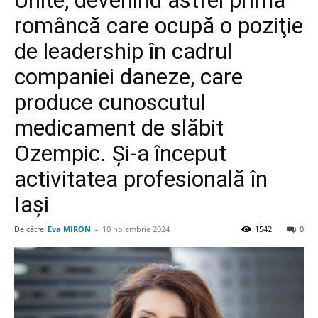
Unite, devenind astfel prima
româncă care ocupă o poziţie
de leadership în cadrul
companiei daneze, care
produce cunoscutul
medicament de slăbit
Ozempic. Și-a început
activitatea profesională în
Iași
De către
Eva MIRON
-
10 noiembrie 2024
1542
0