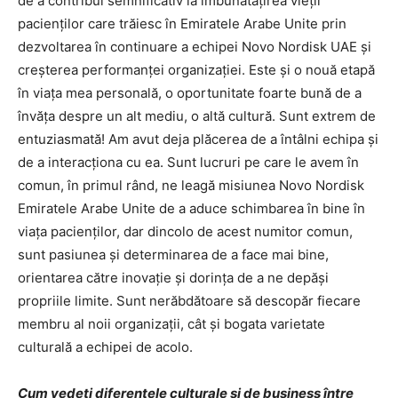
de a contribui semnificativ la îmbunătăţirea vieţii
pacienţilor care trăiesc în Emiratele Arabe Unite prin
dezvoltarea în continuare a echipei Novo Nordisk UAE şi
creşterea performanţei organizaţiei. Este şi o nouă etapă
în viaţa mea personală, o oportunitate foarte bună de a
învăţa despre un alt mediu, o altă cultură. Sunt extrem de
entuziasmată! Am avut deja plăcerea de a întâlni echipa şi
de a interacţiona cu ea. Sunt lucruri pe care le avem în
comun, în primul rând, ne leagă misiunea Novo Nordisk
Emiratele Arabe Unite de a aduce schimbarea în bine în
viaţa pacienţilor, dar dincolo de acest numitor comun,
sunt pasiunea şi determinarea de a face mai bine,
orientarea către inovaţie şi dorinţa de a ne depăşi
propriile limite. Sunt nerăbdătoare să descopăr fiecare
membru al noii organizaţii, cât şi bogata varietate
culturală a echipei de acolo.
Cum vedeţi diferenţele culturale şi de business între