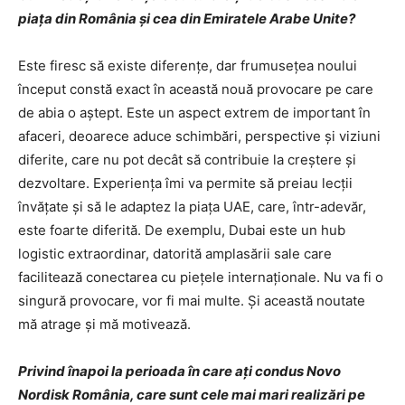
piaţa din România şi cea din Emiratele Arabe Unite?
Este firesc să existe diferenţe, dar frumuseţea noului
început constă exact în această nouă provocare pe care
de abia o aştept. Este un aspect extrem de important în
afaceri, deoarece aduce schimbări, perspective şi viziuni
diferite, care nu pot decât să contribuie la creştere şi
dezvoltare. Experienţa îmi va permite să preiau lecţii
învăţate şi să le adaptez la piaţa UAE, care, într-adevăr,
este foarte diferită. De exemplu, Dubai este un hub
logistic extraordinar, datorită amplasării sale care
facilitează conectarea cu pieţele internaţionale. Nu va fi o
singură provocare, vor fi mai multe. Şi această noutate
mă atrage şi mă motivează.
Privind înapoi la perioada în care aţi condus Novo
Nordisk România, care sunt cele mai mari realizări pe