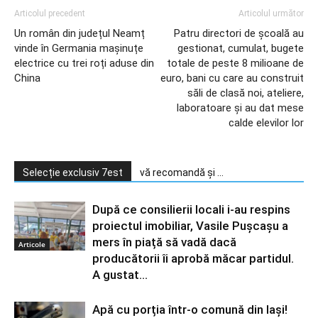
Articolul precedent
Articolul următor
Un român din județul Neamț
Patru directori de şcoală au
vinde în Germania mașinuțe
gestionat, cumulat, bugete
electrice cu trei roți aduse din
totale de peste 8 milioane de
China
euro, bani cu care au construit
săli de clasă noi, ateliere,
laboratoare şi au dat mese
calde elevilor lor
Selecție exclusiv 7est
vă recomandă și ...
După ce consilierii locali i-au respins
proiectul imobiliar, Vasile Pușcașu a
mers în piață să vadă dacă
Articole
producătorii îi aprobă măcar partidul.
A gustat...
Apă cu porția într-o comună din Iași!