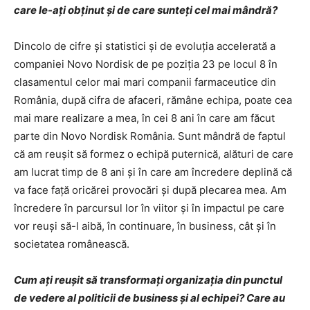
care le-aţi obţinut şi de care sunteţi cel mai mândră?
Dincolo de cifre şi statistici şi de evoluţia accelerată a
companiei Novo Nordisk de pe poziţia 23 pe locul 8 în
clasamentul celor mai mari companii farmaceutice din
România, după cifra de afaceri, rămâne echipa, poate cea
mai mare realizare a mea, în cei 8 ani în care am făcut
parte din Novo Nordisk România. Sunt mândră de faptul
că am reuşit să formez o echipă puternică, alături de care
am lucrat timp de 8 ani şi în care am încredere deplină că
va face faţă oricărei provocări şi după plecarea mea. Am
încredere în parcursul lor în viitor şi în impactul pe care
vor reuşi să-l aibă, în continuare, în business, cât şi în
societatea românească.
Cum aţi reuşit să transformaţi organizaţia din punctul
de vedere al politicii de business şi al echipei? Care au