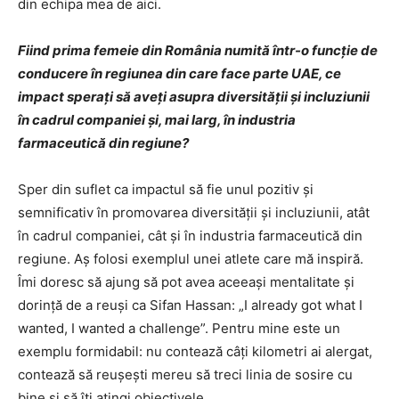
din echipa mea de aici.
Fiind prima femeie din România numită într-o funcţie de
conducere în regiunea din care face parte UAE, ce
impact speraţi să aveţi asupra diversităţii şi incluziunii
în cadrul companiei şi, mai larg, în industria
farmaceutică din regiune?
Sper din suflet ca impactul să fie unul pozitiv şi
semnificativ în promovarea diversităţii şi incluziunii, atât
în cadrul companiei, cât şi în industria farmaceutică din
regiune. Aş folosi exemplul unei atlete care mă inspiră.
Îmi doresc să ajung să pot avea aceeaşi mentalitate şi
dorinţă de a reuşi ca Sifan Hassan: „I already got what I
wanted, I wanted a challenge”. Pentru mine este un
exemplu formidabil: nu contează câţi kilometri ai alergat,
contează să reuşeşti mereu să treci linia de sosire cu
bine şi să îţi atingi obiectivele.