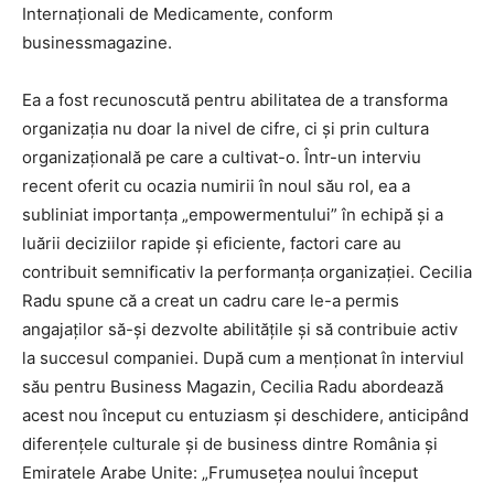
Internaţionali de Medicamente, conform
businessmagazine.
Ea a fost recunoscută pentru abilitatea de a transforma
organizaţia nu doar la nivel de cifre, ci şi prin cultura
organizaţională pe care a cultivat-o. Într-un interviu
recent oferit cu ocazia numirii în noul său rol, ea a
subliniat importanţa „empowermentului” în echipă şi a
luării deciziilor rapide şi eficiente, factori care au
contribuit semnificativ la performanţa organizaţiei. Cecilia
Radu spune că a creat un cadru care le-a permis
angajaţilor să-şi dezvolte abilităţile şi să contribuie activ
la succesul companiei. După cum a menţionat în interviul
său pentru Business Magazin, Cecilia Radu abordează
acest nou început cu entuziasm şi deschidere, anticipând
diferenţele culturale şi de business dintre România şi
Emiratele Arabe Unite: „Frumuseţea noului început