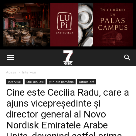
Acasă
Interviuri
Interviuri
Stiri din Iasi
Știri din România
Ultima oră
Cine este Cecilia Radu, care a
ajuns vicepreşedinte şi
director general al Novo
Nordisk Emiratele Arabe