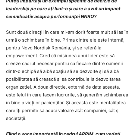
Puteţi împărtăşi un exemplu specific de decizie de
leadership pe care aţi luat-o şi care a avut un impact
semnificativ asupra performanţei NNRO?
Sunt două direcţii în care mi-am dorit foarte mult să las în
urmă o schimbare în bine. Prima dintre ele este internă,
pentru Novo Nordisk România, şi se referă la
empowerment. Cred că misiunea unui lider este să
creeze cadrul necesar pentru ca fiecare dintre oamenii
dintr-o echipă să aibă spaţiu să se dezvolte şi să aibă
posibilitatea să crească şi să contribuie la dezvoltarea
organizaţiei. A doua direcţie, externă de data aceasta,
este felul în care facem lucrurile, să generăm schimbarea
în bine a vieţilor pacienţilor. Şi aceasta este mentalitatea
care îţi permite să aduci valoare atât companiei, cât şi
societăţii.
Fiind o voce importantă în cadrul ARPIM, cum vedeţi