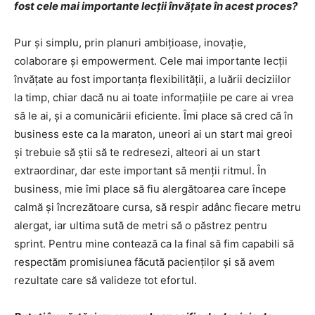
fost cele mai importante lecţii învăţate în acest proces?
Pur şi simplu, prin planuri ambiţioase, inovaţie,
colaborare şi empowerment. Cele mai importante lecţii
învăţate au fost importanţa flexibilităţii, a luării deciziilor
la timp, chiar dacă nu ai toate informaţiile pe care ai vrea
să le ai, şi a comunicării eficiente. Îmi place să cred că în
business este ca la maraton, uneori ai un start mai greoi
şi trebuie să ştii să te redresezi, alteori ai un start
extraordinar, dar este important să menţii ritmul. În
business, mie îmi place să fiu alergătoarea care începe
calmă şi încrezătoare cursa, să respir adânc fiecare metru
alergat, iar ultima sută de metri să o păstrez pentru
sprint. Pentru mine contează ca la final să fim capabili să
respectăm promisiunea făcută pacienţilor şi să avem
rezultate care să valideze tot efortul.