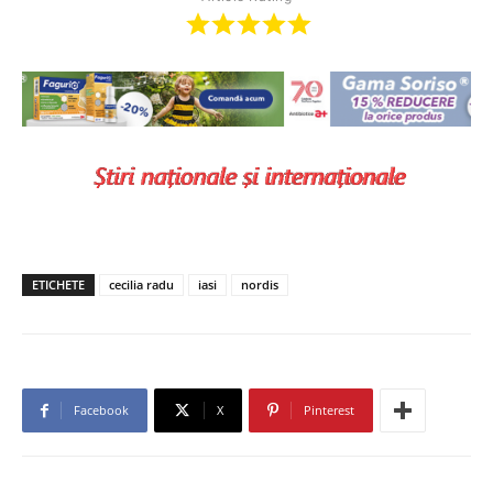
ETICHETE
cecilia radu
iasi
nordis
Facebook
X
Pinterest