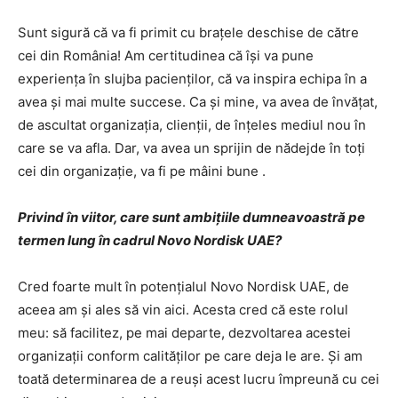
Sunt sigură că va fi primit cu braţele deschise de către
cei din România! Am certitudinea că îşi va pune
experienţa în slujba pacienţilor, că va inspira echipa în a
avea şi mai multe succese. Ca şi mine, va avea de învăţat,
de ascultat organizaţia, clienţii, de înţeles mediul nou în
care se va afla. Dar, va avea un sprijin de nădejde în toţi
cei din organizaţie, va fi pe mâini bune .
Privind în viitor, care sunt ambiţiile dumneavoastră pe
termen lung în cadrul Novo Nordisk UAE?
Cred foarte mult în potenţialul Novo Nordisk UAE, de
aceea am şi ales să vin aici. Acesta cred că este rolul
meu: să facilitez, pe mai departe, dezvoltarea acestei
organizaţii conform calităţilor pe care deja le are. Şi am
toată determinarea de a reuşi acest lucru împreună cu cei