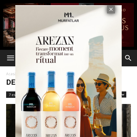
Acasă
Dezastre
DEZASTRE
7 est fără un sfert
Accidente
Administratie
Advertorial