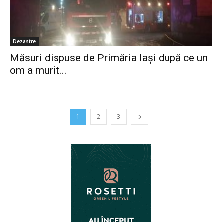
Dezastre
Măsuri dispuse de Primăria Iași după ce un
om a murit...
1
2
3