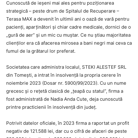
Cunoscută de ieșeni mai ales pentru poziționarea
strategică – peste drum de Spitalul de Recuperare –
Terasa MAX a devenit în ultimii ani o oază de vară pentru
pacienți, aparținători și chiar cadre medicale, dornici de o
„gură de aer” și un mic cu muștar. Ce nu știau majoritatea
clienților era că afacerea mirosea a bani negri mai ceva ca
fumul de la grătarul lor preferat.
Societatea care administra localul, STEKI ALESTEF SRL
din Tomești, a intrat în insolvență la propria cerere în
noiembrie 2023 (Dosar nr. 5900/99/2023). Cu un nume
grecesc și o rețetă clasică de „țeapă cu statul”, firma a
fost administrată de Nadia Anda Cute, deja cunoscută
printre practicienii în insolvență din județ.
Potrivit datelor oficiale, în 2023 firma a raportat un profit
negativ de 121.588 lei, dar cu o cifră de afaceri de peste