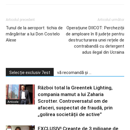
Articolul precedent
Articolul următor
Tunul de la aeroport: tichia de
Operațiune DIICOT: Percheziții
mărgăritar a lui Don Costelo
de amploare în 8 județe pentru
Alexe
destructurarea unei rețele de
contrabandă cu detergent
adus ilegal din Ucraina
Selecție exclusiv 7est
vă recomandă și ...
Război total la Greentek Lighting,
compania mamut a lui Zaharia
Scrotter. Controversatul om de
Articole
afaceri, suspectat de fraudă, prin
„golirea societății de active”
EXCLUSIV! Creanțe de 3 milioane de