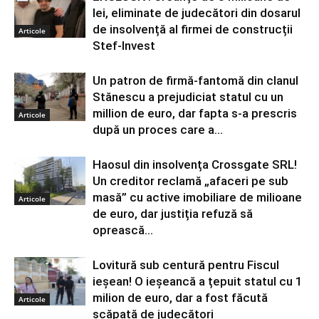
lei, eliminate de judecători din dosarul
de insolvență al firmei de construcții
Articole
Stef-Invest
Un patron de firmă-fantomă din clanul
Stănescu a prejudiciat statul cu un
million de euro, dar fapta s-a prescris
Articole
după un proces care a...
Haosul din insolvența Crossgate SRL!
Un creditor reclamă „afaceri pe sub
masă” cu active imobiliare de milioane
Articole
de euro, dar justiția refuză să
oprească...
Lovitură sub centură pentru Fiscul
ieșean! O ieșeancă a țepuit statul cu 1
milion de euro, dar a fost făcută
Articole
scăpată de judecători