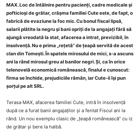
MAX. Loc de întâlnire pentru pacienți, cadre medicale și
pofticioși de grătar, crâșma familiei Cute este, de fapt, o
fabrică de evaziune la foc mic. Cu bonul fiscal lipsă,
salarii plătite la negru și bani opriți de la angajați fără să
ajungă vreodată la stat, afacerea a intrat, previzibil, în
insolvență. Nu e prima „rețetă” de țeapă servită de acest
clan din Tomești. În spatele mirosului de mici, s-a ascuns
ani la rând mirosul greu al banilor negri. Și, ca în orice
telenovelă economică românească, finalul e cunoscut:
firma se închide, prejudiciile rămân, iar Cute-ii își pun
șorțul pe alt SRL.
Terasa MAX, afacerea familiei Cute, intră în insolvență
după ce a furat banii angajaților și a fentat Fiscul ani la
rând. Un nou exemplu clasic de „țeapă românească” cu iz
de grătar și bere la halbă.