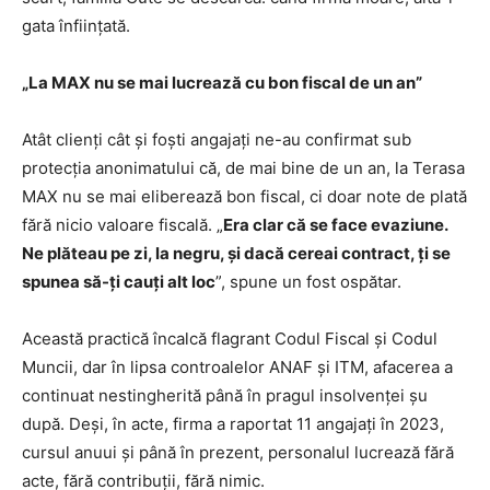
gata înființată.
„La MAX nu se mai lucrează cu bon fiscal de un an”
Atât clienți cât și foști angajați ne-au confirmat sub
protecția anonimatului că, de mai bine de un an, la Terasa
MAX nu se mai eliberează bon fiscal, ci doar note de plată
fără nicio valoare fiscală. „
Era clar că se face evaziune.
Ne plăteau pe zi, la negru, și dacă cereai contract, ți se
spunea să-ți cauți alt loc
”, spune un fost ospătar.
Această practică încalcă flagrant Codul Fiscal și Codul
Muncii, dar în lipsa controalelor ANAF și ITM, afacerea a
continuat nestingherită până în pragul insolvenței șu
după. Deși, în acte, firma a raportat 11 angajați în 2023,
cursul anuui și până în prezent, personalul lucrează fără
acte, fără contribuții, fără nimic.