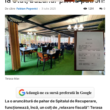
la stat, buzunar plin la patron!
De către
Fabian Popovici
-
3 iulie 2025
1291
0
Terasa Max
Adaugă-ne ca sursă preferată în Google
La o aruncătură de pahar de Spitalul de Recuperare,
funcționează, încă, un colț de „relaxare fiscală”: Terasa