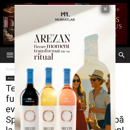
Acasă
Articole
Articole
Deschidere
Terasa Max, crâșma care
funcționează doar pe
evaziune fiscală lângă
Spitalul de Recuperare. Țeapă