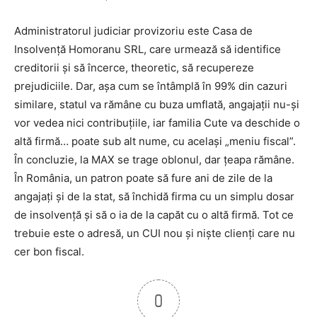
Administratorul judiciar provizoriu este Casa de
Insolvență Homoranu SRL, care urmează să identifice
creditorii și să încerce, theoretic, să recupereze
prejudiciile. Dar, așa cum se întâmplă în 99% din cazuri
similare, statul va rămâne cu buza umflată, angajații nu-și
vor vedea nici contribuțiile, iar familia Cute va deschide o
altă firmă… poate sub alt nume, cu același „meniu fiscal”.
În concluzie, la MAX se trage oblonul, dar țeapa rămâne.
În România, un patron poate să fure ani de zile de la
angajați și de la stat, să închidă firma cu un simplu dosar
de insolvență și să o ia de la capăt cu o altă firmă. Tot ce
trebuie este o adresă, un CUI nou și niște clienți care nu
cer bon fiscal.
0