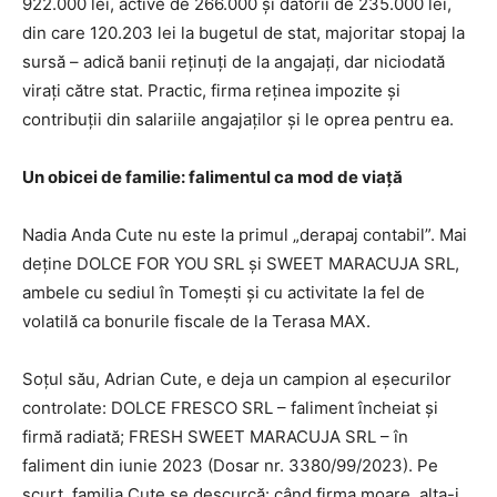
922.000 lei, active de 266.000 și datorii de 235.000 lei,
din care 120.203 lei la bugetul de stat, majoritar stopaj la
sursă – adică banii reținuți de la angajați, dar niciodată
virați către stat. Practic, firma reținea impozite și
contribuții din salariile angajaților și le oprea pentru ea.
Un obicei de familie: falimentul ca mod de viață
Nadia Anda Cute nu este la primul „derapaj contabil”. Mai
deține DOLCE FOR YOU SRL și SWEET MARACUJA SRL,
ambele cu sediul în Tomești și cu activitate la fel de
volatilă ca bonurile fiscale de la Terasa MAX.
Soțul său, Adrian Cute, e deja un campion al eșecurilor
controlate: DOLCE FRESCO SRL – faliment încheiat și
firmă radiată; FRESH SWEET MARACUJA SRL – în
faliment din iunie 2023 (Dosar nr. 3380/99/2023). Pe
scurt, familia Cute se descurcă: când firma moare, alta-i