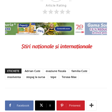
Article Rating
ETICHETE
Adrian Cute
evaziune fiscala
familia Cute
insolventa
stopaj la sursa
tepe
Terasa Max
Facebook
X
Pinterest