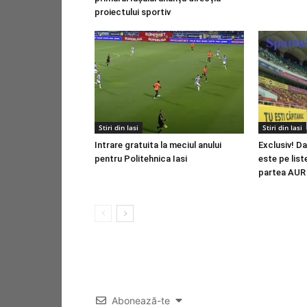
proiectului sportiv
Stiri din Iasi
Stiri din Iasi
Intrare gratuita la meciul anului
Exclusiv! D
pentru Politehnica Iasi
este pe list
partea AUR l
Abonează-te