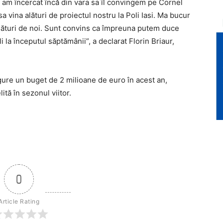
am încercat încă din vara sa îl convingem pe Cornel
a vina alături de proiectul nostru la Poli Iasi. Ma bucur
lături de noi. Sunt convins ca împreuna putem duce
ili la începutul săptămânii”, a declarat Florin Briaur,
gure un buget de 2 milioane de euro în acest an,
ită în sezonul viitor.
0
Article Rating