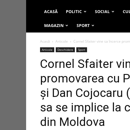
ACASĂ
POLITIC
SOCIAL
CUL
MAGAZIN
SPORT
Acasă
Articole
Cornel Sfaiter vine sa încerce promov
Articole
Deschidere
Sport
Cornel Sfaiter vi
promovarea cu Pol
și Dan Cojocaru (
sa se implice la 
din Moldova