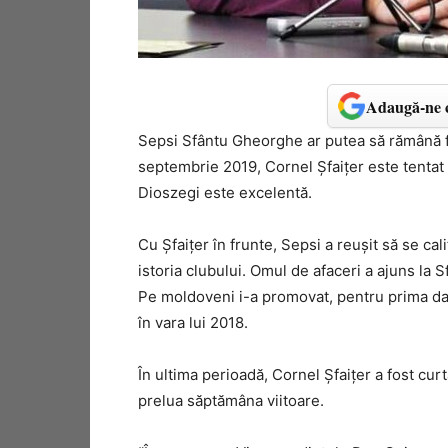
Adaugă-ne c
Sepsi Sfântu Gheorghe ar putea să rămână fă
septembrie 2019, Cornel Șfaițer este tentat s
Dioszegi este excelentă.
Cu Șfaițer în frunte, Sepsi a reușit să se ca
istoria clubului. Omul de afaceri a ajuns la
Pe moldoveni i-a promovat, pentru prima dată 
în vara lui 2018.
În ultima perioadă, Cornel Șfaițer a fost curt
prelua săptămâna viitoare.