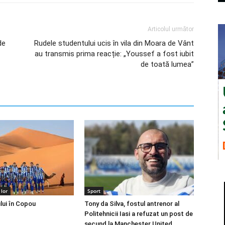
Articolul următor
de
Rudele studentului ucis în vila din Moara de Vânt
au transmis prima reacție: „Youssef a fost iubit
de toată lumea”
lor
Sport
lui în Copou
Tony da Silva, fostul antrenor al
Politehnicii Iasi a refuzat un post de
secund la Manchester United