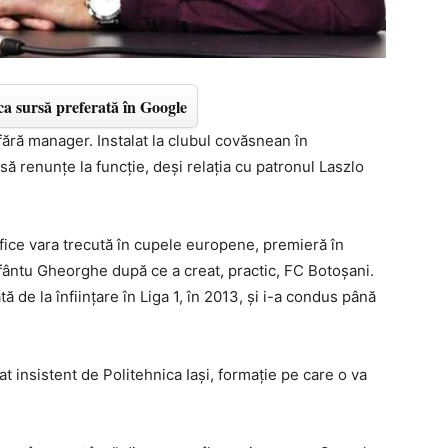
a sursă preferată în Google
ră manager. Instalat la clubul covăsnean în
ă renunțe la funcție, deși relația cu patronul Laszlo
lifice vara trecută în cupele europene, premieră în
 Sfântu Gheorghe după ce a creat, practic, FC Botoșani.
de la înființare în Liga 1, în 2013, și i-a condus până
at insistent de Politehnica Iași, formație pe care o va