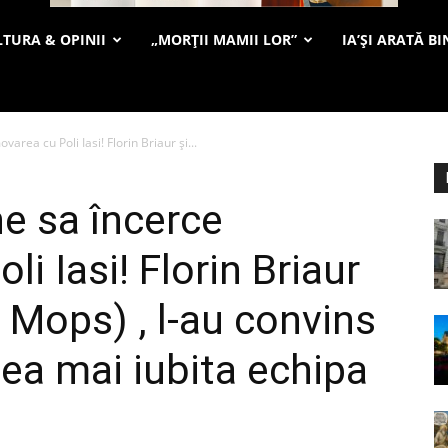
TURA & OPINII
„MORȚII MAMII LOR”
IA’ȘI ARATĂ BI
area cu Poli Iasi! Florin Briaur și...
ne sa încerce
i Iasi! Florin Briaur
 Mops) , l-au convins
cea mai iubita echipa