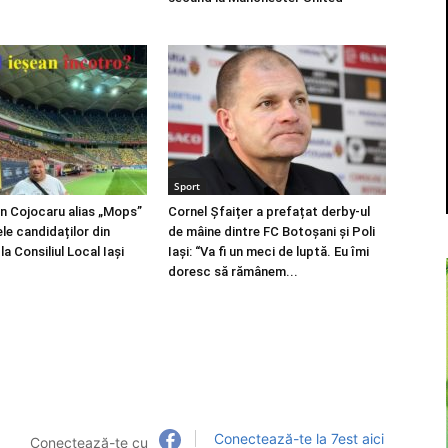
Sport
an Cojocaru alias „Mops”
Cornel Șfaițer a prefațat derby-ul
ele candidaților din
de mâine dintre FC Botoșani și Poli
a Consiliul Local Iași
Iași: “Va fi un meci de luptă. Eu îmi
doresc să rămânem...
Conectează-te la 7est aici
Conectează-te cu