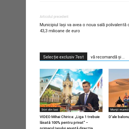
Articolul precedent
Municipiul Iași va avea o noua sală polivalentă 
43,3 milioane de euro
Selecție exclusiv 7est
vă recomandă și ...
Stiri din Iasi
Morții mamii 
VIDEO Mihai Chirica: „Liga 1 trebuie
D’ale balonu
lăsată 100% pentru privat” –
primarul Iașului anunță direcția