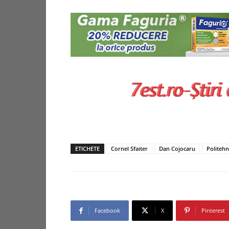
ETICHETE
Cornel Sfaiter
Dan Cojocaru
Politehni
Facebook
X
Pinterest