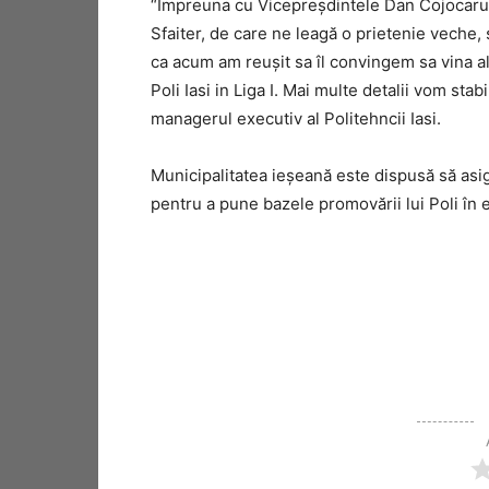
“Împreuna cu Vicepreșdintele Dan Cojocaru 
Sfaiter, de care ne leagă o prietenie veche, s
ca acum am reușit sa îl convingem sa vina a
Poli Iasi in Liga I. Mai multe detalii vom stab
managerul executiv al Politehncii Iasi.
Municipalitatea ieșeană este dispusă să asi
pentru a pune bazele promovării lui Poli în el