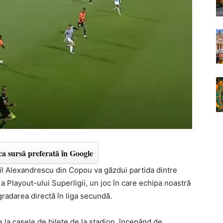
a sursă preferată în Google
mil Alexandrescu din Copou va găzdui partida dintre
pă a Playout-ului Superligii, un joc în care echipa noastră
gradarea directă în liga secundă.
e la casele de bilete de la stadion, începând de