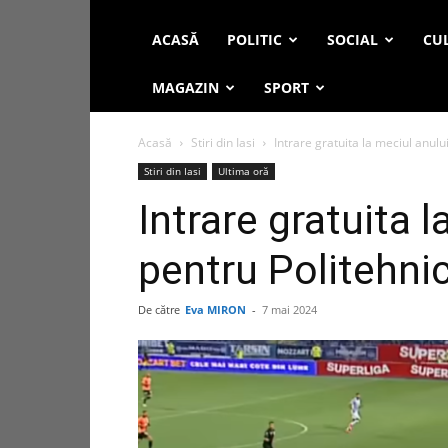
ACASĂ
POLITIC
SOCIAL
CUL
MAGAZIN
SPORT
Acasă
Stiri din Iasi
Intrare gratuita la meciul anulu
Stiri din Iasi
Ultima oră
Intrare gratuita l
pentru Politehnic
De către
Eva MIRON
-
7 mai 2024