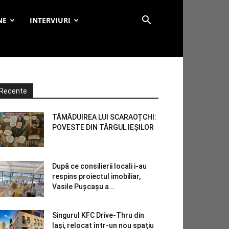
NE
INTERVIURI
Recente
TĂMĂDUIREA LUI SCARAOȚCHI:
POVESTE DIN TÂRGUL IEȘILOR
După ce consilierii locali i-au
respins proiectul imobiliar,
Vasile Pușcașu a...
Singurul KFC Drive-Thru din
Iași, relocat într-un nou spaţiu