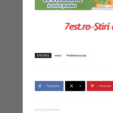
ETICHETE
meci
Politehnica Iasi
Facebook
X
Pinterest
Articolul precedent