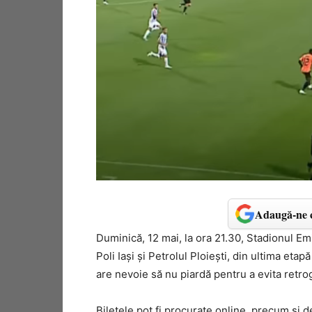
Adaugă-ne c
Duminică, 12 mai, la ora 21.30, Stadionul E
Poli Iași și Petrolul Ploiești, din ultima eta
are nevoie să nu piardă pentru a evita retro
Biletele pot fi procurate online, precum și d