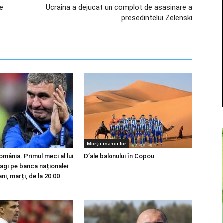
le
Ucraina a dejucat un complot de asasinare a
presedintelui Zelenski
Morții mamii lor
mânia. Primul meci al lui
D’ale balonului în Copou
gi pe banca naționalei
ni, marți, de la 20:00