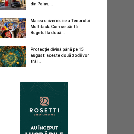
din Palas,...
Marea chivernisire a Tenorului
Multitask: Cum se cântă
Bugetul la două...
Protecție divină până pe 15
august: aceste două zodii vor
trăi...