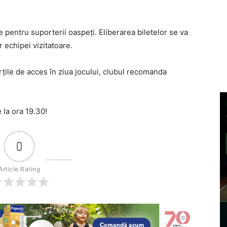
 pentru suporterii oaspeți. Eliberarea biletelor se va
r echipei vizitatoare.
rțile de acces în ziua jocului, clubul recomanda
 la ora 19.30!
0
Article Rating