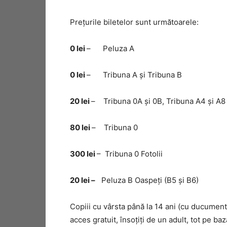
Prețurile biletelor sunt următoarele:
0 lei
– Peluza A
0 lei
– Tribuna A și Tribuna B
20 lei
– Tribuna 0A și 0B, Tribuna A4 și A8
80 lei
– Tribuna 0
300 lei
– Tribuna 0 Fotolii
20 lei –
Peluza B Oaspeți (B5 și B6)
Copiii cu vârsta până la 14 ani (cu ducument 
acces gratuit, însoțiți de un adult, tot pe ba