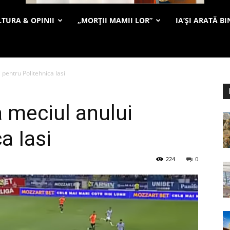
TURA & OPINII
„MORȚII MAMII LOR”
IA’ȘI ARATĂ BI
i pentru Politehnica Iasi
a meciul anului
a Iasi
224
0