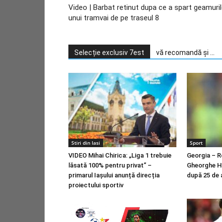
Video | Barbat retinut dupa ce a spart geamuri
unui tramvai de pe traseul 8
Selecție exclusiv 7est
vă recomandă și ...
Stiri din Iasi
Sport
VIDEO Mihai Chirica: „Liga 1 trebuie
Georgia – Ro
lăsată 100% pentru privat” –
Gheorghe Ha
primarul Iașului anunță direcția
după 25 de a
proiectului sportiv