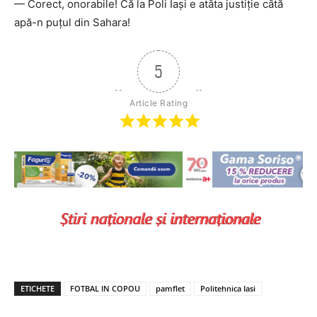
— Corect, onorabile! Că la Poli Iași e atâta justiție câtă
apă-n puțul din Sahara!
5
Article Rating
ETICHETE
FOTBAL IN COPOU
pamflet
Politehnica Iasi