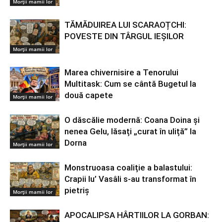
Morții mamii lor
TĂMĂDUIREA LUI SCARAOȚCHI:
POVESTE DIN TÂRGUL IEȘILOR
Morții mamii lor
Marea chivernisire a Tenorului
Multitask: Cum se cântă Bugetul la
două capete
Morții mamii lor
O dăscălie modernă: Coana Doina și
nenea Gelu, lăsați „curat în uliță” la
Dorna
Morții mamii lor
Monstruoasa coaliție a balastului:
Crapii lu’ Vasâli s-au transformat în
pietriș
Morții mamii lor
APOCALIPSA HÂRTIILOR LA GORBAN: