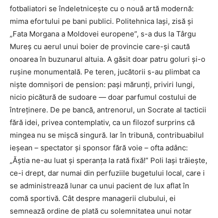
fotbaliatori se îndeletnicește cu o nouă artă modernă:
mima efortului pe bani publici. Politehnica Iași, zisă și
„Fata Morgana a Moldovei europene”, s-a dus la Târgu
Mureș cu aerul unui boier de provincie care-și caută
onoarea în buzunarul altuia. A găsit doar patru goluri și-o
rușine monumentală. Pe teren, jucătorii s-au plimbat ca
niște domnișori de pension: pași mărunți, priviri lungi,
nicio picătură de sudoare — doar parfumul costului de
întreținere. De pe bancă, antrenorul, un Socrate al tacticii
fără idei, privea contemplativ, ca un filozof surprins că
mingea nu se mișcă singură. Iar în tribună, contribuabilul
ieșean – spectator și sponsor fără voie – ofta adânc:
„Ăștia ne-au luat și speranța la rată fixă!” Poli Iași trăiește,
ce-i drept, dar numai din perfuziile bugetului local, care i
se administrează lunar ca unui pacient de lux aflat în
comă sportivă. Cât despre managerii clubului, ei
semnează ordine de plată cu solemnitatea unui notar