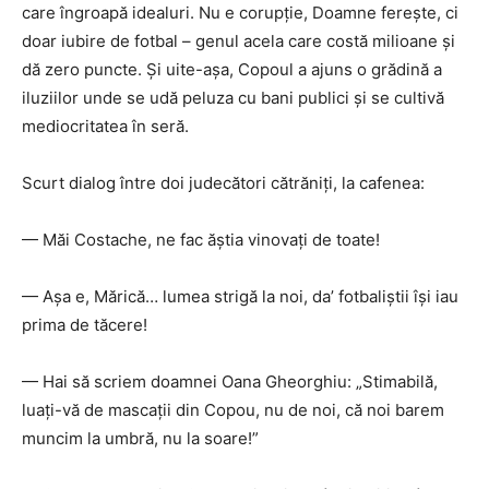
care îngroapă idealuri. Nu e corupție, Doamne ferește, ci
doar iubire de fotbal – genul acela care costă milioane și
dă zero puncte. Și uite-așa, Copoul a ajuns o grădină a
iluziilor unde se udă peluza cu bani publici și se cultivă
mediocritatea în seră.
Scurt dialog între doi judecători cătrăniți, la cafenea:
— Măi Costache, ne fac ăștia vinovați de toate!
— Așa e, Mărică… lumea strigă la noi, da’ fotbaliștii își iau
prima de tăcere!
— Hai să scriem doamnei Oana Gheorghiu: „Stimabilă,
luați-vă de mascații din Copou, nu de noi, că noi barem
muncim la umbră, nu la soare!”