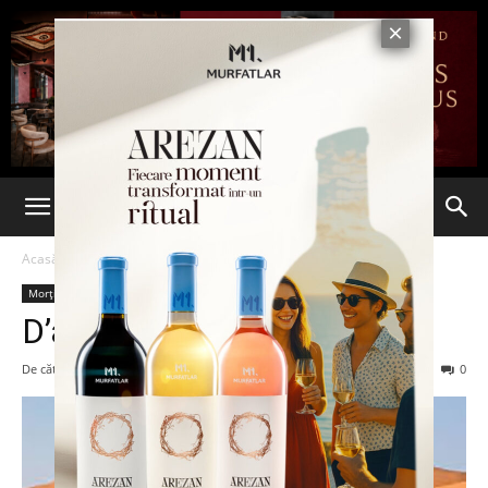
Acasă
Morții mamii lor
Morții mamii lor
D’ale balonului în Copou
De către
Nepotu’ lui mă-sa!
-
13 noiembrie 2025
3951
0