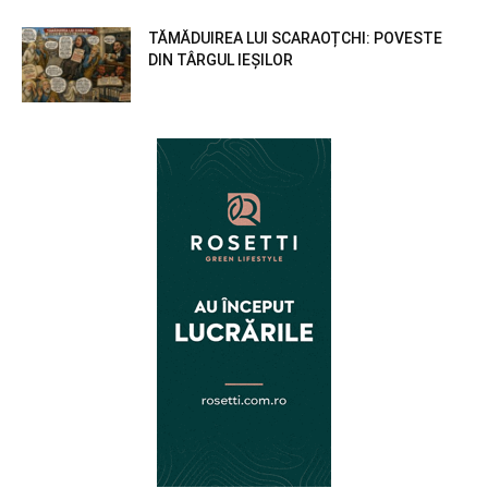
TĂMĂDUIREA LUI SCARAOȚCHI: POVESTE
DIN TÂRGUL IEȘILOR