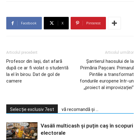
Facebook
X
Pinterest
Articolul precedent
Articolul următor
Profesor din Iaşi, dat afară
Șantierul haosului de la
după ce ar fi violat o studentă
Primăria Pașcani. Primarul
la el în birou. Dat de gol de
Pintilie a transformat
camere
fondurile europene într-un
„proiect al improvizației”
Selecție exclusiv 7est
vă recomandă și ...
Vasâli multicash și puțin caș în scopuri
electorale