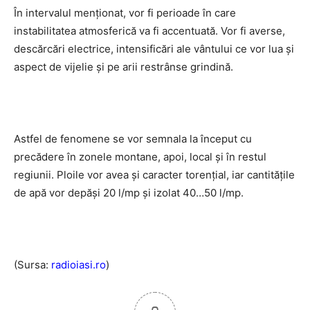
În intervalul menţionat, vor fi perioade în care
instabilitatea atmosferică va fi accentuată. Vor fi averse,
descărcări electrice, intensificări ale vântului ce vor lua şi
aspect de vijelie şi pe arii restrânse grindină.
Astfel de fenomene se vor semnala la început cu
precădere în zonele montane, apoi, local şi în restul
regiunii. Ploile vor avea şi caracter torenţial, iar cantităţile
de apă vor depăşi 20 l/mp şi izolat 40…50 l/mp.
(Sursa:
radioiasi.ro
)