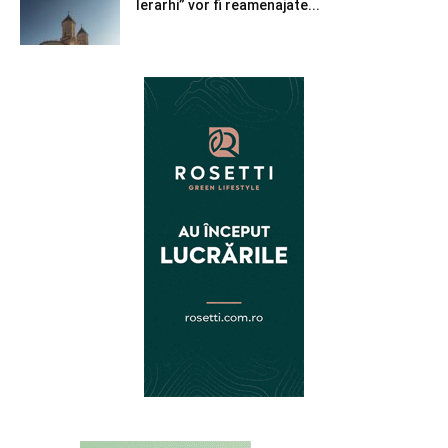
Ierarhi” vor fi reamenajate...