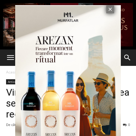
Acasă
Articole
Articole
Vin ploile în Moldova! Vremea
se schimbă radical în toată
regiunea
De către
admin
-
21 august 2016
140
0