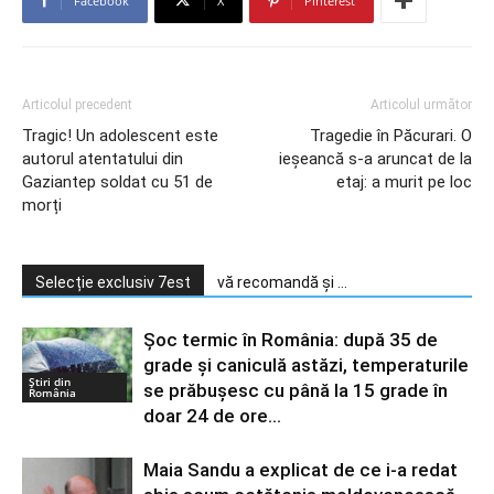
Facebook
X
Pinterest
Articolul precedent
Articolul următor
Tragic! Un adolescent este
Tragedie în Păcurari. O
autorul atentatului din
ieșeancă s-a aruncat de la
Gaziantep soldat cu 51 de
etaj: a murit pe loc
morți
Selecție exclusiv 7est
vă recomandă și ...
Șoc termic în România: după 35 de
grade și caniculă astăzi, temperaturile
Știri din
se prăbușesc cu până la 15 grade în
România
doar 24 de ore...
Maia Sandu a explicat de ce i-a redat