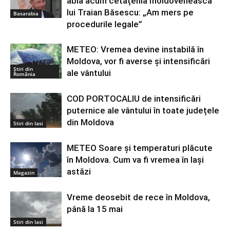
abia acum cetățenia moldovenească
lui Traian Băsescu: „Am mers pe
Basarabia
procedurile legale”
METEO: Vremea devine instabilă în
Moldova, vor fi averse şi intensificări
Știri din
ale vântului
România
COD PORTOCALIU de intensificări
puternice ale vântului în toate județele
din Moldova
Stiri din Iasi
METEO Soare și temperaturi plăcute
în Moldova. Cum va fi vremea în Iași
astăzi
Magazin
Vreme deosebit de rece în Moldova,
până la 15 mai
Stiri din Iasi