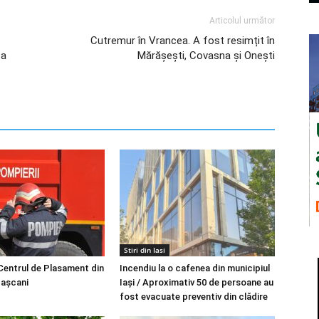
Articolul următor
Cutremur în Vrancea. A fost resimțit în
-a
Mărășești, Covasna și Onești
Stiri din Iasi
 Centrul de Plasament din
Incendiu la o cafenea din municipiul
Pașcani
Iaşi / Aproximativ 50 de persoane au
fost evacuate preventiv din clădire