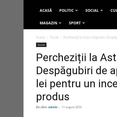
ACASĂ
POLITIC
SOCIAL
CUL
MAGAZIN
SPORT
Acasă
Social
Percheziții la Astra Asigurări. Despăg
Social
Percheziții la Ast
Despăgubiri de a
lei pentru un inc
produs
De către
admin
-
11 august 2016