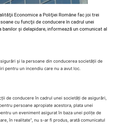
nalităţii Economice a Poliţiei Române fac joi trei
persoane cu funcţii de conducere în cadrul unei
ea banilor şi delapidare, informează un comunicat al
 Asigurări şi la persoane din conducerea societăţii de
iri pentru un incendiu care nu a avut loc.
ii de conducere în cadrul unei societăţi de asigurări,
 şi pentru persoane apropiate acestora, plata unei
pentru un eveniment asigurat în baza unei poliţe de
e, în realitate”, nu s-ar fi produs, arată comunicatul