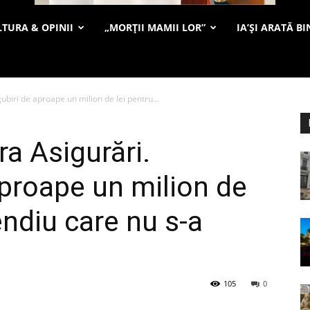
TURA & OPINII
„MORȚII MAMII LOR”
IA’ȘI ARATĂ BI
ubiri de aproape un milion de lei pentru...
ra Asigurări.
proape un milion de
endiu care nu s-a
105
0