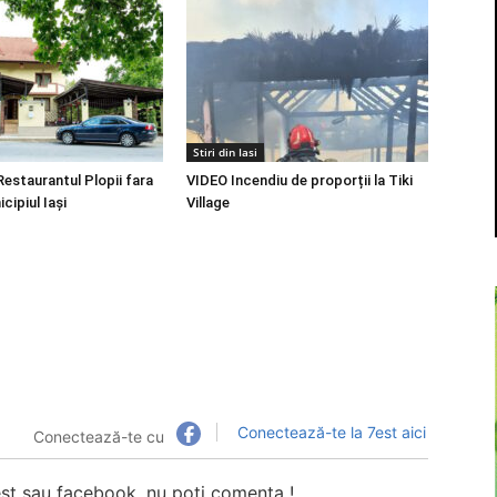
Stiri din Iasi
Restaurantul Plopii fara
VIDEO Incendiu de proporții la Tiki
cipiul Iași
Village
Conectează-te la 7est aici
Conectează-te cu
7est sau facebook, nu poti comenta !