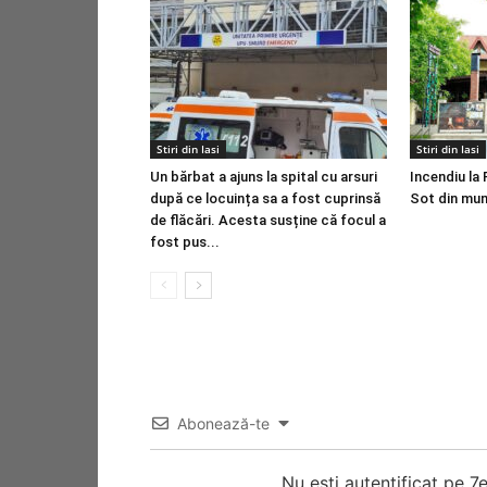
Stiri din Iasi
Stiri din Iasi
Un bărbat a ajuns la spital cu arsuri
Incendiu la 
după ce locuința sa a fost cuprinsă
Sot din muni
de flăcări. Acesta susține că focul a
fost pus...
Abonează-te
Nu esti autentificat pe 