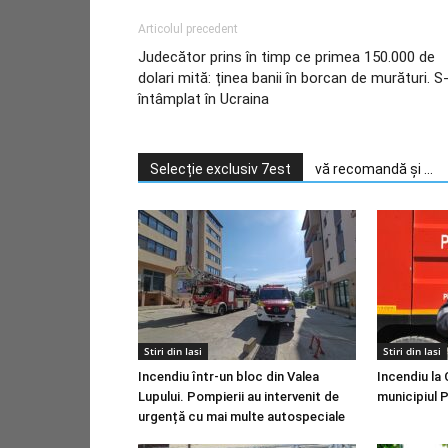
Articolul precedent
Judecător prins în timp ce primea 150.000 de
dolari mită: ținea banii în borcan de murături. S
întâmplat în Ucraina
Selecție exclusiv 7est
vă recomandă și ...
Stiri din Iasi
Stiri din Iasi
Incendiu într-un bloc din Valea
Incendiu la
Lupului. Pompierii au intervenit de
municipiul 
urgență cu mai multe autospeciale