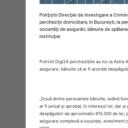
Poliţiştii Direcţiei de Investigare a Crimi
percheziţii domiciliare, în Bucureşti, la 
societăţi de asigurări, bănuite de spălar
instituţiei.
Potrivit Digi24 percheziţiile au loc la Astra
asigurare, bănuite că ar fi acordat despăgub
„Două dintre persoanele bănuite, având funcţ
ar fi avizat şi aprobat, în interesul lor, dar
despăgubiri de aproximativ 915.000 de lei, 
asigurare complexă a locuinţei, eveniment car