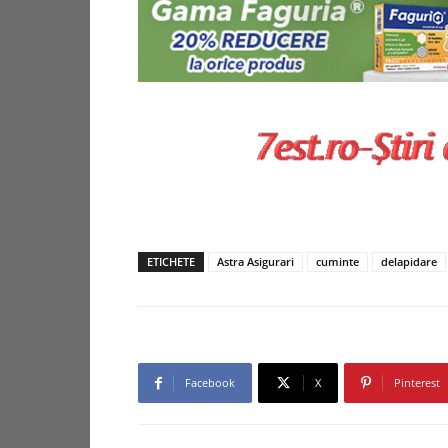
ETICHETE
Astra Asigurari
cuminte
delapidare
Facebook
X
Pinterest