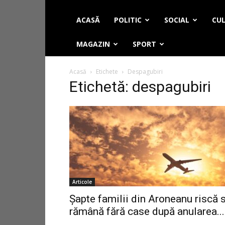
ACASĂ
POLITIC
SOCIAL
CUL
MAGAZIN
SPORT
Acasă
Etichete
Despagubiri
Etichetă: despagubiri
Articole
Șapte familii din Aroneanu riscă 
rămână fără case după anularea...