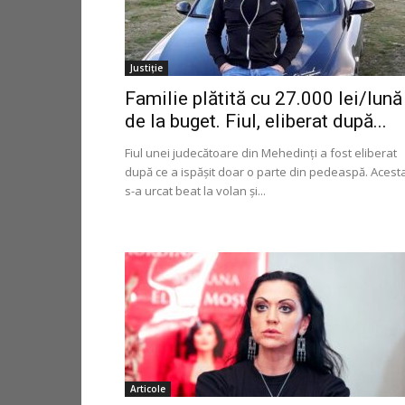
Justiție
Familie plătită cu 27.000 lei/lună
de la buget. Fiul, eliberat după...
Fiul unei judecătoare din Mehedinți a fost eliberat
după ce a ispășit doar o parte din pedeaspă. Acest
s-a urcat beat la volan și...
Articole