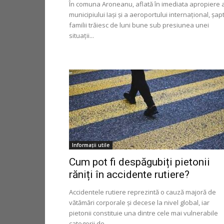
În comuna Aroneanu, aflată în imediata apropiere 
municipiului Iași și a aeroportului internațional, șap
familii trăiesc de luni bune sub presiunea unei
situații...
Informaţii utile
Cum pot fi despăgubiți pietonii
răniți în accidente rutiere?
Accidentele rutiere reprezintă o cauză majoră de
vătămări corporale și decese la nivel global, iar
pietonii constituie una dintre cele mai vulnerabile
categorii de...