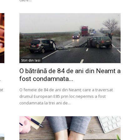
Stiri din Iasi
O bătrână de 84 de ani din Neamt a
.
fost condamnata...
at
O femeie de 84 de ani din Neamț care a traversat
drumul European E85 prin loc nepermis a fost
condamnata la trei ani de...