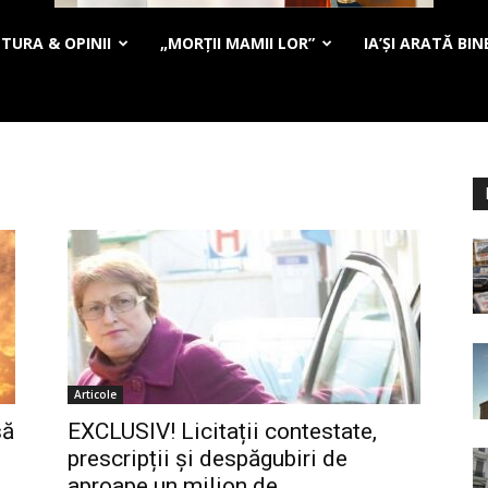
TURA & OPINII
„MORȚII MAMII LOR”
IA’ȘI ARATĂ BIN
Articole
să
EXCLUSIV! Licitații contestate,
prescripții și despăgubiri de
aproape un milion de...