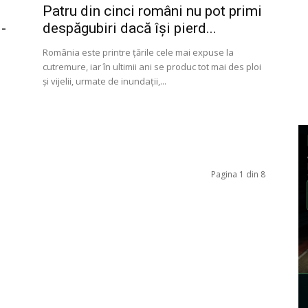
Patru din cinci români nu pot primi
-
despăgubiri dacă își pierd...
România este printre țările cele mai expuse la
cutremure, iar în ultimii ani se produc tot mai des ploi
și vijelii, urmate de inundații,...
Pagina 1 din 8