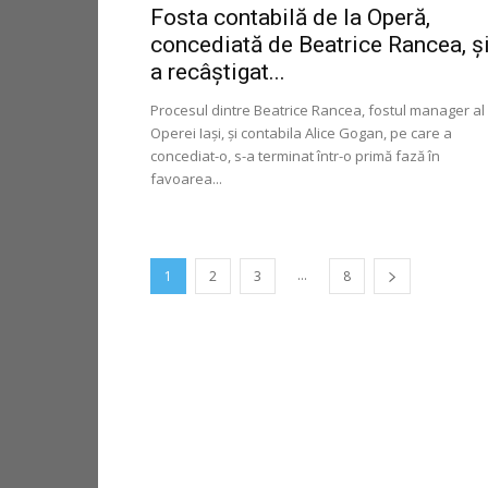
Fosta contabilă de la Operă,
concediată de Beatrice Rancea, și
a recâștigat...
Procesul dintre Beatrice Rancea, fostul manager al
Operei Iași, și contabila Alice Gogan, pe care a
concediat-o, s-a terminat într-o primă fază în
favoarea...
...
1
2
3
8