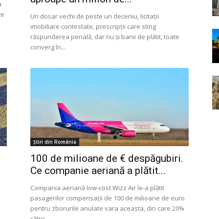
a
te
Un dosar vechi de peste un deceniu, licitații
imobiliare contestate, prescripții care sting
răspunderea penală, dar nu și banii de plătit, toate
converg în...
Știri din România
100 de milioane de € despăgubiri.
Ce companie aeriană a plătit...
Compania aeriană low-cost Wizz Air le-a plătit
pasagerilor compensaţii de 100 de milioane de euro
pentru zborurile anulate vara aceasta, din care 20%
către...