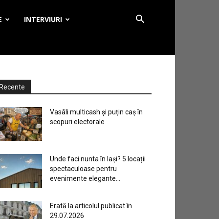
E
INTERVIURI
Recente
Vasâli multicash și puțin caș în
scopuri electorale
Unde faci nunta în Iași? 5 locații
spectaculoase pentru
evenimente elegante...
Erată la articolul publicat în
29.07.2026