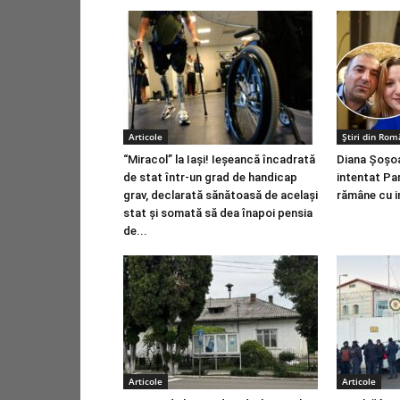
Articole
Știri din Rom
“Miracol” la Iași! Ieșeancă încadrată
Diana Șoșoa
de stat într-un grad de handicap
intentat Pa
grav, declarată sănătoasă de același
rămâne cu i
stat și somată să dea înapoi pensia
de...
Articole
Articole