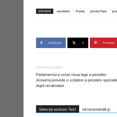
ETICHETE
extradare
Franta
printul Paul
pro
Facebook
X
Pinterest
Articolul precedent
Parlamentul a votat noua lege a pensiilor.
Aceasta prevede o scădere a pensiilor special
după recalculare
Selecție exclusiv 7est
vă recomandă și ...