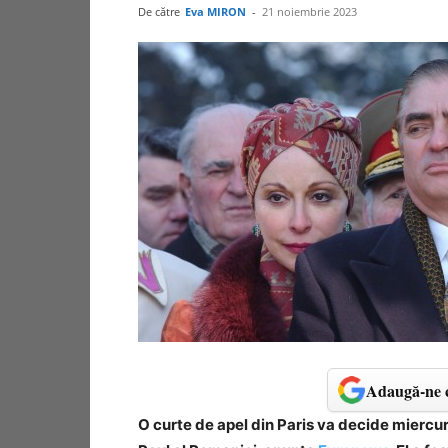
De către
Eva MIRON
-
21 noiembrie 2023
Adaugă-ne c
O curte de apel din Paris va decide miercu