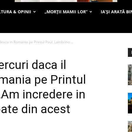
TURA & OPINII
„MORȚII MAMII LOR”
IA’ȘI ARATĂ BI
deaza in Romania pe Printul Paul. Lambrino:...
rcuri daca il
mania pe Printul
„Am incredere in
ate din acest