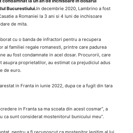
ost condamnat la un an de inchisoare in dosarul
rdul Bucurestiului.
In decembrie 2020, Lambrino a fost
asatie a Romaniei la 3 ani si 4 luni de inchisoare
 dare de mita.
laborat cu o banda de infractori pentru a recupera
or al familiei regale romanesti, printre care padurea
ne au fost condamnate in acel dosar. Procurorii, care
 asupra proprietatilor, au estimat ca prejudiciul adus
ne de euro.
 arestat in Franta in iunie 2022, dupa ce a fugit din tara
ncredere in Franta sa ma scoata din acest cosmar”, a
ru ca sunt considerat mostenitorul bunicului meu”.
uptat pentru a fi recunoscut ca mostenitor legitim al lui