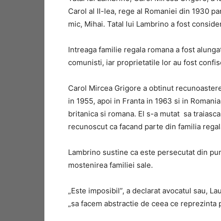
Carol al II-lea, rege al Romaniei din 1930 pa
mic, Mihai. Tatal lui Lambrino a fost conside
Intreaga familie regala romana a fost alungat
comunisti, iar proprietatile lor au fost confis
Carol Mircea Grigore a obtinut recunoasterea c
in 1955, apoi in Franta in 1963 si in Romania 
britanica si romana. El s-a mutat sa traiasca
recunoscut ca facand parte din familia regala
Lambrino sustine ca este persecutat din pun
mostenirea familiei sale.
„Este imposibil”, a declarat avocatul sau, La
„sa facem abstractie de ceea ce reprezinta 