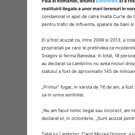
Paul al Romaniei, anunta
Euronews
. El a f
restituirii ilegale a unor mari terenuri in no
condamnat in apel de catre Inalta Curte de C
pentru trafic de influenta, spalare de bani si
El a fost acuzat ca, intre 2006 si 2013, a co
proprietati pe care le pretindea ca mostenit
Snagov si ferma Baneasa. In total, 18 persoa
au declarat ca Lambrino nu avea niciun drept
statului a fost de aproximativ 145 de milioa
„Printul” fugar, in varsta de 76 de ani, a fost
sa in urma sentintei.
„Nu am facut nimic ilegal sau incorect, am i
declarat el, in octombrie. „Sunt acuzat pent
Tatal lui Lambrino, Carol Mircea Grigore, a l