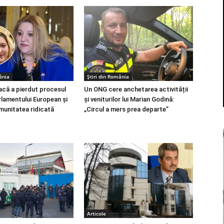
ânia
Știri din România
că a pierdut procesul
Un ONG cere anchetarea activității
rlamentului European și
și veniturilor lui Marian Godină:
munitatea ridicată
„Circul a mers prea departe”
Articole