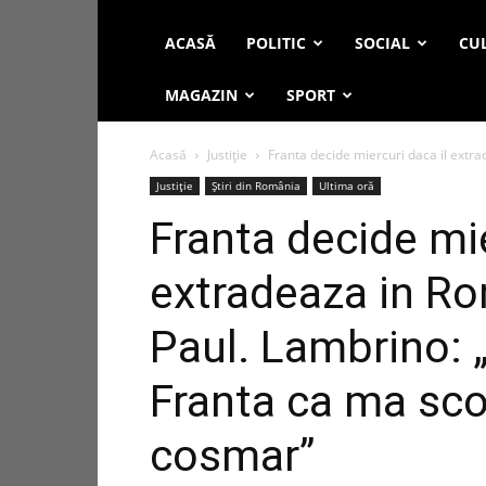
ACASĂ
POLITIC
SOCIAL
CUL
MAGAZIN
SPORT
Acasă
Justiție
Franta decide miercuri daca il extra
Justiție
Știri din România
Ultima oră
Franta decide mie
extradeaza in Ro
Paul. Lambrino: 
Franta ca ma sco
cosmar”