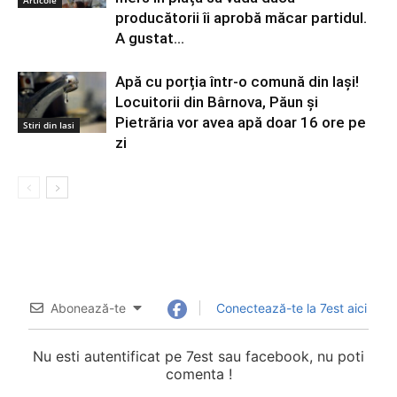
Articole
producătorii îi aprobă măcar partidul.
A gustat...
Apă cu porția într-o comună din Iași!
Locuitorii din Bârnova, Păun și
Pietrăria vor avea apă doar 16 ore pe
Stiri din Iasi
zi
Abonează-te
Conectează-te la 7est aici
Nu esti autentificat pe 7est sau facebook, nu poti
comenta !