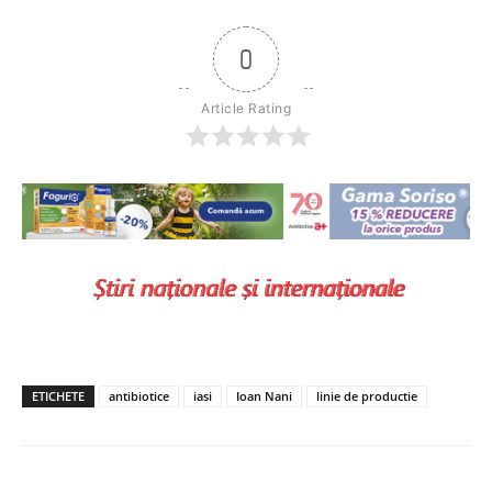
0
Article Rating
ETICHETE
antibiotice
iasi
Ioan Nani
linie de productie