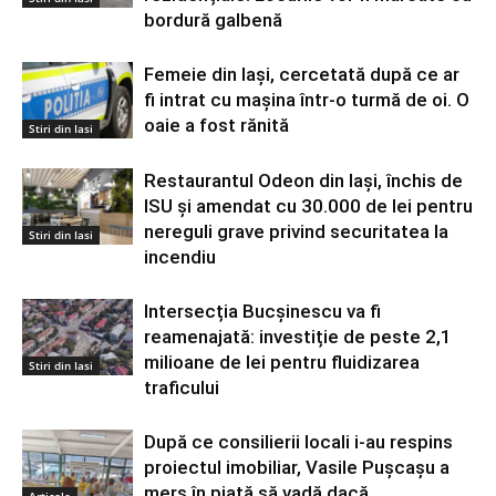
bordură galbenă
Femeie din Iași, cercetată după ce ar
fi intrat cu mașina într-o turmă de oi. O
oaie a fost rănită
Stiri din Iasi
Restaurantul Odeon din Iași, închis de
ISU și amendat cu 30.000 de lei pentru
nereguli grave privind securitatea la
Stiri din Iasi
incendiu
Intersecția Bucșinescu va fi
reamenajată: investiție de peste 2,1
milioane de lei pentru fluidizarea
Stiri din Iasi
traficului
După ce consilierii locali i-au respins
proiectul imobiliar, Vasile Pușcașu a
mers în piață să vadă dacă