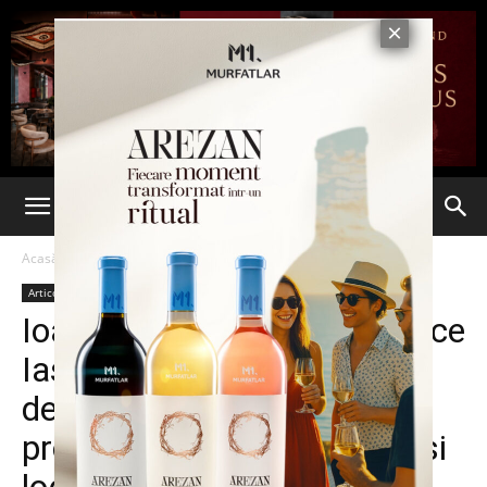
Acasă
Articole
Articole
Deschidere
Sănătate
Stiri din Iasi
Ioan Nani, director Antibiotice
Iași: „ Ne propunem să
dezvoltăm două baze de
producție de materii prime și