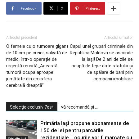
Facebook
X
Pinterest
Articolul precedent
Articolul următor
O femeie cu o tumoare gigant
Capul unei grupări criminale din
de 10 cm pe creier, salvată de
Republica Moldova se ascunde
medici într-o operație de
la Iași! De 2 ani de zile se
urgență reușită:„Această
ocupă de țepe date statului și
tumoră ocupa aproape
de spălare de bani prin
jumătate din emisfera
companii imobiliare
cerebrală dreaptă”
Selecție exclusiv 7est
vă recomandă și ...
Primăria Iași propune abonamente de
150 de lei pentru parcările
rezidențiale. Locurile vor fi marcate cu
Stiri din Iasi