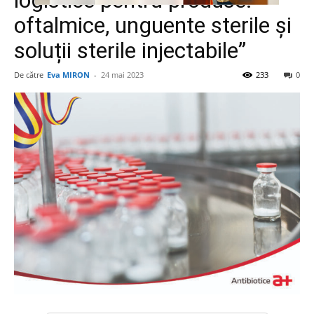
logistice pentru produse:
oftalmice, unguente sterile și
soluții sterile injectabile”
De către
Eva MIRON
-
24 mai 2023
233
0