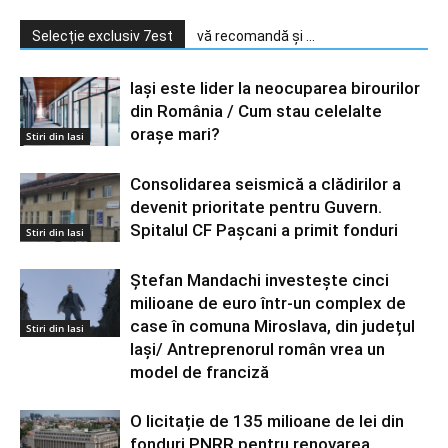
Selecție exclusiv 7est
vă recomandă și ...
Iași este lider la neocuparea birourilor
din România / Cum stau celelalte
orașe mari?
Stiri din Iasi
Consolidarea seismică a clădirilor a
devenit prioritate pentru Guvern.
Spitalul CF Pașcani a primit fonduri
Stiri din Iasi
Ștefan Mandachi investește cinci
milioane de euro într-un complex de
case în comuna Miroslava, din județul
Stiri din Iasi
Iași/ Antreprenorul român vrea un
model de franciză
O licitație de 135 milioane de lei din
fonduri PNRR pentru renovarea