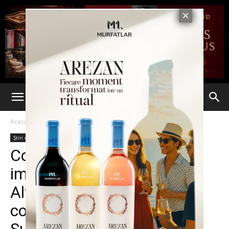
Acasă
Știri din România
Știri din România
Ultima oră
Cometex, dezvoltator
imobiliar parte a grupului
Altex, a vândut centrul
comercial Bucovina din