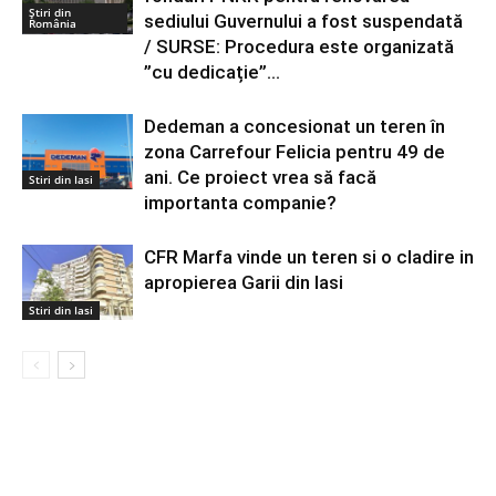
Știri din
sediului Guvernului a fost suspendată
România
/ SURSE: Procedura este organizată
”cu dedicație”...
Dedeman a concesionat un teren în
zona Carrefour Felicia pentru 49 de
ani. Ce proiect vrea să facă
Stiri din Iasi
importanta companie?
CFR Marfa vinde un teren si o cladire in
apropierea Garii din Iasi
Stiri din Iasi