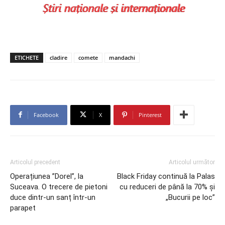
ETICHETE
cladire
comete
mandachi
Facebook
X
Pinterest
Articolul precedent
Articolul următor
Operațiunea ”Dorel”, la
Black Friday continuă la Palas
Suceava. O trecere de pietoni
cu reduceri de până la 70% și
duce dintr-un sanț într-un
„Bucurii pe loc”
parapet