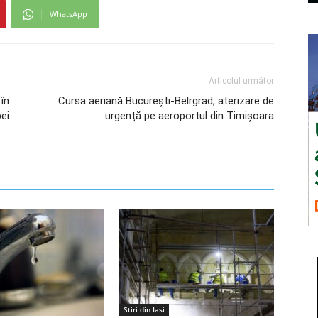
WhatsApp
Articolul următor
 în
Cursa aeriană București-Belrgrad, aterizare de
pei
urgență pe aeroportul din Timișoara
Stiri din Iasi