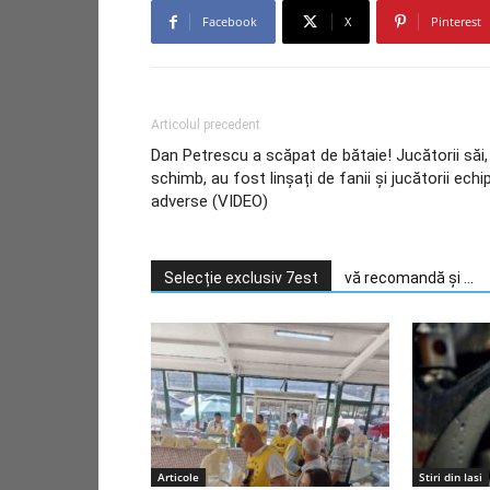
Facebook
X
Pinterest
Articolul precedent
Dan Petrescu a scăpat de bătaie! Jucătorii săi,
schimb, au fost linșați de fanii și jucătorii echi
adverse (VIDEO)
Selecție exclusiv 7est
vă recomandă și ...
Articole
Stiri din Iasi