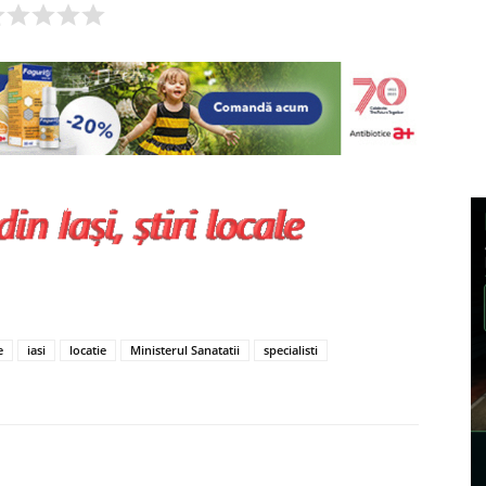
e
iasi
locatie
Ministerul Sanatatii
specialisti