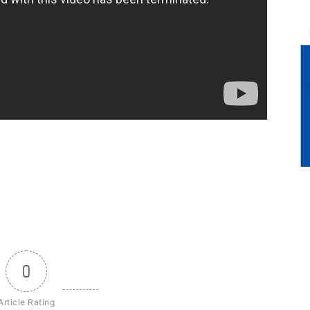
0
Article Rating