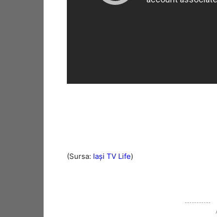
(Sursa:
Iași TV Life
)