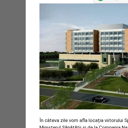
În câteva zile vom afla locația viitorului 
Ministerul Sănătății și de la Compania Nați