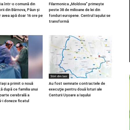
ia într-o comună din
Filarmonica „Moldova” primește
orii din Bârnova, Păun și
peste 38 de milioane de lei din
r avea apă doar 16 ore pe
fonduri europene. Centrul Iașului se
transformă
Stiri din Iasi
Iași a primit o nouă
Au fost semnate contractele de
ță după ce familia unui
execuţie pentru două loturi ale
oarte cerebrală a
Centurii Uşoare a Iaşului
-i doneze ficatul