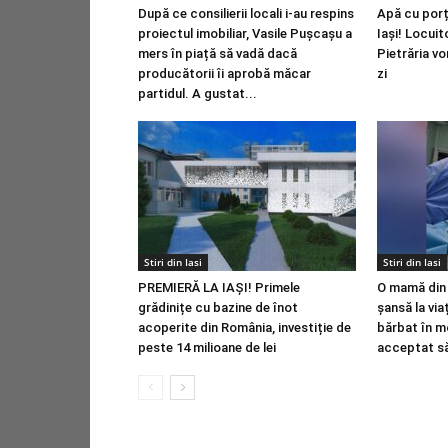
După ce consilierii locali i-au respins
Apă cu porț
proiectul imobiliar, Vasile Pușcașu a
Iași! Locuit
mers în piață să vadă dacă
Pietrăria vo
producătorii îi aprobă măcar
zi
partidul. A gustat...
Stiri din Iasi
Stiri din Iasi
PREMIERĂ LA IAȘI! Primele
O mamă din 
grădinițe cu bazine de înot
șansă la via
acoperite din România, investiție de
bărbat în m
peste 14 milioane de lei
acceptat să