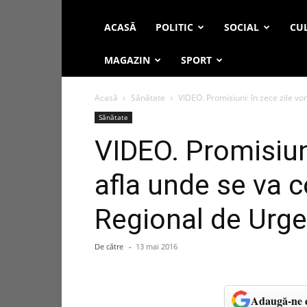
ACASĂ
POLITIC
SOCIAL
CUL
MAGAZIN
SPORT
Acasă
Sănătate
VIDEO. Promisiuni: în zece zile vom
Sănătate
VIDEO. Promisiun
afla unde se va co
Regional de Urgen
De către
-
13 mai 2016
Adaugă-ne c