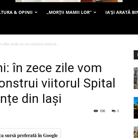
TURA & OPINII
„MORȚII MAMII LOR”
IA’ȘI ARATĂ BI
 afla unde se va construi viitorul...
i: în zece zile vom
nstrui viitorul Spital
țe din Iași
100
0
a sursă preferată în Google