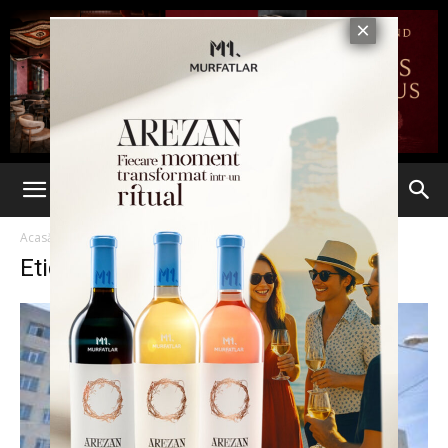
Acasă
Etichete
Specialisti
Etichetă: specialisti