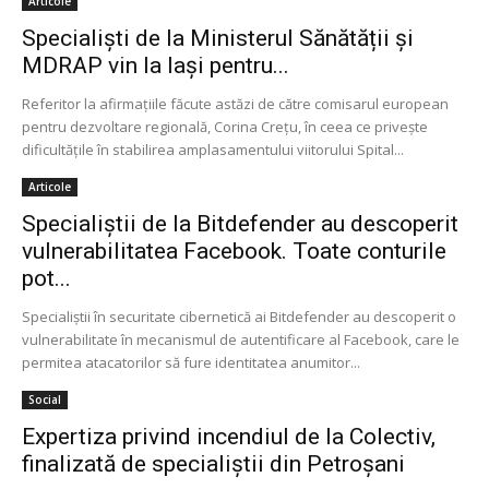
Articole
Specialiști de la Ministerul Sănătății și
MDRAP vin la Iași pentru...
Referitor la afirmațiile făcute astăzi de către comisarul european
pentru dezvoltare regională, Corina Creţu, în ceea ce privește
dificultățile în stabilirea amplasamentului viitorului Spital...
Articole
Specialiștii de la Bitdefender au descoperit
vulnerabilitatea Facebook. Toate conturile
pot...
Specialiștii în securitate cibernetică ai Bitdefender au descoperit o
vulnerabilitate în mecanismul de autentificare al Facebook, care le
permitea atacatorilor să fure identitatea anumitor...
Social
Expertiza privind incendiul de la Colectiv,
finalizată de specialiștii din Petroșani