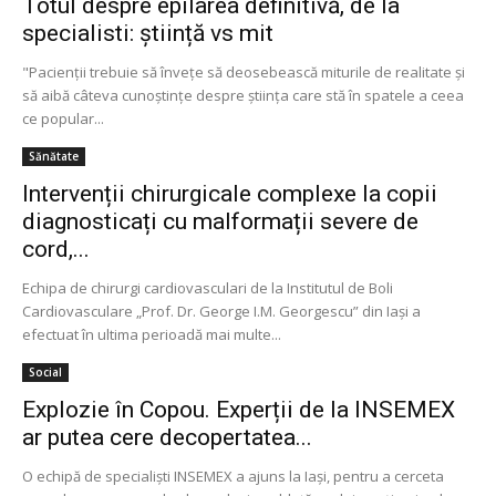
Totul despre epilarea definitivă, de la
specialisti: știință vs mit
"Pacienții trebuie să învețe să deosebească miturile de realitate și
să aibă câteva cunoștințe despre știința care stă în spatele a ceea
ce popular...
Sănătate
Intervenții chirurgicale complexe la copii
diagnosticați cu malformații severe de
cord,...
Echipa de chirurgi cardiovasculari de la Institutul de Boli
Cardiovasculare „Prof. Dr. George I.M. Georgescu” din Iași a
efectuat în ultima perioadă mai multe...
Social
Explozie în Copou. Experții de la INSEMEX
ar putea cere decopertatea...
O echipă de specialiști INSEMEX a ajuns la Iaşi, pentru a cerceta