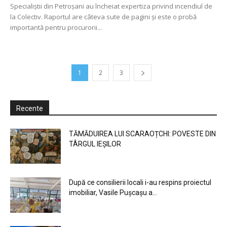
Specialiştii din Petroşani au încheiat expertiza privind incendiul de
la Colectiv. Raportul are câteva sute de pagini şi este o probă
importantă pentru procurorii...
1
2
3
Recente
TĂMĂDUIREA LUI SCARAOȚCHI: POVESTE DIN
TÂRGUL IEȘILOR
După ce consilierii locali i-au respins proiectul
imobiliar, Vasile Pușcașu a...