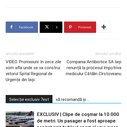
Facebook
X
Pinterest
Articolul precedent
Articolul următor
VIDEO. Promisiuni: în zece zile
Compania Antibiotice SA Iași
vom afla unde se va construi
renunță la procesul împotriva
viitorul Spital Regional de
medicului Cătălin Cîrstoveanu
Urgențe din Iași
Selecție exclusiv 7est
vă recomandă și ...
EXCLUSIV | Clipe de coșmar la 10.000
de metri. Un pasager a fost aproape