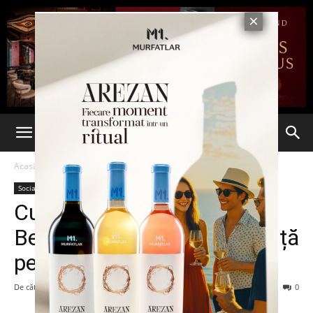
Acasă
Social
Social
Cursa aeriană București-
Belrgrad, aterizare de urgență
pe aeroportul din Timișoara
De către
-
13 mai 2016
85
0