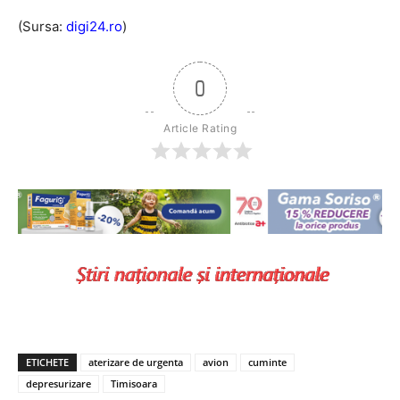
(Sursa:
digi24.ro
)
0
Article Rating
ETICHETE
aterizare de urgenta
avion
cuminte
depresurizare
Timisoara