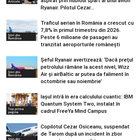
aspirat prin hubloul spart al unui avion
Articole
Ryanair. Pilotul Cezar...
Traficul aerian în România a crescut cu
7,8% în primul trimestru din 2026.
Știri din
Peste 6 milioane de pasageri au
România
tranzitat aeroporturile românești
Șeful Ryanair avertizează: ‘Dacă prețul
petrolului rămâne la acest nivel, Wizz
Știri din
Air și airBaltic ar putea da faliment în
România
octombrie sau noiembrie’
Iașul intră în era calculului cuantic: IBM
Quantum System Two, instalat în
Top prima
cadrul FreeYa Mind Campus
pagina
Copilotul Cezar Osiceanu, suspendat
de Tarom după un incident în zbor
Știri din