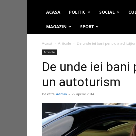
ACASĂ
POLITIC
SOCIAL
CUL
MAGAZIN
SPORT
Acasă
Articole
De unde iei bani pentru a achizițio
Articole
De unde iei bani 
un autoturism
De către
admin
-
22 aprilie 2014