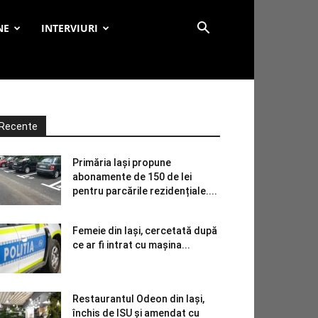
NE
INTERVIURI
Recente
Primăria Iași propune
abonamente de 150 de lei
pentru parcările rezidențiale....
Femeie din Iași, cercetată după
ce ar fi intrat cu mașina...
Restaurantul Odeon din Iași,
închis de ISU și amendat cu