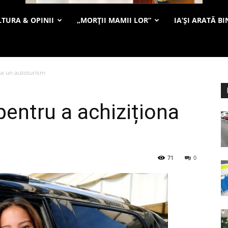
TURA & OPINII
„MORȚII MAMII LOR”
IA’ȘI ARATĂ BI
na un autoturism
pentru a achiziționa
71
0