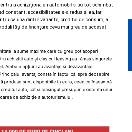
e pentru a achiziționa un automobil s-au tot schimbat
ad constant, accesibilitatea s-a redus și ea, iar
entru că una dintre variante, creditul de consum, a
modalități de finanțare ceva mai greu de accesat.
imitate la sume maxime care cu greu pot acoperi
ru achiziții auto
și clasicul leasing
au rămas singurele
l. Ambele opțiuni au avantaje și dezavantaje
rincipalul avantaj constă în faptul că, spre deosebire
ă produse sunt disponibile în euro
, ceea ce înseamnă
 creditul auto, cât și leasingul presupun existența unui
oarea de achiziție a autoturismului.