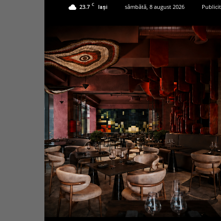
C
23.7
sâmbătă, 8 august 2026
Publici
Iași