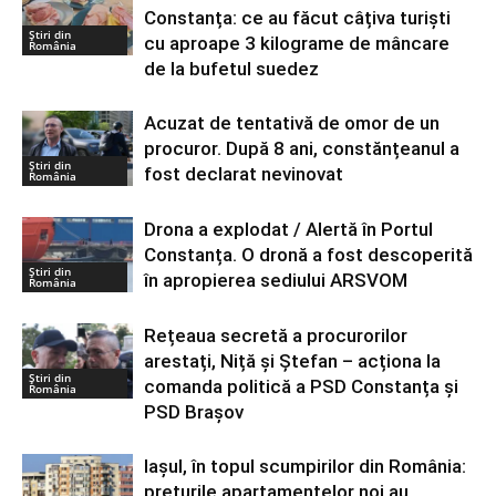
Constanța: ce au făcut câțiva turiști
Știri din
cu aproape 3 kilograme de mâncare
România
de la bufetul suedez
Acuzat de tentativă de omor de un
procuror. După 8 ani, constănțeanul a
Știri din
fost declarat nevinovat
România
Drona a explodat / Alertă în Portul
Constanța. O dronă a fost descoperită
Știri din
în apropierea sediului ARSVOM
România
Rețeaua secretă a procurorilor
arestați, Niță și Ștefan – acționa la
Știri din
comanda politică a PSD Constanța și
România
PSD Brașov
Iașul, în topul scumpirilor din România:
prețurile apartamentelor noi au