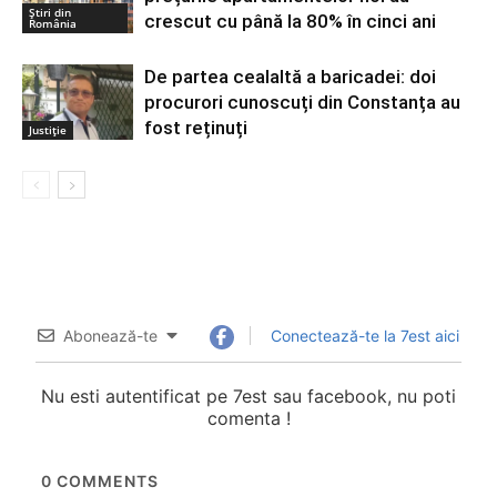
Știri din
crescut cu până la 80% în cinci ani
România
De partea cealaltă a baricadei: doi
procurori cunoscuți din Constanța au
fost reținuți
Justiție
Abonează-te
Conectează-te la 7est aici
Nu esti autentificat pe 7est sau facebook, nu poti
comenta !
0
COMMENTS