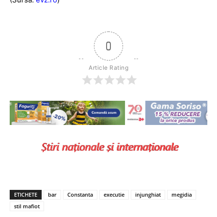
0
Article Rating
ETICHETE
bar
Constanta
executie
injunghiat
megidia
stil mafiot