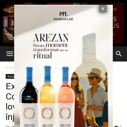
Acasă
Social
Social
Execuție în stil mafiot la
Constanţa. Un tânăr a fost
lovit cu mașina, apoi a fost
înjunghiat
De către
admin
-
2 martie 2014
93
0