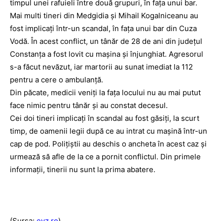
timpul unei rafuieli între două grupuri, în fața unui bar.
Mai multi tineri din Medgidia și Mihail Kogalniceanu au
fost implicați într-un scandal, în fața unui bar din Cuza
Vodă. În acest conflict, un tânăr de 28 de ani din județul
Constanța a fost lovit cu mașina și înjunghiat. Agresorul
s-a făcut nevăzut, iar martorii au sunat imediat la 112
pentru a cere o ambulanță.
Din păcate, medicii veniți la fața locului nu au mai putut
face nimic pentru tânăr și au constat decesul.
Cei doi tineri implicați în scandal au fost găsiți, la scurt
timp, de oamenii legii după ce au intrat cu mașină într-un
cap de pod. Polițiștii au deschis o ancheta în acest caz și
urmează să afle de la ce a pornit conflictul. Din primele
informații, tinerii nu sunt la prima abatere.
(Sursa:
evz.ro
)