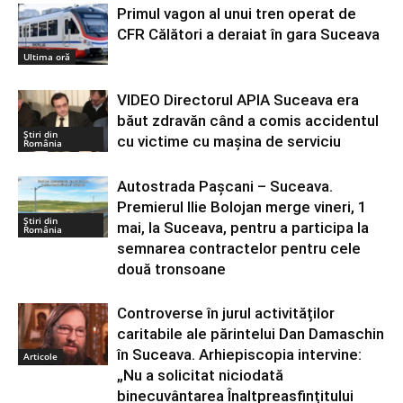
Primul vagon al unui tren operat de
CFR Călători a deraiat în gara Suceava
Ultima oră
VIDEO Directorul APIA Suceava era
băut zdravăn când a comis accidentul
Știri din
cu victime cu mașina de serviciu
România
Autostrada Pașcani – Suceava.
Premierul Ilie Bolojan merge vineri, 1
Știri din
mai, la Suceava, pentru a participa la
România
semnarea contractelor pentru cele
două tronsoane
Controverse în jurul activităților
caritabile ale părintelui Dan Damaschin
în Suceava. Arhiepiscopia intervine:
Articole
„Nu a solicitat niciodată
binecuvântarea Înaltpreasfințitului