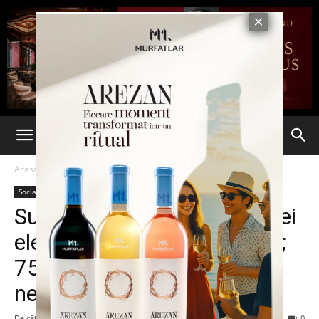
Acasă
Social
Social
Suceava: Furnizarea energiei
electrice, afectată de viscol;
750 de locuinţe sunt
nealimentate
De către
admin
-
1 februarie 2014
75
0