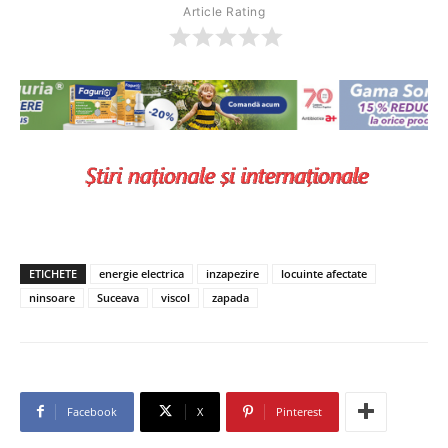
Article Rating
ETICHETE
energie electrica
inzapezire
locuinte afectate
ninsoare
Suceava
viscol
zapada
Facebook
X
Pinterest