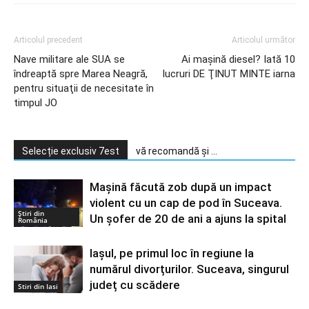
Articolul precedent
Articolul următor
Nave militare ale SUA se
Ai maşină diesel? Iată 10
îndreaptă spre Marea Neagră,
lucruri DE ŢINUT MINTE iarna
pentru situaţii de necesitate în
timpul JO
Selecție exclusiv 7est
vă recomandă și ...
Mașină făcută zob după un impact
violent cu un cap de pod în Suceava.
Știri din
Un șofer de 20 de ani a ajuns la spital
România
Iașul, pe primul loc în regiune la
numărul divorțurilor. Suceava, singurul
județ cu scădere
Stiri din Iasi