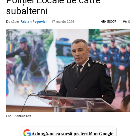
Poliției Locale de către
subalterni
De către
Fabian Popovici
-
17 martie 2026
58007
0
Liviu Zanfirescu
Adaugă-ne ca sursă preferată în Google