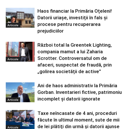
Haos financiar la Primăria Oțeleni!
Datorii uriașe, investiții în fals și
procese pentru recuperarea
Articole
prejudiciilor
Război total la Greentek Lighting,
compania mamut a lui Zaharia
Scrotter. Controversatul om de
Articole
afaceri, suspectat de fraudă, prin
„golirea societății de active”
Ani de haos administrativ la Primăria
Gorban. Inventarieri fictive, patrimoniu
incomplet și datorii ignorate
Articole
Taxe neîncasate de 4 ani, proceduri
făcute în ultimul moment, sute de mii
de lei plătiți din urmă și datorii ajunse
Articole