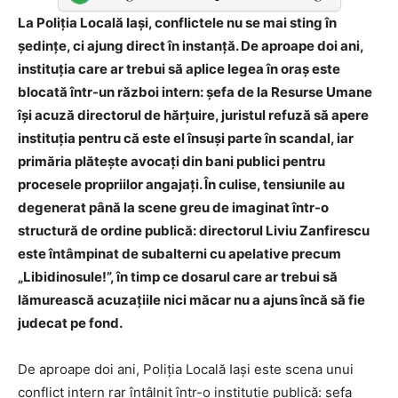
La Poliția Locală Iași, conflictele nu se mai sting în
ședințe, ci ajung direct în instanță. De aproape doi ani,
instituția care ar trebui să aplice legea în oraș este
blocată într-un război intern: șefa de la Resurse Umane
își acuză directorul de hărțuire, juristul refuză să apere
instituția pentru că este el însuși parte în scandal, iar
primăria plătește avocați din bani publici pentru
procesele propriilor angajați. În culise, tensiunile au
degenerat până la scene greu de imaginat într-o
structură de ordine publică: directorul Liviu Zanfirescu
este întâmpinat de subalterni cu apelative precum
„Libidinosule!”, în timp ce dosarul care ar trebui să
lămurească acuzațiile nici măcar nu a ajuns încă să fie
judecat pe fond.
De aproape doi ani, Poliția Locală Iași este scena unui
conflict intern rar întâlnit într-o instituție publică: șefa