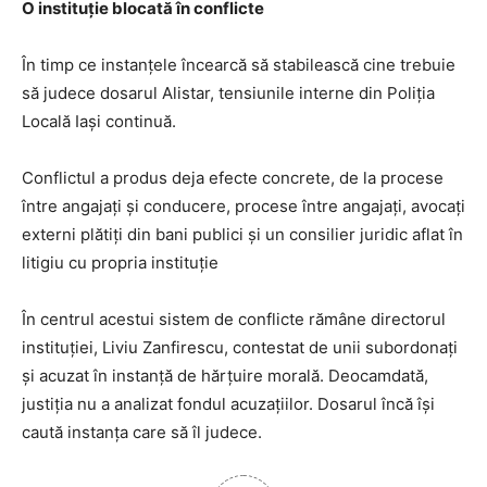
O instituție blocată în conflicte
În timp ce instanțele încearcă să stabilească cine trebuie
să judece dosarul Alistar, tensiunile interne din Poliția
Locală Iași continuă.
Conflictul a produs deja efecte concrete, de la procese
între angajați și conducere, procese între angajați, avocați
externi plătiți din bani publici și un consilier juridic aflat în
litigiu cu propria instituție
În centrul acestui sistem de conflicte rămâne directorul
instituției, Liviu Zanfirescu, contestat de unii subordonați
și acuzat în instanță de hărțuire morală. Deocamdată,
justiția nu a analizat fondul acuzațiilor. Dosarul încă își
caută instanța care să îl judece.