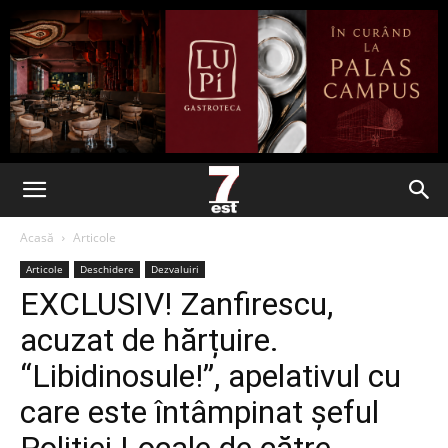
Acasă
Articole
Articole
Deschidere
Dezvaluiri
EXCLUSIV! Zanfirescu,
acuzat de hărțuire.
“Libidinosule!”, apelativul cu
care este întâmpinat șeful