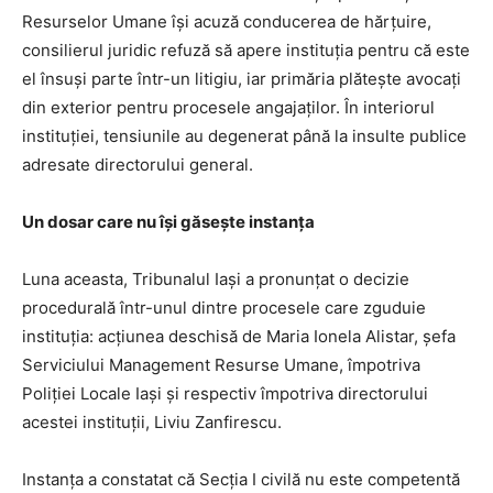
Resurselor Umane își acuză conducerea de hărțuire,
consilierul juridic refuză să apere instituția pentru că este
el însuși parte într-un litigiu, iar primăria plătește avocați
din exterior pentru procesele angajaților. În interiorul
instituției, tensiunile au degenerat până la insulte publice
adresate directorului general.
Un dosar care nu își găsește instanța
Luna aceasta, Tribunalul Iași a pronunțat o decizie
procedurală într-unul dintre procesele care zguduie
instituția: acțiunea deschisă de Maria Ionela Alistar, șefa
Serviciului Management Resurse Umane, împotriva
Poliției Locale Iași și respectiv împotriva directorului
acestei instituții, Liviu Zanfirescu.
Instanța a constatat că Secția I civilă nu este competentă