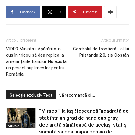
Facebook
X
Pinterest
Articolul precedent
Articolul următor
VIDEO Ministrul Apărării s-a
Controlul de frontieră… al lui
dus în tricou să dea replica la
Pristanda 2.0, zis Costân
amenințările Iranului: Nu există
un pericol suplimentar pentru
România
Selecție exclusiv 7est
vă recomandă și ...
“Miracol” la Iași! Ieșeancă încadrată de
stat într-un grad de handicap grav,
declarată sănătoasă de același stat și
Articole
somată să dea înapoi pensia de...