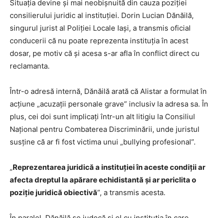
Situația devine și mai neobișnuită din cauza poziției
consilierului juridic al instituției. Dorin Lucian Dănăilă,
singurul jurist al Poliției Locale Iași, a transmis oficial
conducerii că nu poate reprezenta instituția în acest
dosar, pe motiv că și acesa s-ar afla în conflict direct cu
reclamanta.
Într-o adresă internă, Dănăilă arată că Alistar a formulat în
acțiune „acuzații personale grave” inclusiv la adresa sa. În
plus, cei doi sunt implicați într-un alt litigiu la Consiliul
Național pentru Combaterea Discriminării, unde juristul
susține că ar fi fost victima unui „bullying profesional”.
„
Reprezentarea juridică a instituției în aceste condiții ar
afecta dreptul la apărare echidistantă și ar periclita o
poziție juridică obiectivă
”, a transmis acesta.
În paralel, Dănăilă se judecă și el cu instituția în care