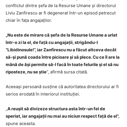
conflictul dintre șefa de la Resurse Umane și directorul
Liviu Zanfirescu ar fi degenerat într-un episod petrecut
chiar în fața angajaților.
„Nu este de mirare că șefa de la Resurse Umane a urlat
într-o zi la el, de față cu angajații, strigându-l
“Libidinosule!”, iar Zanfirescu nu a făcut altceva decât
să-și pună coada între picioare și să plece. Cu ce îl are la
mână de ăși permite să-l facă în toate felurile și el să nu
riposteze, nu se știe
”, afirmă sursa citată.
Aceeași persoană susține că autoritatea directorului ar fi
serios erodată în interiorul instituției.
„
A reușit să divizeze structura asta într-un fel de
speriat, iar angajații nu mai au niciun respect față de el”,
spune aceasta.