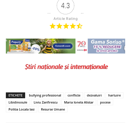
4.3
Article Rating
ETICHETE
bullying professional
conflicte
dezvaluiri
hartuire
Libidinosule
Liviu Zanfirescu
Maria Ionela Alistar
pocese
Politia Locala Iasi
Resurse Umane