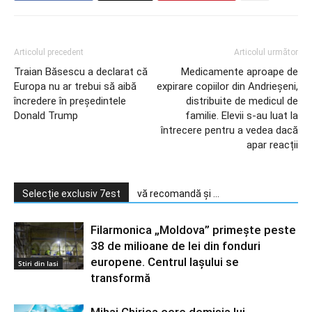
Articolul precedent
Articolul următor
Traian Băsescu a declarat că
Medicamente aproape de
Europa nu ar trebui să aibă
expirare copiilor din Andrieșeni,
încredere în președintele
distribuite de medicul de
Donald Trump
familie. Elevii s-au luat la
întrecere pentru a vedea dacă
apar reacții
Selecție exclusiv 7est
vă recomandă și ...
Filarmonica „Moldova” primește peste
38 de milioane de lei din fonduri
europene. Centrul Iașului se
Stiri din Iasi
transformă
Mihai Chirica cere demisia lui