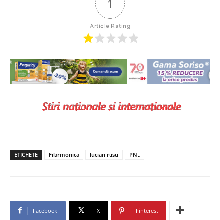
1
Article Rating
ETICHETE
Filarmonica
lucian rusu
PNL
Facebook
X
Pinterest