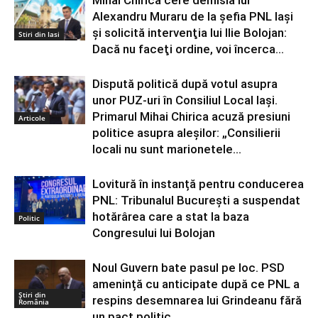
Alexandru Muraru de la şefia PNL Iaşi
şi solicită intervenţia lui Ilie Bolojan:
Stiri din Iasi
Dacă nu faceţi ordine, voi încerca...
Dispută politică după votul asupra
unor PUZ-uri în Consiliul Local Iași.
Primarul Mihai Chirica acuză presiuni
Articole
politice asupra aleșilor: „Consilierii
locali nu sunt marionetele...
Lovitură în instanță pentru conducerea
PNL: Tribunalul București a suspendat
hotărârea care a stat la baza
Politic
Congresului lui Bolojan
Noul Guvern bate pasul pe loc. PSD
amenință cu anticipate după ce PNL a
Știri din
respins desemnarea lui Grindeanu fără
România
un pact politic