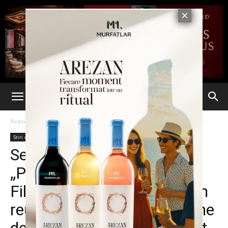
Acasă
Stiri din Iasi
Stiri din Iasi
Ultima oră
Senator PNL Lucian Rusu:
„Progres semnificativ la
Filarmonica de Stat Iași. Am
reușit să alocăm 1,5 milioane