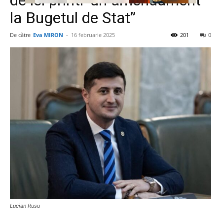
de lei printr-un amendament
la Bugetul de Stat”
De către
Eva MIRON
-
16 februarie 2025
201
0
Lucian Rusu