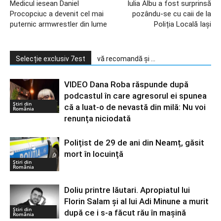
Medicul iesean Daniel
Iulia Albu a fost surprinsă
Procopciuc a devenit cel mai
pozându-se cu caii de la
puternic armwrestler din lume
Poliția Locală Iași
Selecție exclusiv 7est
vă recomandă și ...
VIDEO Dana Roba răspunde după
podcastul în care agresorul ei spunea
Știri din
că a luat-o de nevastă din milă: Nu voi
România
renunța niciodată
Polițist de 29 de ani din Neamț, găsit
mort în locuință
Știri din
România
Doliu printre lăutari. Apropiatul lui
Florin Salam și al lui Adi Minune a murit
Știri din
după ce i s-a făcut rău în mașină
România