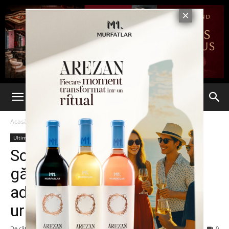
Acasă
Ultima oră
Ultima oră
Soțul unei eurodeputate,
găsit mort în SUV cu bandă
adezivă la gât. Două femei
urlau lângă portieră
De către
Eva MIRON
-
26 mai 2024
628
0