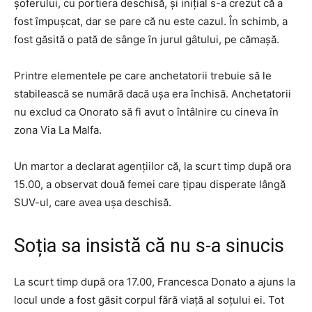
șoferului, cu portiera deschisă, și inițial s-a crezut că a
fost împușcat, dar se pare că nu este cazul. În schimb, a
fost găsită o pată de sânge în jurul gâtului, pe cămașă.
Printre elementele pe care anchetatorii trebuie să le
stabilească se numără dacă ușa era închisă. Anchetatorii
nu exclud ca Onorato să fi avut o întâlnire cu cineva în
zona Via La Malfa.
Un martor a declarat agențiilor că, la scurt timp după ora
15.00, a observat două femei care țipau disperate lângă
SUV-ul, care avea ușa deschisă.
Soția sa insistă că nu s-a sinucis
La scurt timp după ora 17.00, Francesca Donato a ajuns la
locul unde a fost găsit corpul fără viață al soțului ei. Tot