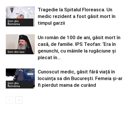
Tragedie la Spitalul Floreasca. Un
medic rezident a fost găsit mort în
Știri din
timpul garzii
România
Un român de 100 de ani, găsit mort în
casă, de familie. IPS Teofan: ‘Era în
genunchi, cu mâinile la rugăciune și
Stiri din Iasi
plecat în...
Cunoscut medic, găsit fără viață în
locuința sa din București. Femeia și-ar
Știri din
fi pierdut mama de curând
România