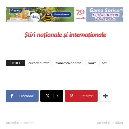
ETICHETE
eurodeputata
francesca donato
mort
sot
Facebook
X
Pinterest
Articolul precedent
Articolul următor