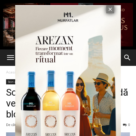
Acasă
Stiri din Iasi
Stiri din Iasi
Ultima oră
Soții Schrotter au primit undă
verde să construiască un
bloc lângă Casa Buicliu
De către
Eva MIRON
-
7 mai 2024
302
0