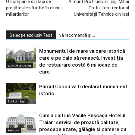
O companie din Iași se
A murit Prof. univ. dr. ing. Mihai
pregătește să intre în clubul
Crețu, fost rector al
miliardarilor
Universității Tehnice din Iași
Selecție exclusiv 7est
vă recomandă și ...
Monumentul de mare valoare istorică
care e pe cale să renască. Investiţia
de restaurare costă 6 milioane de
Cultură & Opinii
euro
Parcul Copou va fi declarat monument
istoric
Stiri din Iasi
Cum a distrus Vasile Pușcașu Hotelul
Traian: servicii de proastă calitate,
prosoape uzate, gălăgie și camere cu
Articole