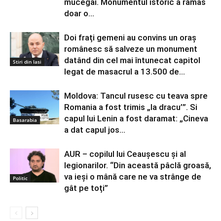
mucegai. Monumentul istoric a rămas
doar o...
Doi frați gemeni au convins un oraș
românesc să salveze un monument
datând din cel mai întunecat capitol
Stiri din Iasi
legat de masacrul a 13.500 de...
Moldova: Tancul rusesc cu teava spre
Romania a fost trimis „la dracu’”. Si
capul lui Lenin a fost daramat: „Cineva
Basarabia
a dat capul jos...
AUR – copilul lui Ceaușescu și al
legionarilor. “Din această pâclă groasă,
va ieși o mână care ne va strânge de
Politic
gât pe toți”