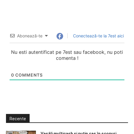
Abonează-te
Conectează-te la 7est aici
Nu esti autentificat pe 7est sau facebook, nu poti
comenta !
0
COMMENTS
Recente
Vasâli multicash și puțin caș în scopuri