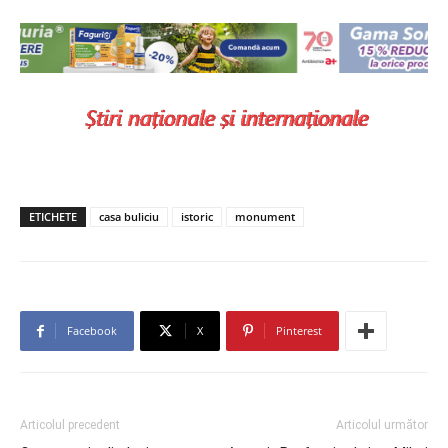
ETICHETE
casa buliciu
istoric
monument
Facebook
X
Pinterest
Articolul precedent
Articolul următor