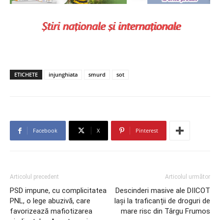
ETICHETE
injunghiata
smurd
sot
Facebook
X
Pinterest
Articolul precedent
Articolul următor
PSD impune, cu complicitatea
Descinderi masive ale DIICOT
PNL, o lege abuzivă, care
Iași la traficanții de droguri de
favorizează mafiotizarea
mare risc din Târgu Frumos