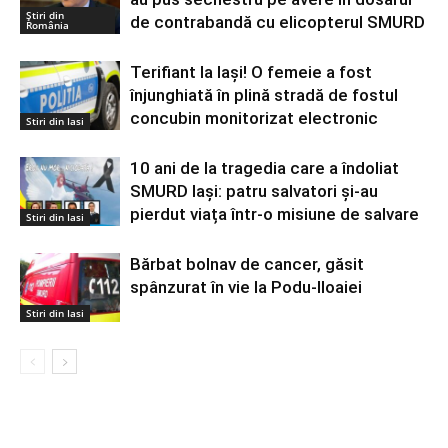
Știri din
de contrabandă cu elicopterul SMURD
România
Terifiant la Iași! O femeie a fost
înjunghiată în plină stradă de fostul
concubin monitorizat electronic
Stiri din Iasi
10 ani de la tragedia care a îndoliat
SMURD Iași: patru salvatori și-au
pierdut viața într-o misiune de salvare
Stiri din Iasi
Bărbat bolnav de cancer, găsit
spânzurat în vie la Podu-Iloaiei
Stiri din Iasi