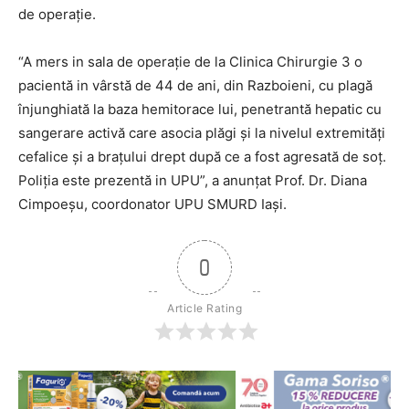
de operație.
“A mers in sala de operație de la Clinica Chirurgie 3 o
pacientă in vârstă de 44 de ani, din Razboieni, cu plagă
înjunghiată la baza hemitorace lui, penetrantă hepatic cu
sangerare activă care asocia plăgi și la nivelul extremități
cefalice și a brațului drept după ce a fost agresată de soț.
Poliția este prezentă in UPU”, a anunțat Prof. Dr. Diana
Cimpoeșu, coordonator UPU SMURD Iași.
0
Article Rating