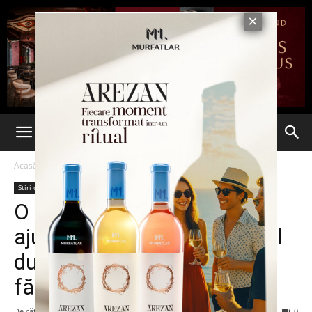
Acasă
Stiri din Iasi
Stiri din Iasi
Ultima oră
O femeie din Războieni a
ajuns în stare gravă la spital
dupa ce a fost înjunghiată
fără milă de către soț
De către
Eva MIRON
-
26 noiembrie 2022
149
0