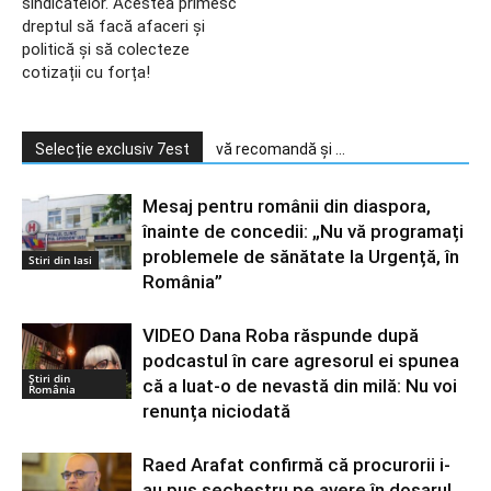
sindicatelor. Acestea primesc
dreptul să facă afaceri și
politică și să colecteze
cotizații cu forța!
Selecție exclusiv 7est
vă recomandă și ...
Mesaj pentru românii din diaspora,
înainte de concedii: „Nu vă programați
problemele de sănătate la Urgență, în
Stiri din Iasi
România”
VIDEO Dana Roba răspunde după
podcastul în care agresorul ei spunea
Știri din
că a luat-o de nevastă din milă: Nu voi
România
renunța niciodată
Raed Arafat confirmă că procurorii i-
au pus sechestru pe avere în dosarul