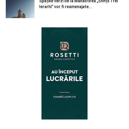
Spațiile verzi de la Mănăstirea „Sfinții Trei
Ierarhi” vor fi reamenajate...