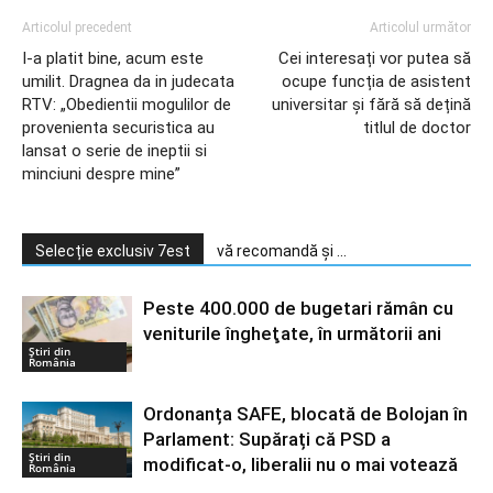
Articolul precedent
Articolul următor
I-a platit bine, acum este
Cei interesați vor putea să
umilit. Dragnea da in judecata
ocupe funcția de asistent
RTV: „Obedientii mogulilor de
universitar și fără să dețină
provenienta securistica au
titlul de doctor
lansat o serie de ineptii si
minciuni despre mine”
Selecție exclusiv 7est
vă recomandă și ...
Peste 400.000 de bugetari rămân cu
veniturile îngheţate, în următorii ani
Știri din
România
Ordonanța SAFE, blocată de Bolojan în
Parlament: Supărați că PSD a
Știri din
modificat-o, liberalii nu o mai votează
România