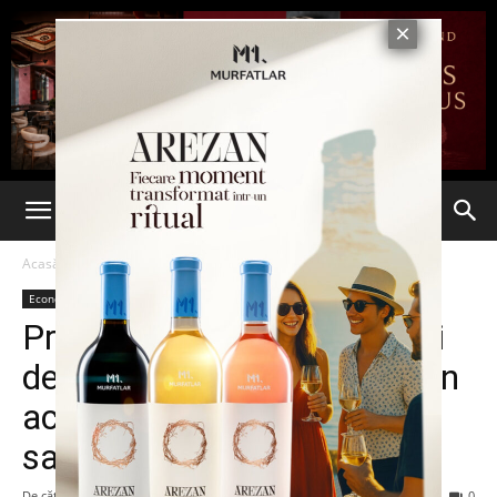
Acasă
Economie
Economie
Știri din România
Ultima oră
Proiect: Mai multe categorii
de bugetari vor beneficia, din
această lună, de majorări
salariale
De către
Alin BOSIANU
-
10 august 2022
96
0