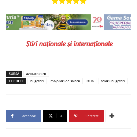
SURSĂ
avocatnet.ro
ETICHETE
bugetari
majorari de salarii
OUG
salarii bugetari
Facebook
X
Pinterest