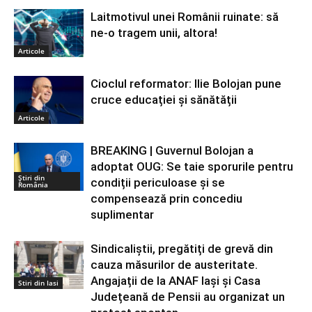
Laitmotivul unei Românii ruinate: să
ne-o tragem unii, altora!
Articole
Cioclul reformator: Ilie Bolojan pune
cruce educației și sănătății
Articole
BREAKING | Guvernul Bolojan a
adoptat OUG: Se taie sporurile pentru
Știri din
condiții periculoase și se
România
compensează prin concediu
suplimentar
Sindicaliștii, pregătiți de grevă din
cauza măsurilor de austeritate.
Angajații de la ANAF Iași și Casa
Stiri din Iasi
Județeană de Pensii au organizat un