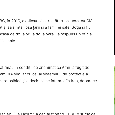
C, în 2010, explicau că cercetătorul a lucrat cu CIA,
i să simtă lipsa ţării şi a familiei sale. Soţia şi fiul
acasă de două ori: a doua oară i-a răspuns un oficial
liei sale.
afirmau în condiţii de anonimat că Amiri a fugit de
ram CIA similar cu cel al sistemului de protecţie a
cădere psihică şi a decis să se întoarcă în Iran, deoarece
. Iranienii îl au acum”, a declarat pentru BBC o sursă de