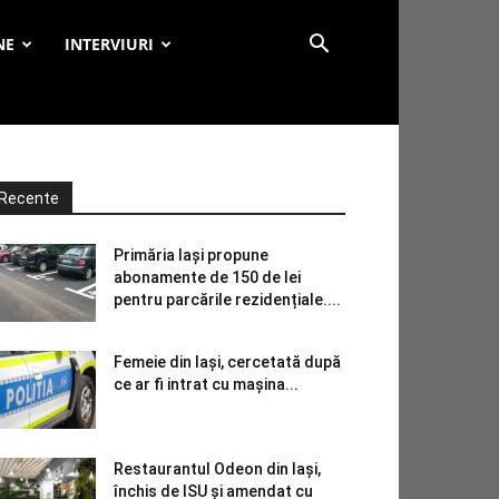
NE
INTERVIURI
Recente
Primăria Iași propune
abonamente de 150 de lei
pentru parcările rezidențiale....
Femeie din Iași, cercetată după
ce ar fi intrat cu mașina...
Restaurantul Odeon din Iași,
închis de ISU și amendat cu