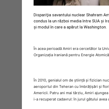
Dispariţia savantului nuclear Shahram Amir
condus la un război media între SUA şi Ira
şi modul în care a apărut la Washington.
În acea perioadă Amiri era cercetător la Uni
Organizaţia Iraniană pentru Energie Atomică
În 2010, genialul om de ştiinţă şi fizician nu
aeroportul din Teheran cu îmbrăţişări şi flori
Americii. Patru ani mai târziu, Amiri ajunge
i-a recuperat cadavrul: în jurul gâtului ave