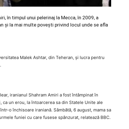
i, în timpul unui pelerinaj la Mecca, în 2009, a
n şi la mai multe poveşti privind locul unde se afla
versitatea Malek Ashtar, din Teheran, şi lucra pentru
.
clear, iranianul Shahram Amiri a fost întâmpinat în
, ca un erou, la întoarcerea sa din Statele Unite ale
a într-o închisoare iraniană. Sâmbătă, 6 august, mama sa
a urmele funiei cu care fusese spânzurat, relatează BBC.