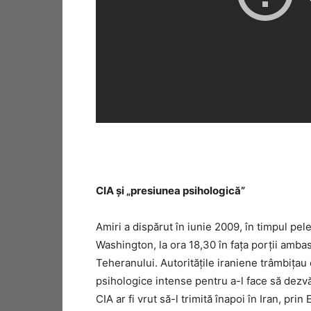
CIA şi „presiunea psihologică”
Amiri a dispărut în iunie 2009, în timpul pele
Washington, la ora 18,30 în faţa porţii amb
Teheranului. Autorităţile iraniene trâmbiţau 
psihologice intense pentru a-l face să dezvăl
CIA ar fi vrut să-l trimită înapoi în Iran, pr