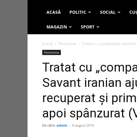
ACASĂ
POLITIC
SOCIAL
CUL
MAGAZIN
SPORT
Acasă
Panorama
Tratat cu „compasiune islamică”. 
Panorama
Tratat cu „compa
Savant iranian aj
recuperat și primi
apoi spânzurat (
De către
admin
-
8 august 2016