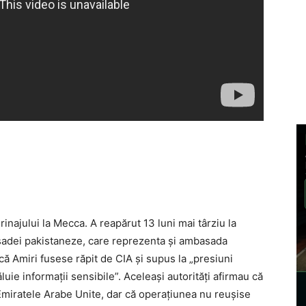
rinajului la Mecca. A reapărut 13 luni mai târziu la
asadei pakistaneze, care reprezenta şi ambasada
că Amiri fusese răpit de CIA şi supus la „presiuni
uie informaţii sensibile”. Aceleaşi autorităţi afirmau că
in Emiratele Arabe Unite, dar că operaţiunea nu reuşise