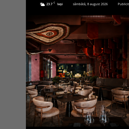
C
23.7
sâmbătă, 8 august 2026
Publici
Iași