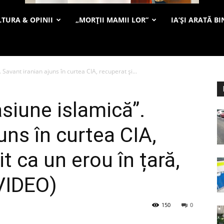
TURA & OPINII
„MORȚII MAMII LOR”
IA’ȘI ARATĂ BI
Savant iranian ajuns în curtea CIA, recuperat și...
siune islamică”.
uns în curtea CIA,
t ca un erou în țară,
VIDEO)
150
0