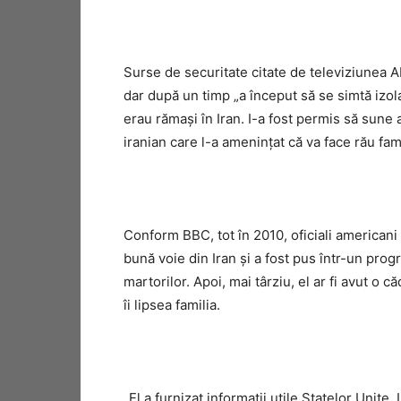
Surse de securitate citate de televiziunea AB
dar după un timp „a început să se simtă izolat ş
erau rămaşi în Iran. I-a fost permis să sune 
iranian care l-a ameninţat că va face rău fami
Conform BBC, tot în 2010, oficiali americani 
bună voie din Iran şi a fost pus într-un prog
martorilor. Apoi, mai târziu, el ar fi avut o 
îi lipsea familia.
„El a furnizat informaţii utile Statelor Unite