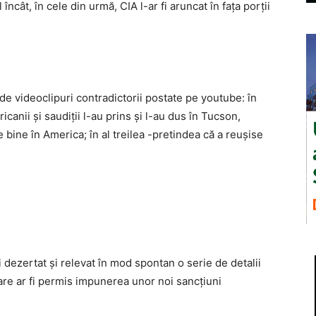
 încât, în cele din urmă, CIA l-ar fi aruncat în faţa porţii
de videoclipuri contradictorii postate pe youtube: în
canii şi saudiţii l-au prins şi l-au dus în Tucson,
e bine în America; în al treilea -pretindea că a reuşise
i dezertat şi relevat în mod spontan o serie de detalii
care ar fi permis impunerea unor noi sancţiuni