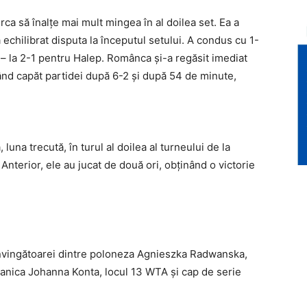
rca să înalţe mai mult mingea în al doilea set. Ea a
a echilibrat disputa la începutul setului. A condus cu 1-
k – la 2-1 pentru Halep. Românca şi-a regăsit imediat
nd capăt partidei după 6-2 şi după 54 de minute,
luna trecută, în turul al doilea al turneului de la
Anterior, ele au jucat de două ori, obţinând o victorie
 învingătoarei dintre poloneza Agnieszka Radwanska,
tanica Johanna Konta, locul 13 WTA şi cap de serie