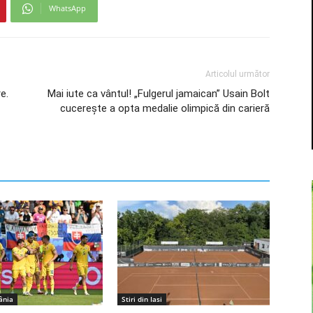
WhatsApp
Articolul următor
e.
Mai iute ca vântul! „Fulgerul jamaican” Usain Bolt
cucerește a opta medalie olimpică din carieră
ânia
Stiri din Iasi