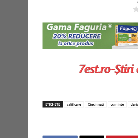
ETICHETE
calificare
Cincinnati
cuminte
dari