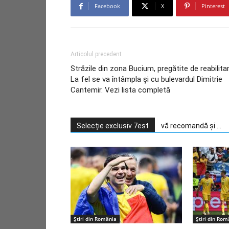
Facebook
X
Pinterest
Articolul precedent
Străzile din zona Bucium, pregătite de reabilitar
La fel se va întâmpla și cu bulevardul Dimitrie
Cantemir. Vezi lista completă
Selecție exclusiv 7est
vă recomandă și ...
Știri din România
Știri din Rom