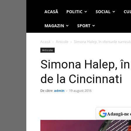
ACASĂ
POLITIC
SOCIAL
CUL
MAGAZIN
SPORT
Acasă
Articole
Simona Halep, în sferturile turneulu
Articole
Simona Halep, în 
de la Cincinnati
De către
admin
-
19 august 2016
Adaugă-ne c