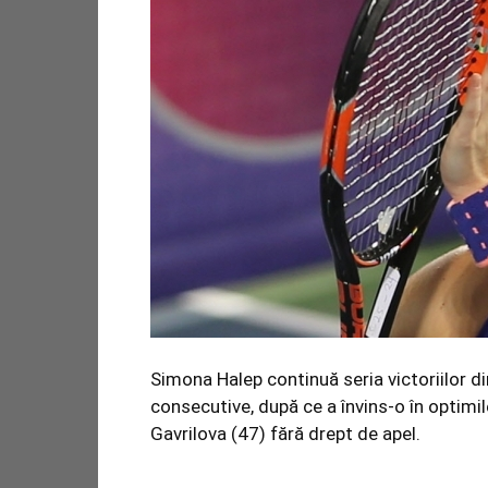
Simona Halep continuă seria victoriilor d
consecutive, după ce a învins-o în optimile
Gavrilova (47) fără drept de apel.