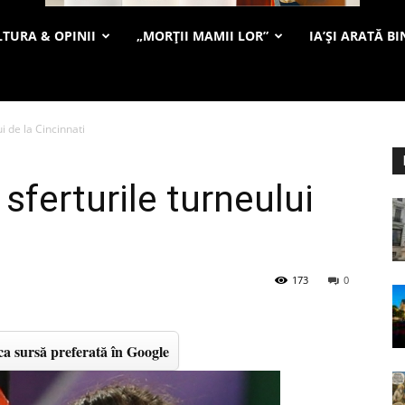
TURA & OPINII
„MORȚII MAMII LOR”
IA’ȘI ARATĂ BI
i de la Cincinnati
sferturile turneului
173
0
a sursă preferată în Google