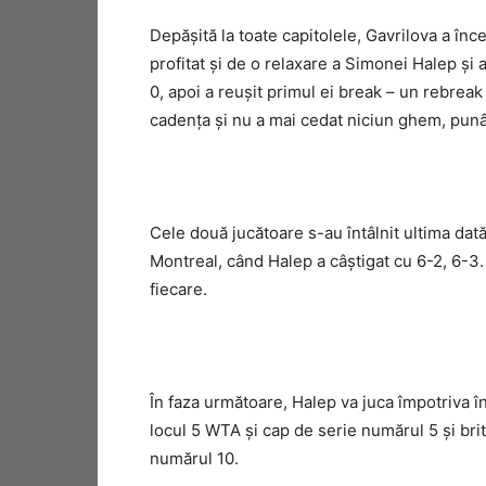
Depăşită la toate capitolele, Gavrilova a înce
profitat şi de o relaxare a Simonei Halep şi 
0, apoi a reuşit primul ei break – un rebrea
cadenţa şi nu a mai cedat niciun ghem, punâ
Cele două jucătoare s-au întâlnit ultima dată, 
Montreal, când Halep a câştigat cu 6-2, 6-3. 
fiecare.
În faza următoare, Halep va juca împotriva
locul 5 WTA şi cap de serie numărul 5 şi bri
numărul 10.