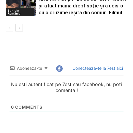
şi-a luat mama drept soţie şi a ucis-o
Știri din
cu o cruzime ieşită din comun. Filmul...
România
Abonează-te
Conectează-te la 7est aici
Nu esti autentificat pe 7est sau facebook, nu poti
comenta !
0
COMMENTS