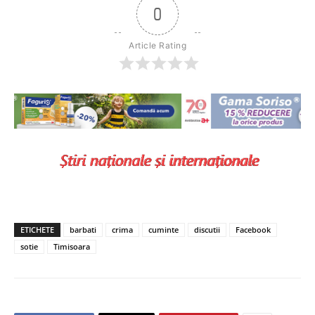
0
Article Rating
ETICHETE
barbati
crima
cuminte
discutii
Facebook
sotie
Timisoara