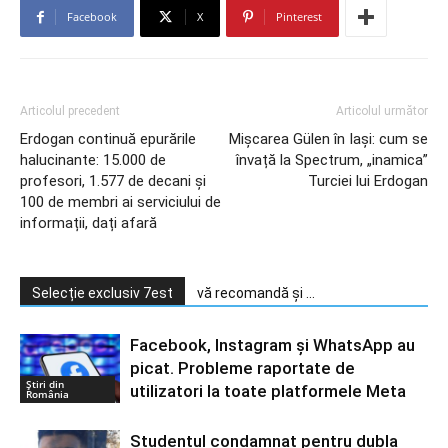
Facebook
X
Pinterest
Articolul precedent
Articolul următor
Erdogan continuă epurările
Mişcarea Gülen în Iaşi: cum se
halucinante: 15.000 de
învață la Spectrum, „inamica”
profesori, 1.577 de decani și
Turciei lui Erdogan
100 de membri ai serviciului de
informații, dați afară
Selecție exclusiv 7est
vă recomandă și ...
Facebook, Instagram și WhatsApp au
picat. Probleme raportate de
Știri din
utilizatori la toate platformele Meta
România
Studentul condamnat pentru dubla