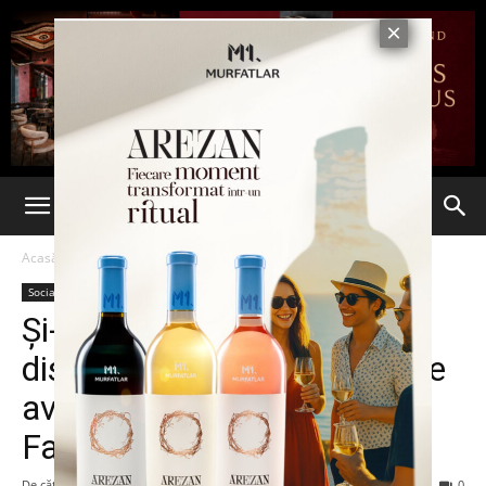
Acasă
Social
Social
Și-a ucis soția din cauza
discuțiilor pe care aceasta le
avea cu alți bărbați pe
Facebook
De către
-
19 iulie 2016
151
0