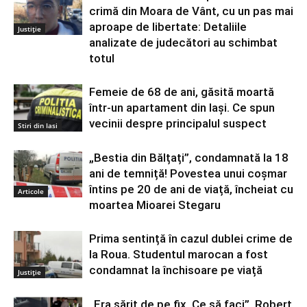
crimă din Moara de Vânt, cu un pas mai
aproape de libertate: Detaliile
Justiție
analizate de judecători au schimbat
totul
Femeie de 68 de ani, găsită moartă
într-un apartament din Iaşi. Ce spun
vecinii despre principalul suspect
Stiri din Iasi
„Bestia din Bălțați”, condamnată la 18
ani de temniță! Povestea unui coșmar
întins pe 20 de ani de viață, încheiat cu
Articole
moartea Mioarei Stegaru
Prima sentință în cazul dublei crime de
la Roua. Studentul marocan a fost
condamnat la închisoare pe viață
Justiție
„Era sărit de pe fix. Ce să faci”. Robert