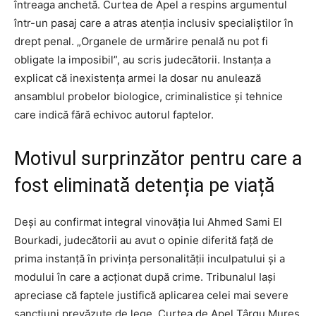
întreaga anchetă. Curtea de Apel a respins argumentul
într-un pasaj care a atras atenția inclusiv specialiștilor în
drept penal. „Organele de urmărire penală nu pot fi
obligate la imposibil”, au scris judecătorii. Instanța a
explicat că inexistența armei la dosar nu anulează
ansamblul probelor biologice, criminalistice și tehnice
care indică fără echivoc autorul faptelor.
Motivul surprinzător pentru care a
fost eliminată detenția pe viață
Deși au confirmat integral vinovăția lui Ahmed Sami El
Bourkadi, judecătorii au avut o opinie diferită față de
prima instanță în privința personalității inculpatului și a
modului în care a acționat după crime. Tribunalul Iași
apreciase că faptele justifică aplicarea celei mai severe
sancțiuni prevăzute de lege. Curtea de Apel Târgu Mureș