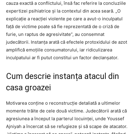
cauza exactă a conflictului, însă fac referire la concluziile
expertizei psihiatrice și la contextul din acea seară. „O
explicaţie a reacţiei violente pe care a avut-o inculpatul
faţă de victime poate să fie reprezentată de o criză de
furie, un raptus de agresivitate”, au consemnat
judecătorii. Instanța arată că efectele protoxidului de azot
amplifică emoțiile consumatorului, iar ridiculizarea
inculpatului ar fi putut constitui un factor declanșator.
Cum descrie instanța atacul din
casa groazei
Motivarea conține o reconstrucție detaliată a ultimelor
momente trăite de cele două victime. Judecătorii arată că
agresiunea a început la parterul locuinței, unde Youssef
Ajniyah a încercat să se refugieze și să scape de atacator.