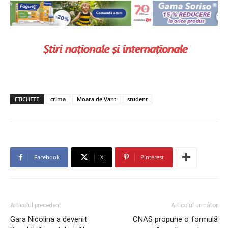
ETICHETE
crima
Moara de Vant
student
Facebook
X
Pinterest
Articolul precedent
Articolul următor
Gara Nicolina a devenit
CNAS propune o formulă