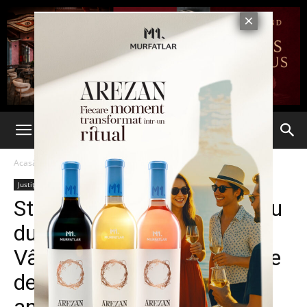
Acasă
Justiție
Justiție
Stiri din Iasi
Știri din România
Ultima oră
Studentul condamnat pentru
dubla crimă din Moara de
Vânt, cu un pas mai aproape
de libertate: Detaliile