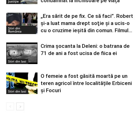
condamnat la închisoare pe viață
Justiție
„Era sărit de pe fix. Ce să faci”. Robert
şi-a luat mama drept soţie şi a ucis-o
Știri din
cu o cruzime ieşită din comun. Filmul...
România
Crima șocanta la Deleni: o batrana de
71 de ani a fost ucisa de fiica ei
Stiri din Iasi
O femeie a fost găsită moartă pe un
teren agricol între localitățile Erbiceni
și Focuri
Stiri din Iasi