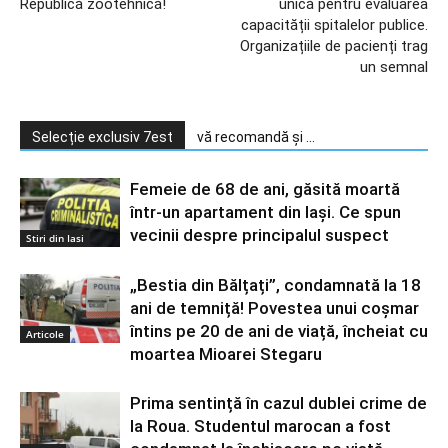
Republică zootehnică!
unică pentru evaluarea
capacității spitalelor publice.
Organizațiile de pacienți trag
un semnal
Selecție exclusiv 7est
vă recomandă și ...
Femeie de 68 de ani, găsită moartă
într-un apartament din Iaşi. Ce spun
vecinii despre principalul suspect
Stiri din Iasi
„Bestia din Bălțați”, condamnată la 18
ani de temniță! Povestea unui coșmar
întins pe 20 de ani de viață, încheiat cu
Articole
moartea Mioarei Stegaru
Prima sentință în cazul dublei crime de
la Roua. Studentul marocan a fost