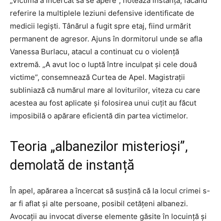
„Victima a încercat să se apere”, notează instanța, făcând
referire la multiplele leziuni defensive identificate de
medicii legiști. Tânărul a fugit spre etaj, fiind urmărit
permanent de agresor. Ajuns în dormitorul unde se afla
Vanessa Burlacu, atacul a continuat cu o violență
extremă. „A avut loc o luptă între inculpat şi cele două
victime”, consemnează Curtea de Apel. Magistrații
subliniază că numărul mare al loviturilor, viteza cu care
acestea au fost aplicate și folosirea unui cuțit au făcut
imposibilă o apărare eficientă din partea victimelor.
Teoria „albanezilor misterioși”,
demolată de instanță
În apel, apărarea a încercat să susțină că la locul crimei s-
ar fi aflat și alte persoane, posibil cetățeni albanezi.
Avocații au invocat diverse elemente găsite în locuință și