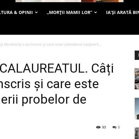
TURA & OPINII
„MORȚII MAMII LOR”
IA’ȘI ARATĂ BI
bsolvenți s-au înscris și care este calendarul susținerii...
ACALAUREATUL. Câți
nscris și care este
erii probelor de
93
0