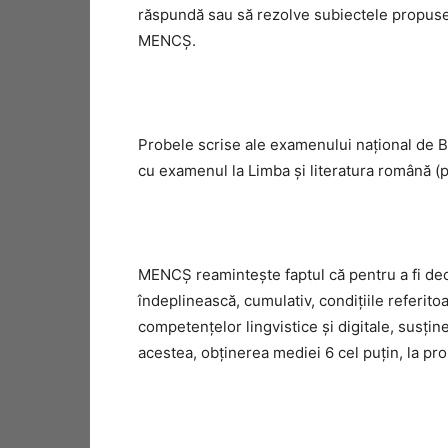
răspundă sau să rezolve subiectele propuse
MENCŞ.
Probele scrise ale examenului naţional de Ba
cu examenul la Limba şi literatura română (p
MENCŞ reaminteşte faptul că pentru a fi dec
îndeplinească, cumulativ, condiţiile referito
competenţelor lingvistice şi digitale, susţine
acestea, obţinerea mediei 6 cel puţin, la pro