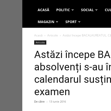
ACASĂ
POLITIC
SOCIAL
CUL
MAGAZIN
SPORT
Acasă
Articole
Astăzi începe BACALAUREATUL. Câți a
Articole
Astăzi începe B
absolvenți s-au î
calendarul susțin
examen
De către
-
13 iunie 2016