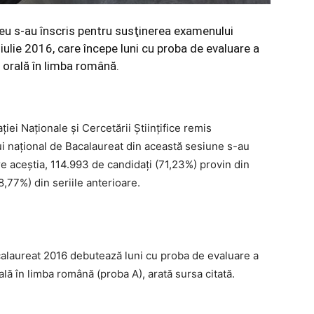
eu s-au înscris pentru susţinerea examenului
iulie 2016, care începe luni cu proba de evaluare a
orală în limba română.
iei Naţionale şi Cercetării Ştiinţifice remis
 naţional de Bacalaureat din această sesiune s-au
re aceştia, 114.993 de candidaţi (71,23%) provin din
8,77%) din seriile anterioare.
alaureat 2016 debutează luni cu proba de evaluare a
ă în limba română (proba A), arată sursa citată.