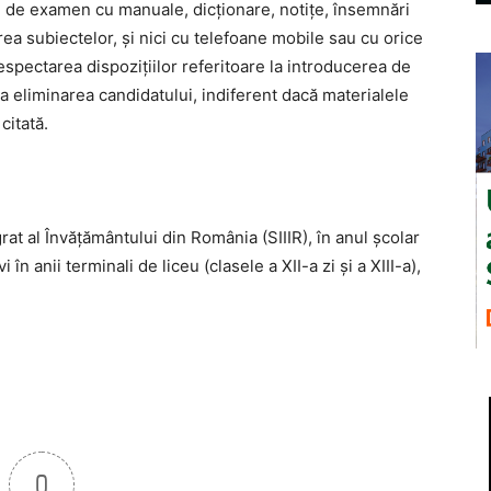
le de examen cu manuale, dicţionare, notiţe, însemnări
area subiectelor, şi nici cu telefoane mobile sau cu orice
spectarea dispoziţiilor referitoare la introducerea de
a eliminarea candidatului, indiferent dacă materialele
citată.
rat al Învăţământului din România (SIIIR), în anul şcolar
în anii terminali de liceu (clasele a XII-a zi şi a XIII-a),
0