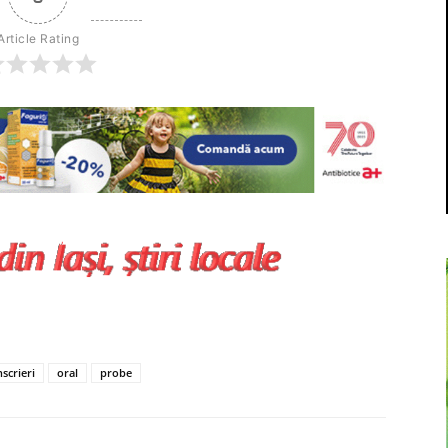
Article Rating
nscrieri
oral
probe