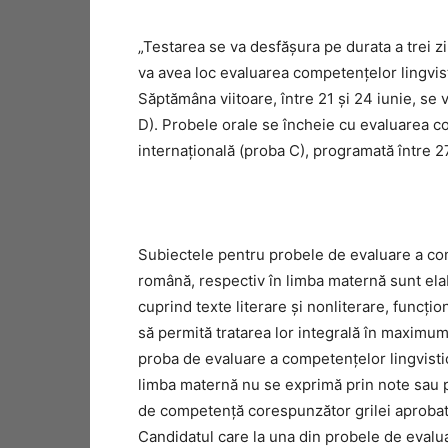
„Testarea se va desfăşura pe durata a trei zil
va avea loc evaluarea competenţelor lingvis
Săptămâna viitoare, între 21 şi 24 iunie, se
D). Probele orale se încheie cu evaluarea co
internaţională (proba C), programată între 2
Subiectele pentru probele de evaluare a com
română, respectiv în limba maternă sunt ela
cuprind texte literare şi nonliterare, funcţi
să permită tratarea lor integrală în maximum
proba de evaluare a competenţelor lingvisti
limba maternă nu se exprimă prin note sau pri
de competenţă corespunzător grilei aprobate
Candidatul care la una din probele de evalua