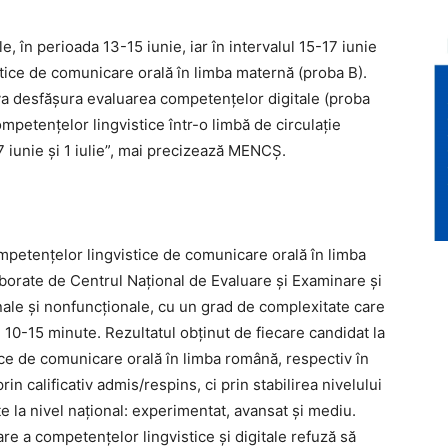
e, în perioada 13-15 iunie, iar în intervalul 15-17 iunie
tice de comunicare orală în limba maternă (proba B).
 va desfăşura evaluarea competenţelor digitale (proba
mpetenţelor lingvistice într-o limbă de circulaţie
7 iunie şi 1 iulie”, mai precizează MENCŞ.
petenţelor lingvistice de comunicare orală în limba
borate de Centrul Naţional de Evaluare şi Examinare şi
onale şi nonfuncţionale, cu un grad de complexitate care
 10-15 minute. Rezultatul obţinut de fiecare candidat la
ce de comunicare orală în limba română, respectiv în
n calificativ admis/respins, ci prin stabilirea nivelului
 la nivel naţional: experimentat, avansat şi mediu.
re a competenţelor lingvistice şi digitale refuză să