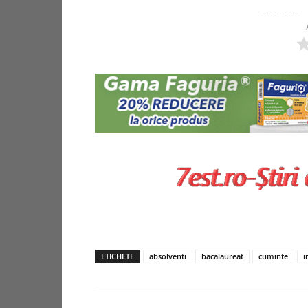
ETICHETE
absolventi
bacalaureat
cuminte
i