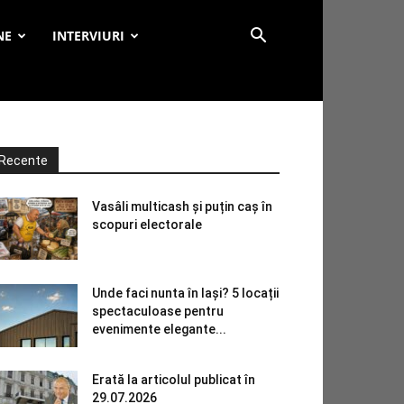
NE
INTERVIURI
Recente
Vasâli multicash și puțin caș în
scopuri electorale
Unde faci nunta în Iași? 5 locații
spectaculoase pentru
evenimente elegante...
Erată la articolul publicat în
29.07.2026