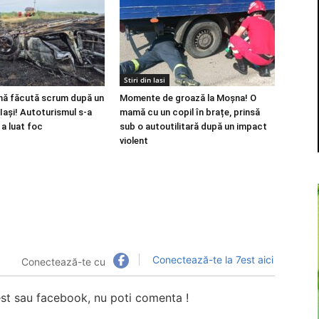
Stiri din Iasi
nă făcută scrum după un
Momente de groază la Moșna! O
Iași! Autoturismul s-a
mamă cu un copil în brațe, prinsă
 a luat foc
sub o autoutilitară după un impact
violent
Conectează-te la 7est aici
Conectează-te cu
7est sau facebook, nu poti comenta !