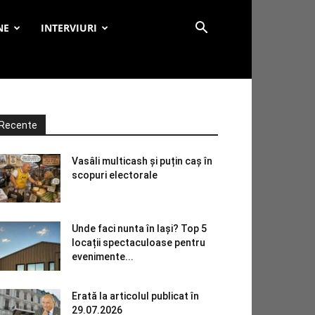
NE
INTERVIURI
Recente
Vasâli multicash și puțin caș în
scopuri electorale
Unde faci nunta în Iași? Top 5
locații spectaculoase pentru
evenimente...
Erată la articolul publicat în
29.07.2026