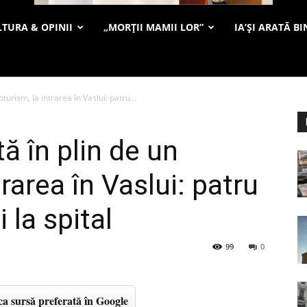
TURA & OPINII
„MORȚII MAMII LOR”
IA’ȘI ARATĂ BI
oturism, la intrarea în Vaslui: patru...
tă în plin de un
rarea în Vaslui: patru
i la spital
99
0
a sursă preferată în Google