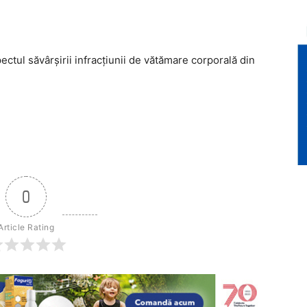
pectul săvârşirii infracţiunii de vătămare corporală din
0
Article Rating