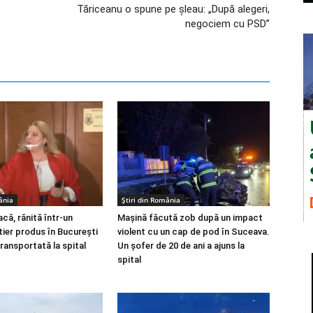
Tăriceanu o spune pe șleau: „După alegeri,
negociem cu PSD”
ânia
Știri din România
că, rănită într-un
Mașină făcută zob după un impact
tier produs în Bucureşti
violent cu un cap de pod în Suceava.
transportată la spital
Un șofer de 20 de ani a ajuns la
spital