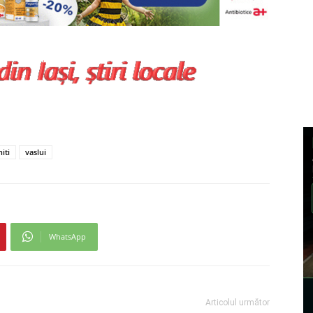
iti
vaslui
WhatsApp
Articolul următor