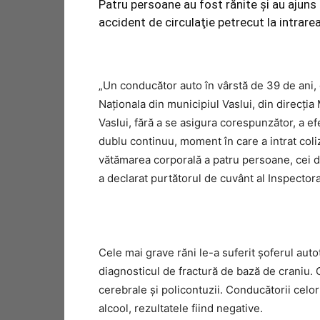
Patru persoane au fost rănite şi au ajuns
accident de circulaţie petrecut la intrarea
„Un conducător auto în vârstă de 39 de ani,
Naţionala din municipiul Vaslui, din direcţi
Vaslui, fără a se asigura corespunzător, a e
dublu continuu, moment în care a intrat coliz
vătămarea corporală a patru persoane, cei d
a declarat purtătorul de cuvânt al Inspectora
Cele mai grave răni le-a suferit şoferul autot
diagnosticul de fractură de bază de craniu. 
cerebrale şi policontuzii. Conducătorii celo
alcool, rezultatele fiind negative.