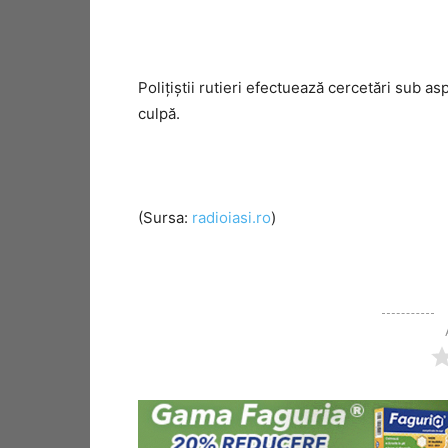
Poliţiştii rutieri efectuează cercetări sub as
culpă.
(Sursa:
radioiasi.ro
)