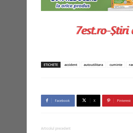
ETICHETE
accident
autoutilitara
cuminte
ran
Facebook
X
Pinterest
Articolul precedent