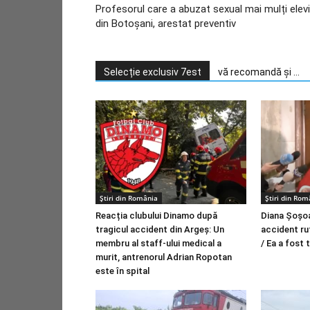
Profesorul care a abuzat sexual mai mulți elevi
din Botoșani, arestat preventiv
Selecție exclusiv 7est
vă recomandă și ...
Știri din România
Știri din Rom
Reacția clubului Dinamo după
Diana Şoşoa
tragicul accident din Argeș: Un
accident ru
membru al staff-ului medical a
/ Ea a fost 
murit, antrenorul Adrian Ropotan
este în spital