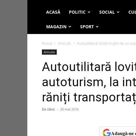
ACASĂ
POLITIC
SOCIAL
CUL
MAGAZIN
SPORT
Acasă
Articole
Autoutilitară lovită în plin de un aut
Articole
Autoutilitară lovi
autoturism, la int
răniți transportaț
De către
-
20 mai 2016
Adaugă-ne c