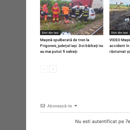
Stiri din Iasi
Stiri din Iasi
Mașină spulberată de tren la
VIDEO Mași
Prigoreni, județul Iași. Doi bărbați nu
accident în 
au mai putut fi salvați
răsturnat și
Abonează-te
Nu esti autentificat pe 