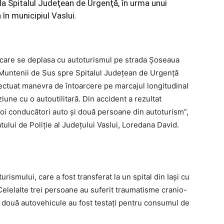
 la Spitalul Judeţean de Urgenţă, în urma unui
 în municipiul Vaslui.
 care se deplasa cu autoturismul pe strada Şoseaua
a Muntenii de Sus spre Spitalul Judeţean de Urgenţă
fectuat manevra de întoarcere pe marcajul longitudinal
iune cu o autoutilitară. Din accident a rezultat
oi conducători auto şi două persoane din autoturism”,
tului de Poliţie al Judeţului Vaslui, Loredana David.
urismului, care a fost transferat la un spital din Iaşi cu
Celelalte trei persoane au suferit traumatisme cranio-
r două autovehicule au fost testaţi pentru consumul de