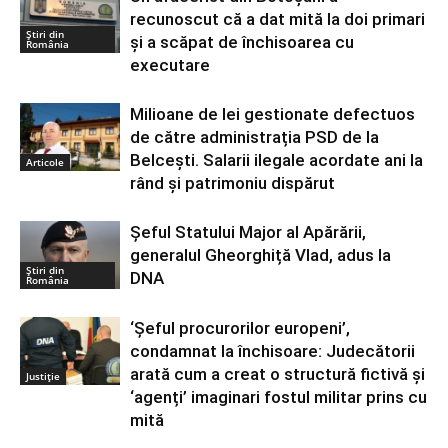
recunoscut că a dat mită la doi primari
Știri din
și a scăpat de închisoarea cu
România
executare
Milioane de lei gestionate defectuos
de către administrația PSD de la
Belcești. Salarii ilegale acordate ani la
Articole
rând și patrimoniu dispărut
Șeful Statului Major al Apărării,
generalul Gheorghiță Vlad, adus la
Știri din
DNA
România
‘Șeful procurorilor europeni’,
condamnat la închisoare: Judecătorii
arată cum a creat o structură fictivă și
Justiție
‘agenți’ imaginari fostul militar prins cu
mită