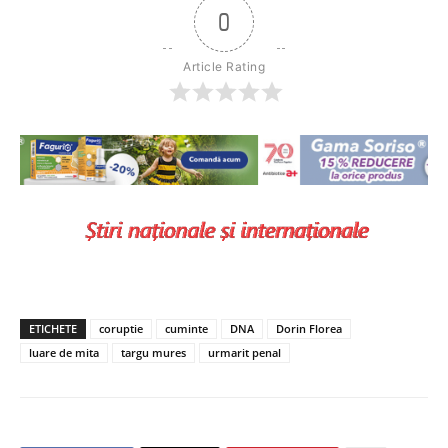
0
Article Rating
ETICHETE
coruptie
cuminte
DNA
Dorin Florea
luare de mita
targu mures
urmarit penal