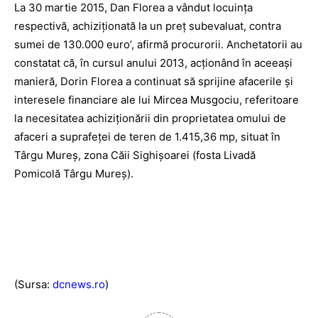
La 30 martie 2015, Dan Florea a vândut locuinţa
respectivă, achiziţionată la un preţ subevaluat, contra
sumei de 130.000 euro’, afirmă procurorii. Anchetatorii au
constatat că, în cursul anului 2013, acţionând în aceeaşi
manieră, Dorin Florea a continuat să sprijine afacerile şi
interesele financiare ale lui Mircea Musgociu, referitoare
la necesitatea achiziţionării din proprietatea omului de
afaceri a suprafeţei de teren de 1.415,36 mp, situat în
Târgu Mureş, zona Căii Sighişoarei (fosta Livadă
Pomicolă Târgu Mureş).
(Sursa:
dcnews.ro
)