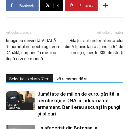
Facebook
X
Pinterest
Articolul precedent
Articolul următor
Imaginea devenită VIRALĂ.
Bilaţul victimelor atentatului
Renumitul neurochirug Leon
din Afganistan a ajuns la 64 de
Dănăilă, surprins în metrou
morţi şi peste 300 de răniţi
după o zi de muncă
Selecție exclusiv 7est
vă recomandă și ...
Jumătate de milion de euro, găsită la
perchezițiile DNA în industria de
Știri din
armament. Banii erau ascunși în pungi
România
și plicuri
Un afacerist din Botoșani a