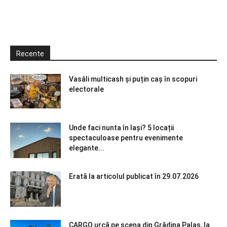
Recente
Vasâli multicash și puțin caș în scopuri
electorale
Unde faci nunta în Iași? 5 locații
spectaculoase pentru evenimente
elegante...
Erată la articolul publicat în 29.07.2026
CARGO urcă pe scena din Grădina Palas, la