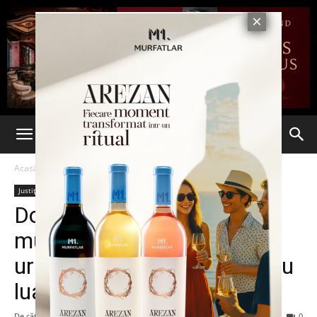
Acasă
Justiție
Justiție
Dorin Florea, primarul
municipiului Târgu Mureş,
urmărit penal de DNA pentru
luare de mită
De către
-
20 aprilie 2016
217
0