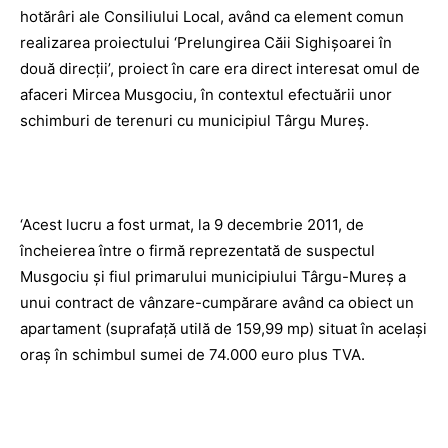
hotărâri ale Consiliului Local, având ca element comun
realizarea proiectului ‘Prelungirea Căii Sighişoarei în
două direcţii’, proiect în care era direct interesat omul de
afaceri Mircea Musgociu, în contextul efectuării unor
schimburi de terenuri cu municipiul Târgu Mureş.
‘Acest lucru a fost urmat, la 9 decembrie 2011, de
încheierea între o firmă reprezentată de suspectul
Musgociu şi fiul primarului municipiului Târgu-Mureş a
unui contract de vânzare-cumpărare având ca obiect un
apartament (suprafaţă utilă de 159,99 mp) situat în acelaşi
oraş în schimbul sumei de 74.000 euro plus TVA.