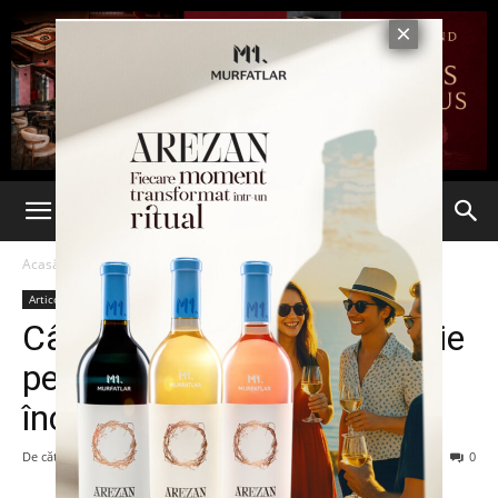
Acasă
Articole
Articole
Cât pe ce să intre în puşcărie
pentru o casetă VHS
închiriată
De către
-
30 martie 2016
98
0