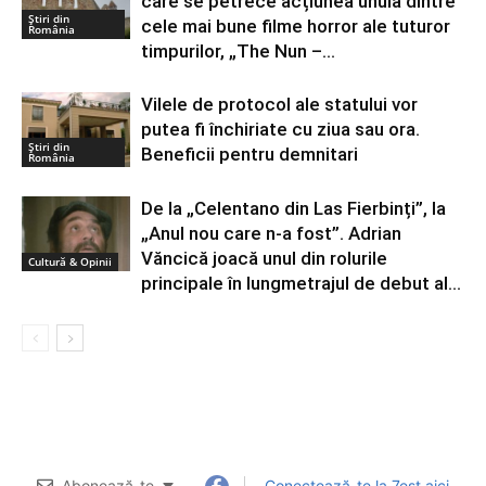
care se petrece acțiunea unuia dintre
Știri din
cele mai bune filme horror ale tuturor
România
timpurilor, „The Nun –...
Vilele de protocol ale statului vor
putea fi închiriate cu ziua sau ora.
Știri din
Beneficii pentru demnitari
România
De la „Celentano din Las Fierbinți”, la
„Anul nou care n-a fost”. Adrian
Văncică joacă unul din rolurile
Cultură & Opinii
principale în lungmetrajul de debut al...
Abonează-te
Conectează-te la 7est aici