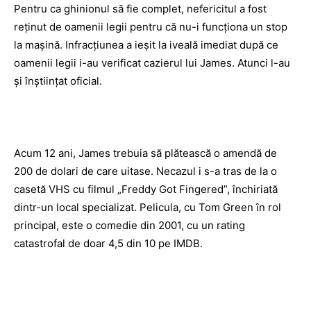
Pentru ca ghinionul să fie complet, nefericitul a fost
reţinut de oamenii legii pentru că nu-i funcţiona un stop
la maşină. Infracţiunea a ieşit la iveală imediat după ce
oamenii legii i-au verificat cazierul lui James. Atunci l-au
şi înştiinţat oficial.
Acum 12 ani, James trebuia să plătească o amendă de
200 de dolari de care uitase. Necazul i s-a tras de la o
casetă VHS cu filmul „Freddy Got Fingered”, închiriată
dintr-un local specializat. Pelicula, cu Tom Green în rol
principal, este o comedie din 2001, cu un rating
catastrofal de doar 4,5 din 10 pe IMDB.