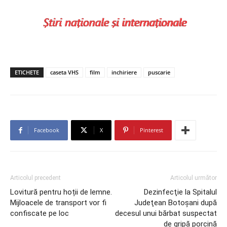
ETICHETE
caseta VHS
film
inchiriere
puscarie
Facebook
X
Pinterest
Articolul precedent
Articolul următor
Lovitură pentru hoții de lemne.
Dezinfecţie la Spitalul
Mijloacele de transport vor fi
Judeţean Botoșani după
confiscate pe loc
decesul unui bărbat suspectat
de gripă porcină