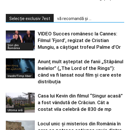
Selecție exclusiv 7est
vă recomandă și ...
VIDEO Succes românesc la Cannes:
Filmul ‘Fjord’, regizat de Cristian
Știri din
Mungiu, a câştigat trofeul Palme d’Or
România
Anunț mult așteptat de fanii „Stăpânul
Inelelor” („The Lord of the Rings”):
când va fi lansat noul film și care este
Inedit/Timp liber
distribuția
Casa lui Kevin din filmul “Singur acasă”
a fost vândută de Crăciun. Cât a
costat vila celebră de 830 de mp
Ultima oră
Locul unic și misterios din România în