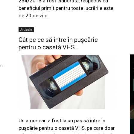
254/2013 a fost elaborată, respectiv că
beneficiul primit pentru toate lucrările este
de 20 de zile.
Articole
Cât pe ce să intre în puşcărie
pentru o casetă VHS...
ni
Un american a fost la un pas să intre în
puşcărie pentru o casetă VHS, pe care doar