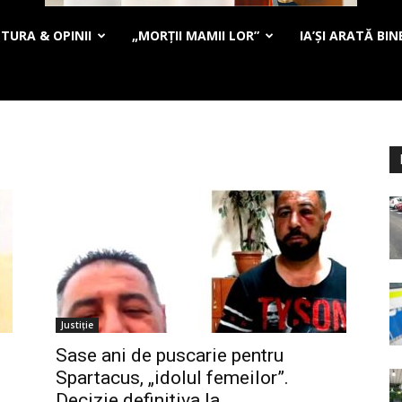
TURA & OPINII
„MORȚII MAMII LOR”
IA’ȘI ARATĂ BIN
Justiție
Sase ani de puscarie pentru
Spartacus, „idolul femeilor”.
Decizie definitiva la...