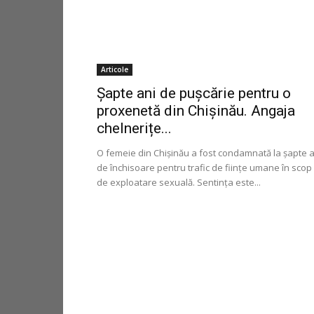
Articole
Șapte ani de pușcărie pentru o
proxenetă din Chișinău. Angaja
chelnerițe...
O femeie din Chişinău a fost condamnată la şapte a
de închisoare pentru trafic de fiinţe umane în scop
de exploatare sexuală. Sentinţa este...