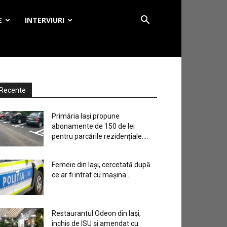
E
INTERVIURI
Recente
Primăria Iași propune
abonamente de 150 de lei
pentru parcările rezidențiale....
Femeie din Iași, cercetată după
ce ar fi intrat cu mașina...
Restaurantul Odeon din Iași,
închis de ISU și amendat cu