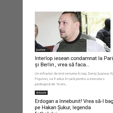
Justiție
Interlop iesean condamnat la Par
şi Berlin , vrea să faca...
Un infractor de trist renume în Iaşi, Deniş Şuşnea, f
Popovici, va fi adus în ţară pentru a executa o
pedeapsă de 14 ani...
Articole
Erdogan a înnebunit! Vrea să-l ba
pe Hakan Șukur, legenda