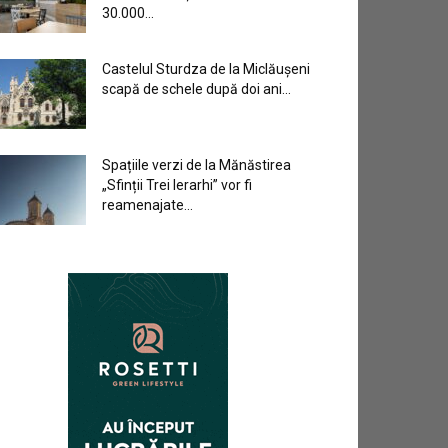
30.000...
Castelul Sturdza de la Miclăușeni
scapă de schele după doi ani...
Spațiile verzi de la Mănăstirea
„Sfinții Trei Ierarhi” vor fi
reamenajate...