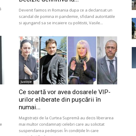
ă
Devenit faimos in Romania dupa ce a declansat un
scandal de pomina in pandemie, sfidand autoritatile
si ajungand sa se incaiere cu politistii, Vasile...
Justiție
Ce soartă vor avea dosarele VIP-
urilor eliberate din puşcării în
numai...
Magistraţii de la Curtea Supremă au decis liberarea
de
mai multor condamnaţi celebri care au solicitat
suspendarea pedepsei. În condiţiile în care