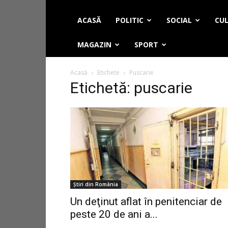
ACASĂ
POLITIC
SOCIAL
CUL
MAGAZIN
SPORT
Acasă
Etichete
Puscarie
Etichetă: puscarie
Știri din România
Un deţinut aflat în penitenciar de
peste 20 de ani a...