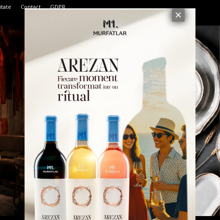
itate
Contact
GDPR