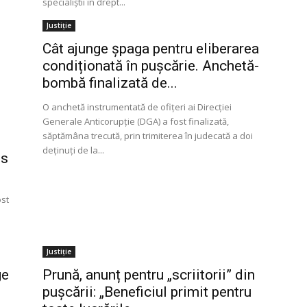
specialiştii în drept...
Justiție
Cât ajunge șpaga pentru eliberarea
condiționată în pușcărie. Anchetă-
bombă finalizată de...
O anchetă instrumentată de ofițeri ai Direcției
Generale Anticorupție (DGA) a fost finalizată,
săptămâna trecută, prin trimiterea în judecată a doi
deținuți de la...
is
ost
Justiție
ge
Prună, anunț pentru „scriitorii” din
puşcării: „Beneficiul primit pentru