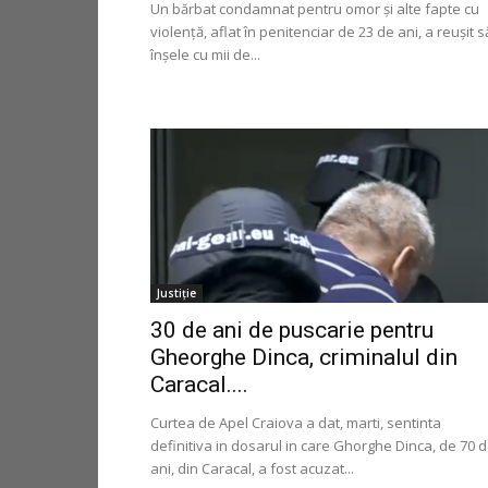
Un bărbat condamnat pentru omor şi alte fapte cu
violenţă, aflat în penitenciar de 23 de ani, a reuşit s
înşele cu mii de...
Justiție
30 de ani de puscarie pentru
Gheorghe Dinca, criminalul din
Caracal....
Curtea de Apel Craiova a dat, marti, sentinta
definitiva in dosarul in care Ghorghe Dinca, de 70 
ani, din Caracal, a fost acuzat...