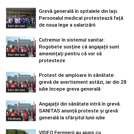
Grevă generală în spitalele din Iași.
Personalul medical protestează față
de noua lege a salarizării
Stiri din Iasi
Cutremur în sistemul sanitar:
Rogobete susține că angajații sunt
amenințați pentru că vor să
Stiri din Iasi
protesteze
Protest de amploare în sănătate:
grevă de avertisment astăzi, iar din 28
iulie începe greva generală
Stiri din Iasi
Angajații din sănătate intră în grevă.
SANITAS anunță proteste și grevă
generală la sfârșitul lunii iulie
Sănătate
VIDEO Fermierii au ajuns cu