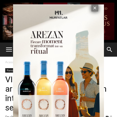
Acasă
Panorama
Panorama
VIDEO. O protestatară a
aruncat cu un obiect obscen
într-un demnitar! Jucăria
sexuală i-a nimerit în gură
De către
-
5 februarie 2016
72
0