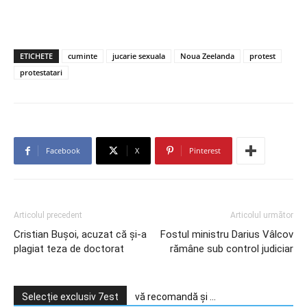
ETICHETE
cuminte
jucarie sexuala
Noua Zeelanda
protest
protestatari
Facebook
X
Pinterest
Articolul precedent
Articolul următor
Cristian Bușoi, acuzat că și-a
Fostul ministru Darius Vâlcov
plagiat teza de doctorat
rămâne sub control judiciar
Selecție exclusiv 7est
vă recomandă și ...