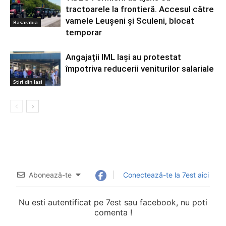
tractoarele la frontieră. Accesul către
vamele Leușeni și Sculeni, blocat
Basarabia
temporar
Angajații IML Iași au protestat
împotriva reducerii veniturilor salariale
Stiri din Iasi
Abonează-te
Conectează-te la 7est aici
Nu esti autentificat pe 7est sau facebook, nu poti
comenta !