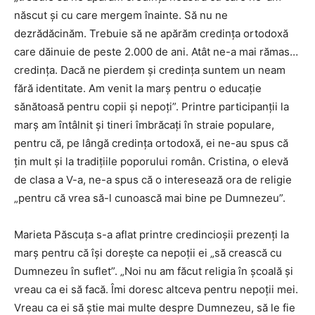
născut şi cu care mergem înainte. Să nu ne
dezrădăcinăm. Trebuie să ne apărăm credinţa ortodoxă
care dăinuie de peste 2.000 de ani. Atât ne-a mai rămas…
credinţa. Dacă ne pierdem şi credinţa suntem un neam
fără identitate. Am venit la marş pentru o educaţie
sănătoasă pentru copii şi nepoţi”. Printre participanţii la
marş am întâlnit şi tineri îmbrăcaţi în straie populare,
pentru că, pe lângă credinţa ortodoxă, ei ne-au spus că
ţin mult şi la tradiţiile poporului român. Cristina, o elevă
de clasa a V-a, ne-a spus că o interesează ora de religie
„pentru că vrea să-l cunoască mai bine pe Dumnezeu”.
Marieta Păscuţa s-a aflat printre credincioşii prezenţi la
marş pentru că îşi doreşte ca nepoţii ei „să crească cu
Dumnezeu în suflet”. „Noi nu am făcut religia în şcoală şi
vreau ca ei să facă. Îmi doresc altceva pentru nepoţii mei.
Vreau ca ei să ştie mai multe despre Dumnezeu, să le fie