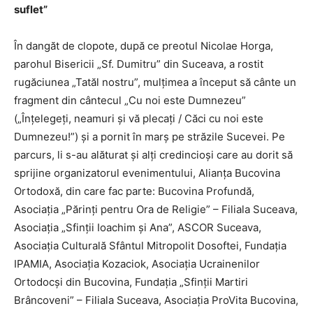
suflet”
În dangăt de clopote, după ce preotul Nicolae Horga,
parohul Bisericii „Sf. Dumitru” din Suceava, a rostit
rugăciunea „Tatăl nostru”, mulţimea a început să cânte un
fragment din cântecul „Cu noi este Dumnezeu”
(„Înţelegeţi, neamuri şi vă plecaţi / Căci cu noi este
Dumnezeu!”) şi a pornit în marş pe străzile Sucevei. Pe
parcurs, li s-au alăturat şi alţi credincioşi care au dorit să
sprijine organizatorul evenimentului, Alianţa Bucovina
Ortodoxă, din care fac parte: Bucovina Profundă,
Asociaţia „Părinţi pentru Ora de Religie” – Filiala Suceava,
Asociaţia „Sfinţii Ioachim şi Ana”, ASCOR Suceava,
Asociaţia Culturală Sfântul Mitropolit Dosoftei, Fundaţia
IPAMIA, Asociaţia Kozaciok, Asociaţia Ucrainenilor
Ortodocşi din Bucovina, Fundaţia „Sfinţii Martiri
Brâncoveni” – Filiala Suceava, Asociaţia ProVita Bucovina,