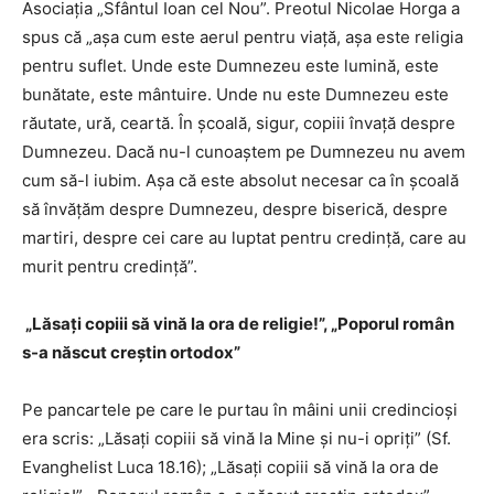
Asociaţia „Sfântul Ioan cel Nou”. Preotul Nicolae Horga a
spus că „aşa cum este aerul pentru viaţă, aşa este religia
pentru suflet. Unde este Dumnezeu este lumină, este
bunătate, este mântuire. Unde nu este Dumnezeu este
răutate, ură, ceartă. În şcoală, sigur, copiii învaţă despre
Dumnezeu. Dacă nu-l cunoaştem pe Dumnezeu nu avem
cum să-l iubim. Aşa că este absolut necesar ca în şcoală
să învăţăm despre Dumnezeu, despre biserică, despre
martiri, despre cei care au luptat pentru credinţă, care au
murit pentru credinţă”.
„Lăsaţi copiii să vină la ora de religie!”, „Poporul român
s-a născut creştin ortodox”
Pe pancartele pe care le purtau în mâini unii credincioşi
era scris: „Lăsaţi copiii să vină la Mine şi nu-i opriţi” (Sf.
Evanghelist Luca 18.16); „Lăsaţi copiii să vină la ora de