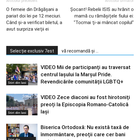
Articolul precedent
Articolul următor
O femeie din Drăgăşani a
Şocant! Rebelii ISIS au hrănit o
pariat doi lei pe 12 meciuri.
mamă cu rămăşiţele fiului ei:
Când şi-a verificat biletul, a
"Tocmai ţi-ai mâncat copilul"
avut surpriza vieţii ei
Selecție exclusiv 7est
vă recomandă și ...
VIDEO Mii de participanți au traversat
centrul Iașului la Marșul Pride.
Revendicările comunității LGBTQ+
Stiri din Iasi
VIDEO Zece diaconi au fost hirotoniți
preoți la Episcopia Romano-Catolică
Iași
Stiri din Iasi
Biserica Ortodoxă: Nu există taxă de
înmormântare, preoții care cer bani
Știri din