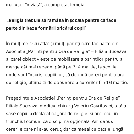
mai uşor în viaţă”, a completat femeia.
„Religia trebuie să rămână în şcoală pentru că face
parte din baza formării oricărui copil”
În mulţime s-au aflat şi mulţi părinţi care fac parte din
Asociaţia „Părinţi pentru Ora de Religie” – Filiala Suceava,
al cărei obiectiv este de mobilizare a părinţilor pentru a
merge cât mai repede, până pe 3-4 martie, la şcolile
unde sunt înscrişi copiii lor, să depună cereri pentru ora
de religie, ultima zi de depunere a cererilor fiind 6 martie.
Preşedintele Asociaţiei „Părinţi pentru Ora de Religie” –
Filiala Suceava, medicul chirurg Valeriu Gavrilovici, tată a
şase copii, a declarat că „ora de religie îşi are locul în
trunchiul comun, ca disciplină opţională. Am depus
cererile care ni s-au cerut, dar ca mesaj cu bătaie lungă