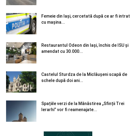
Femeie din Iași, cercetată după ce ar fi intrat
cu mașina...
Restaurantul Odeon din Iași, închis de ISU și
amendat cu 30.000...
Castelul Sturdza de la Miclăușeni scapă de
schele după doi ani...
Spațiile verzi de la Mănăstirea „Sfinții Trei
Ierarhi” vor fi reamenajate...