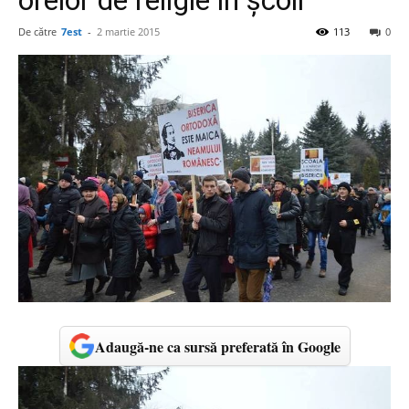
orelor de religie în şcoli
De către
7est
-
2 martie 2015
113
0
Adaugă-ne ca sursă preferată în Google