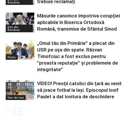
trebuie reclamați
România
Măsurile canonice împotriva corupției
aplicabile în Biserica Ortodoxă
Știri din
Română, transmise de Sfântul Sinod
România
„Omul tău din Primărie” a plecat din
USR pe ușa din spate. Răzvan
Timofciuc a fost exclus pentru
Politic
”proasta reputație” și problemele de
integritate”
VIDEO! Preoții catolici din țară au venit
să joace fotbal la Iași. Episcopul Iosif
Paulet a dat lovitura de deschidere
Stiri din Iasi