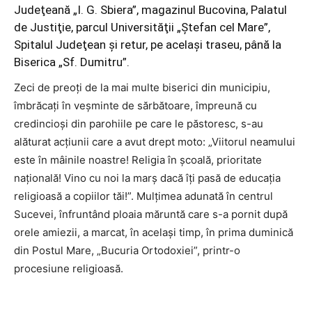
Judeţeană „I. G. Sbiera”, magazinul Bucovina, Palatul
de Justiţie, parcul Universităţii „Ştefan cel Mare”,
Spitalul Judeţean şi retur, pe acelaşi traseu, până la
Biserica „Sf. Dumitru”.
Zeci de preoţi de la mai multe biserici din municipiu,
îmbrăcaţi în veşminte de sărbătoare, împreună cu
credincioşi din parohiile pe care le păstoresc, s-au
alăturat acţiunii care a avut drept moto: „Viitorul neamului
este în mâinile noastre! Religia în şcoală, prioritate
naţională! Vino cu noi la marş dacă îţi pasă de educaţia
religioasă a copiilor tăi!”. Mulţimea adunată în centrul
Sucevei, înfruntând ploaia măruntă care s-a pornit după
orele amiezii, a marcat, în acelaşi timp, în prima duminică
din Postul Mare, „Bucuria Ortodoxiei”, printr-o
procesiune religioasă.