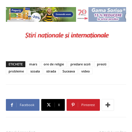
ETICHETE
mars
ore de religie
predare scoli
preoti
probleme
scoala
strada
Suceava
video
Facebook
X
Pinterest