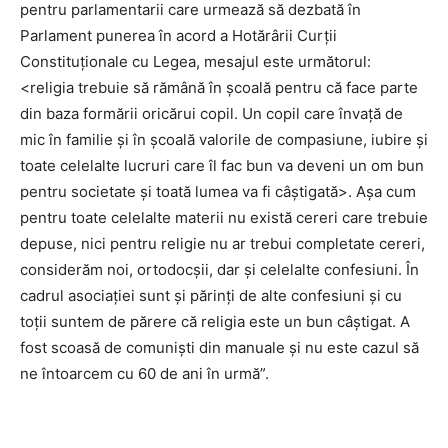
pentru parlamentarii care urmează să dezbată în
Parlament punerea în acord a Hotărârii Curţii
Constituţionale cu Legea, mesajul este următorul:
<religia trebuie să rămână în şcoală pentru că face parte
din baza formării oricărui copil. Un copil care învaţă de
mic în familie şi în şcoală valorile de compasiune, iubire şi
toate celelalte lucruri care îl fac bun va deveni un om bun
pentru societate şi toată lumea va fi câştigată>. Aşa cum
pentru toate celelalte materii nu există cereri care trebuie
depuse, nici pentru religie nu ar trebui completate cereri,
considerăm noi, ortodocşii, dar şi celelalte confesiuni. În
cadrul asociaţiei sunt şi părinţi de alte confesiuni şi cu
toţii suntem de părere că religia este un bun câştigat. A
fost scoasă de comunişti din manuale şi nu este cazul să
ne întoarcem cu 60 de ani în urmă”.