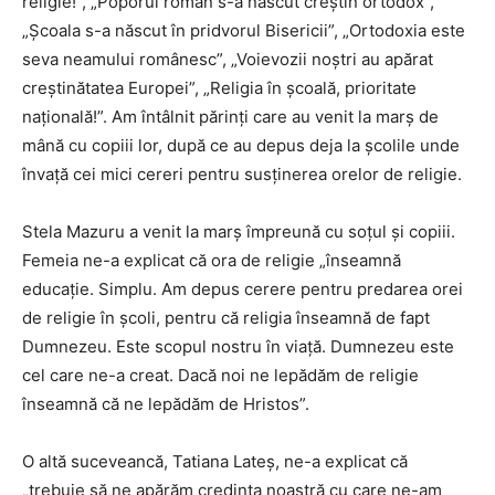
religie!”, „Poporul român s-a născut creştin ortodox”,
„Şcoala s-a născut în pridvorul Bisericii”, „Ortodoxia este
seva neamului românesc”, „Voievozii noştri au apărat
creştinătatea Europei”, „Religia în şcoală, prioritate
naţională!”. Am întâlnit părinţi care au venit la marş de
mână cu copiii lor, după ce au depus deja la şcolile unde
învaţă cei mici cereri pentru susţinerea orelor de religie.
Stela Mazuru a venit la marş împreună cu soţul şi copiii.
Femeia ne-a explicat că ora de religie „înseamnă
educaţie. Simplu. Am depus cerere pentru predarea orei
de religie în şcoli, pentru că religia înseamnă de fapt
Dumnezeu. Este scopul nostru în viaţă. Dumnezeu este
cel care ne-a creat. Dacă noi ne lepădăm de religie
înseamnă că ne lepădăm de Hristos”.
O altă suceveancă, Tatiana Lateş, ne-a explicat că
„trebuie să ne apărăm credinţa noastră cu care ne-am