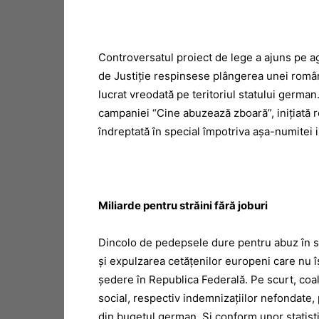
Controversatul proiect de lege a ajuns pe a
de Justiţie respinsese plângerea unei românce
lucrat vreodată pe teritoriul statului german
campaniei “Cine abuzează zboară”, iniţiată r
îndreptată în special împotriva aşa-numitei i
Miliarde pentru străini fără joburi
Dincolo de pedepsele dure pentru abuz în s
şi expulzarea cetăţenilor europeni care nu 
şedere în Republica Federală. Pe scurt, coali
social, respectiv indemnizaţiilor nefondate, p
din bugetul german. Şi conform unor statistic