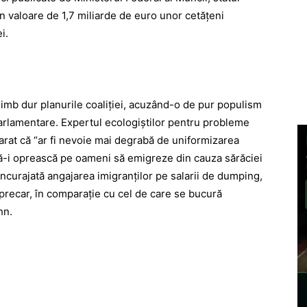
în valoare de 1,7 miliarde de euro unor cetăţeni
i.
chimb dur planurile coaliţiei, acuzând-o de pur populism
arlamentare. Expertul ecologiştilor pentru probleme
rat că “ar fi nevoie mai degrabă de uniformizarea
să-i oprească pe oameni să emigreze din cauza sărăciei
 încurajată angajarea imigranţilor pe salarii de dumping,
 precar, în comparaţie cu cel de care se bucură
hn.