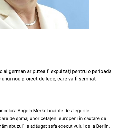
cial german ar putea fi expulzaţi pentru o perioadă
 unui nou proiect de lege, care va fi semnat
ancelara Angela Merkel înainte de alegerile
oare de şomaj unor cetăţeni europeni în căutare de
ăm abuzul”, a adăugat şefa executivului de la Berlin.