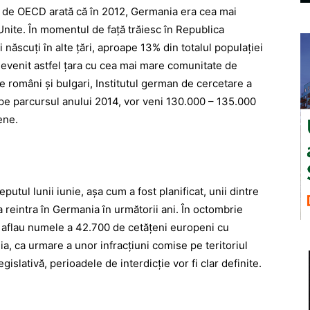
te de OECD arată că în 2012, Germania era cea mai
 Unite. În momentul de faţă trăiesc în Republica
născuţi în alte ţări, aproape 13% din totalul populaţiei
devenit astfel ţara cu cea mai mare comunitate de
pe români şi bulgari, Institutul german de cercetare a
 pe parcursul anului 2014, vor veni 130.000 – 135.000
ene.
putul lunii iunie, aşa cum a fost planificat, unii dintre
e a reintra în Germania în următorii ani. În octombrie
se aflau numele a 42.700 de cetăţeni europeni cu
a, ca urmare a unor infracţiuni comise pe teritoriul
islativă, perioadele de interdicţie vor fi clar definite.