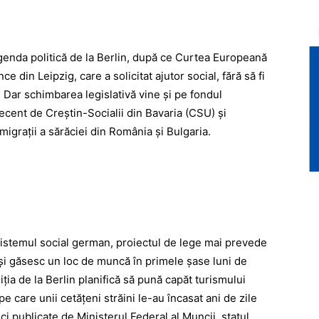
genda politică de la Berlin, după ce Curtea Europeană
 din Leipzig, care a solicitat ajutor social, fără să fi
. Dar schimbarea legislativă vine şi pe fondul
ecent de Creştin-Socialii din Bavaria (CSU) şi
migraţii a sărăciei din România şi Bulgaria.
istemul social german, proiectul de lege mai prevede
îşi găsesc un loc de muncă în primele şase luni de
ţia de la Berlin planifică să pună capăt turismului
e care unii cetăţeni străini le-au încasat ani de zile
i publicate de Ministerul Federal al Muncii, statul