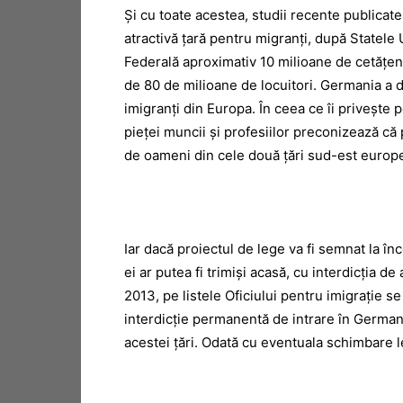
Şi cu toate acestea, studii recente publica
atractivă ţară pentru migranţi, după Statele
Federală aproximativ 10 milioane de cetăţeni 
de 80 de milioane de locuitori. Germania a 
imigranţi din Europa. În ceea ce îi priveşte 
pieţei muncii şi profesiilor preconizează că
de oameni din cele două ţări sud-est europ
Iar dacă proiectul de lege va fi semnat la înce
ei ar putea fi trimişi acasă, cu interdicţia d
2013, pe listele Oficiului pentru imigraţie 
interdicţie permanentă de intrare în Germani
acestei ţări. Odată cu eventuala schimbare leg