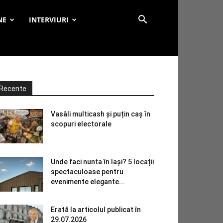
NE
INTERVIURI
Recente
Vasâli multicash și puțin caș în
scopuri electorale
Unde faci nunta în Iași? 5 locații
spectaculoase pentru
evenimente elegante...
Erată la articolul publicat în
29.07.2026