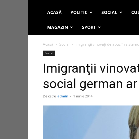
ACASĂ
POLITIC
SOCIAL
CUL
MAGAZIN
SPORT
Acasă
Social
Imigranţii vinovaţi de abuz în sistemu
Social
Imigranţii vinova
social german ar 
De către
admin
-
1 iunie 2014