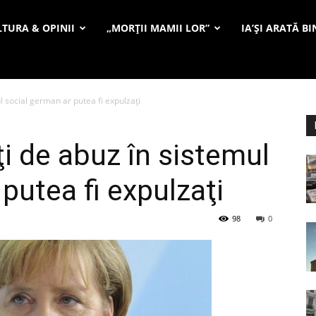
TURA & OPINII
„MORȚII MAMII LOR”
IA’ȘI ARATĂ BI
l social german ar putea fi expulzaţi
ţi de abuz în sistemul
putea fi expulzaţi
98
0