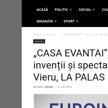
ACASĂ
POLITIC
SOCIAL
CUL
MAGAZIN
SPORT
Acasă
Articole
„CASA EVANTAI”, alte peste 300 de i
Articole
„CASA EVANTAI”,
invenții și spect
Vieru, LA PALAS
De către
admin
-
22 mai 2014