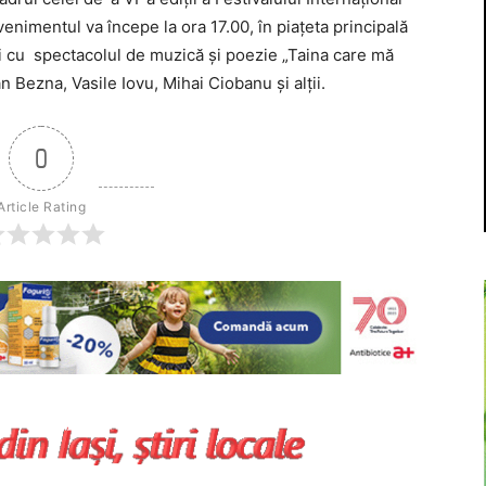
enimentul va începe la ora 17.00, în piaţeta principală
aţi cu spectacolul de muzică şi poezie „Taina care mă
n Bezna, Vasile Iovu, Mihai Ciobanu şi alţii.
0
Article Rating