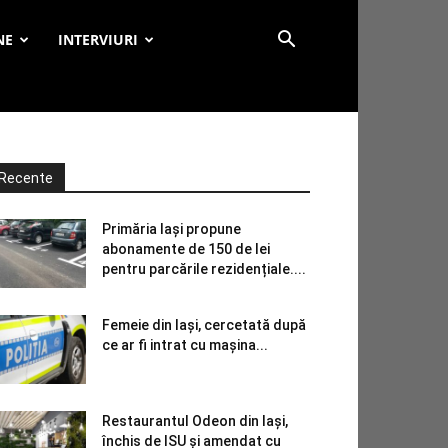
NE
INTERVIURI
Recente
Primăria Iași propune
abonamente de 150 de lei
pentru parcările rezidențiale....
Femeie din Iași, cercetată după
ce ar fi intrat cu mașina...
Restaurantul Odeon din Iași,
închis de ISU și amendat cu