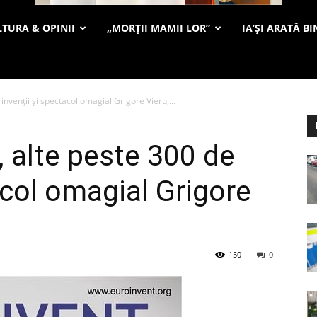
TURA & OPINII
„MORȚII MAMII LOR”
IA’ȘI ARATĂ BI
nvenții și spectacol omagial Grigore Vieru,...
 alte peste 300 de
acol omagial Grigore
150
0