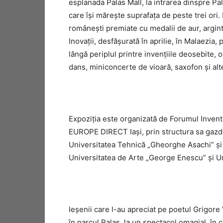
esplanada Palas Mall, la intrarea dinspre Pal
care îşi măreşte suprafaţa de peste trei ori
românești premiate cu medalii de aur, argint 
Inovații, desfășurată în aprilie, în Malaezia, 
lângă periplul printre invenţiile deosebite,
dans, miniconcerte de vioară, saxofon şi al
Expoziţia este organizată de Forumul Invent
EUROPE DIRECT Iaşi, prin structura sa gazdă
Universitatea Tehnică „Gheorghe Asachi” și 
Universitatea de Arte „George Enescu” și Uni
Ieşenii care l-au apreciat pe poetul Grigore V
în parcul Palas, la un spectacol omagial, în c