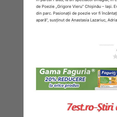
de Poezie „Grigore Vieru” Chişinău – Iaşi. Ev
din parc. Pasionaţii de poezie vor fi încânt
apară”, susţinut de Anastasia Lazariuc, Adria