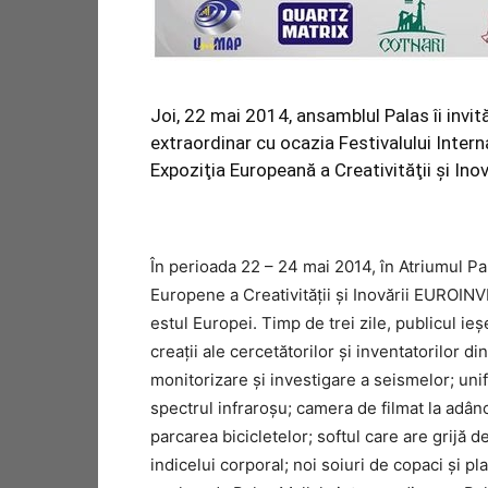
Joi, 22 mai 2014, ansamblul Palas îi invi
extraordinar cu ocazia Festivalului Inter
Expoziţia Europeană a Creativităţii şi Inovă
În perioada 22 – 24 mai 2014, în Atriumul Pal
Europene a Creativității și Inovării EUROIN
estul Europei. Timp de trei zile, publicul i
creaţii ale cercetătorilor şi inventatorilor d
monitorizare și investigare a seismelor; un
spectrul infraroşu; camera de filmat la adân
parcarea bicicletelor; softul care are grijă d
indicelui corporal; noi soiuri de copaci şi pl