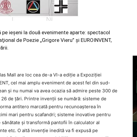
tă pe ieşeni la două evenimente aparte: spectacol
naţional de Poezie „Grigore Vieru” şi EUROINVENT,
rii.
as Mall are loc cea de-a VI-a ediţie a Expoziției
VENT, cel mai amplu eveniment de acest fel din sud-
eşean şi nu numai va avea ocazia să admire peste 300 de
in 26 de țări. Printre invenţii se numără: sisteme de
iforma antitero marcată pentru recunoaşterea în
cimi mari pentru scafandri; sisteme inovative pentru
e sănătate şi transformă pantofii în calculator al
ante etc. O altă invenţie inedită va fi expusă pe