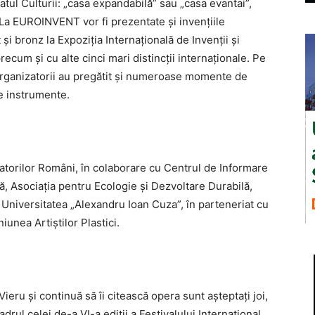
atul Culturii: „casa expandabilă” sau „casa evantai”,
. La EUROINVENT vor fi prezentate şi invențiile
şi bronz la Expoziția Internațională de Invenții și
precum şi cu alte cinci mari distincţii internaţionale. Pe
 organizatorii au pregătit şi numeroase momente de
te instrumente.
atorilor Români, în colaborare cu Centrul de Informare
, Asociaţia pentru Ecologie şi Dezvoltare Durabilă,
Universitatea „Alexandru Ioan Cuza”, în parteneriat cu
unea Artiștilor Plastici.
ieru şi continuă să îi citească opera sunt aşteptaţi joi,
adrul celei de-a VI-a ediţii a Festivalului Internaţional