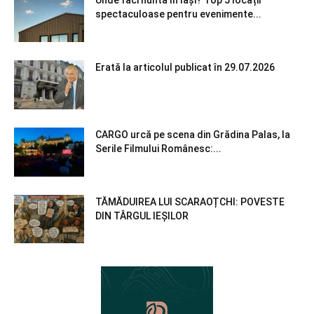
Unde faci nunta în Iași? Top 5 locații
spectaculoase pentru evenimente...
Erată la articolul publicat în 29.07.2026
CARGO urcă pe scena din Grădina Palas, la
Serile Filmului Românesc:...
TĂMĂDUIREA LUI SCARAOȚCHI: POVESTE
DIN TÂRGUL IEȘILOR