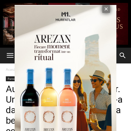
Acasă
Panorama
Panorama
Au şi americanii ŢEPARII lor.
Un expert guvernamental s-a
dat drept agent CIA pentru a
beneficia de bonusuri