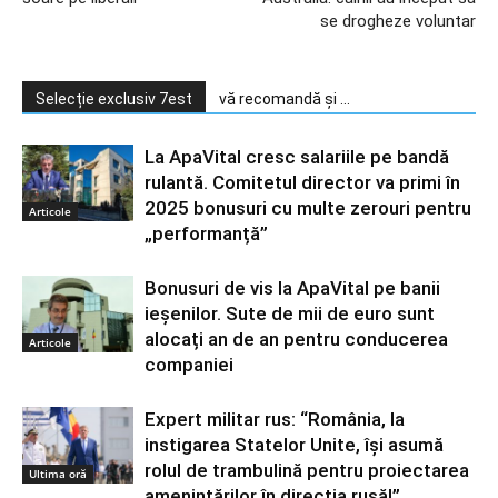
se drogheze voluntar
Selecție exclusiv 7est
vă recomandă și ...
La ApaVital cresc salariile pe bandă
rulantă. Comitetul director va primi în
2025 bonusuri cu multe zerouri pentru
Articole
„performanță”
Bonusuri de vis la ApaVital pe banii
ieșenilor. Sute de mii de euro sunt
alocați an de an pentru conducerea
Articole
companiei
Expert militar rus: “România, la
instigarea Statelor Unite, își asumă
rolul de trambulină pentru proiectarea
Ultima oră
amenințărilor în direcția rusă!”