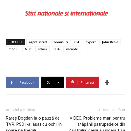
ETICHETE
agent secret
bonusuri
CIA
expert
John Beale
mediu
NBC
salarii
SUA
vacante
Facebook
X
Pinterest
Articolul precedent
Articolul următor
Rareş Bogdan ia o pauză de
VIDEO. Probleme mari pentru
TVR. PSD i-a lăsat cu ochii în
stăpânii patrupedelor din
soare pe liberali
Australia: câinii au început să