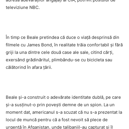
televiziune NBC.
În timp ce Beale pretindea că duce o viaţă desprinsă din
filmele cu James Bond, în realitate trăia confortabil şi fără
griji la una dintre cele două case ale sale, citind cărţi,
exersând grădinăritul, plimbându-se cu bicicleta sau
călătorind în afara ţării.
Beale şi-a construit o adevărate identitate dublă, pe care
şi-a susţinut-o prin poveşti demne de un spion. La un
moment dat, americanul s-a scuzat că nu s-a prezentat la
locul de muncă pentru că a fost nevoit să plece de
urgenţă în Afganistan, unde talibaniil-au capturat şi îl