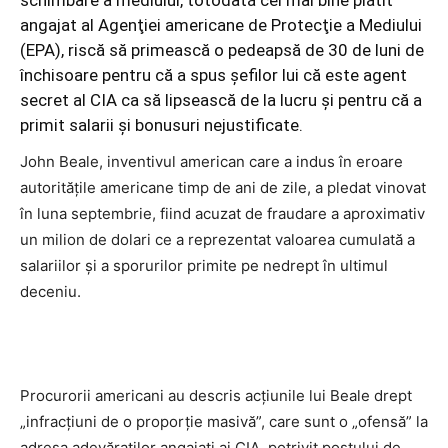
schimbare a mediului, totodată cel mai bine plătit
angajat al Agenţiei americane de Protecţie a Mediului
(EPA), riscă să primească o pedeapsă de 30 de luni de
închisoare pentru că a spus şefilor lui că este agent
secret al CIA ca să lipsească de la lucru şi pentru că a
primit salarii şi bonusuri nejustificate.
John Beale, inventivul american care a indus în eroare
autorităţile americane timp de ani de zile, a pledat vinovat
în luna septembrie, fiind acuzat de fraudare a aproximativ
un milion de dolari ce a reprezentat valoarea cumulată a
salariilor şi a sporurilor primite pe nedrept în ultimul
deceniu.
Procurorii americani au descris acţiunile lui Beale drept
„infracţiuni de o proporţie masivă”, care sunt o „ofensă” la
adresa adevăraţilor angajaţi ai CIA, potrivit postului de