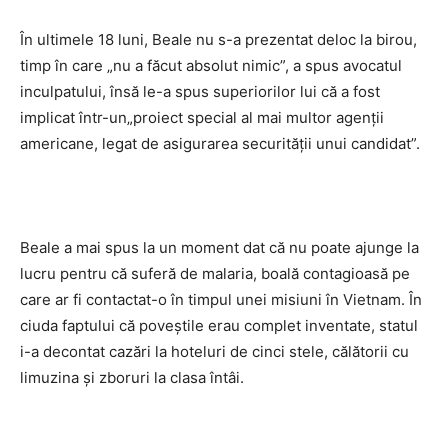
În ultimele 18 luni, Beale nu s-a prezentat deloc la birou,
timp în care „nu a făcut absolut nimic”, a spus avocatul
inculpatului, însă le-a spus superiorilor lui că a fost
implicat într-un„proiect special al mai multor agenţii
americane, legat de asigurarea securităţii unui candidat”.
Beale a mai spus la un moment dat că nu poate ajunge la
lucru pentru că suferă de malaria, boală contagioasă pe
care ar fi contactat-o în timpul unei misiuni în Vietnam. În
ciuda faptului că poveştile erau complet inventate, statul
i-a decontat cazări la hoteluri de cinci stele, călătorii cu
limuzina şi zboruri la clasa întâi.