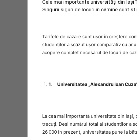
Cele mai importante universităţi din Iaşi
Singurii siguri de locuri în cămine sunt st
Tarifele de cazare sunt uşor în creştere co
studenţilor a scăzut uşor comparativ cu anul 
acopere complet necesarul de locuri de caz
1.
Universitatea „Alexandru Ioan Cuza
La cea mai importantă universitate din Iaşi, 
trecuţi. Deşi numărul total al studenţilor a s
26.000 în prezent, universitatea pune la băt