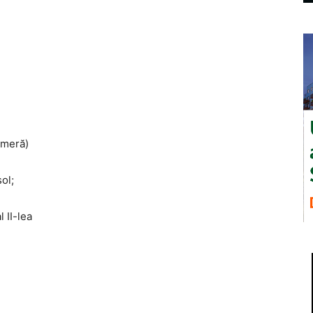
 cameră)
ubsol;
 al II-lea