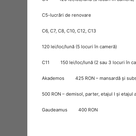
C5-lucrări de renovare
C6, C7, C8, C10, C12, C13
120 lei/loc/lună (5 locuri în cameră)
C11 150 lei/loc/lună (2 sau 3 locuri în
Akademos 425 RON – mansardă şi s
500 RON – demisol, parter, etajul I şi etajul
Gaudeamus 400 RON