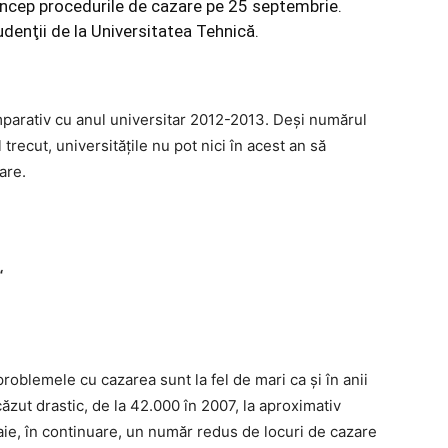
 încep procedurile de cazare pe 25 septembrie.
udenţii de la Universitatea Tehnică.
mparativ cu anul universitar 2012-2013. Deşi numărul
trecut, universităţile nu pot nici în acest an să
are.
“
problemele cu cazarea sunt la fel de mari ca şi în anii
căzut drastic, de la 42.000 în 2007, la aproximativ
aie, în continuare, un număr redus de locuri de cazare