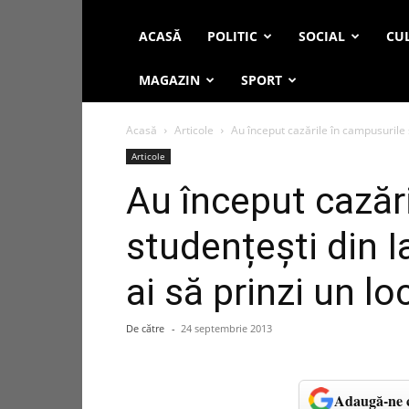
ACASĂ
POLITIC
SOCIAL
CUL
MAGAZIN
SPORT
Acasă
Articole
Au început cazările în campusurile st
Articole
Au început cazăr
studențești din I
ai să prinzi un lo
De către
-
24 septembrie 2013
Adaugă-ne c