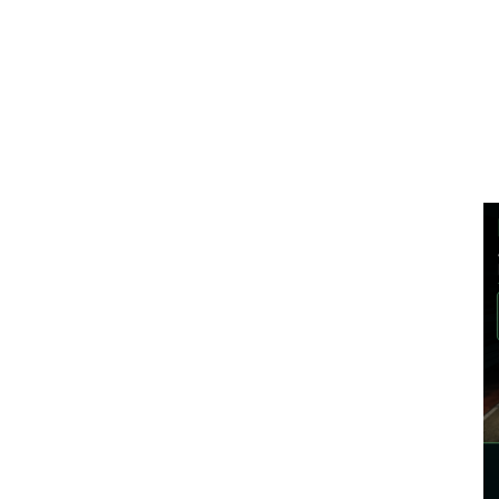
eră)
eră)
ă)