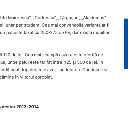
 „Titu Maiorescu”, „Codrescu”, „Târguşor”, „Akademos”
ei lunar per student. Cea mai convenabilă variantă ar fi
un pat este taxat cu 250-275 de lei, dar există mobilier
tă 120 de lei. Cea mai scumpă cazare este oferită de
unde patul este tarifat între 425 şi 500 de lei. În
ndiţionat, frigider, televizor sau telefon. Conducerea
 cămine în viitorul apropiat.
 universitar 2013-2014
ră)