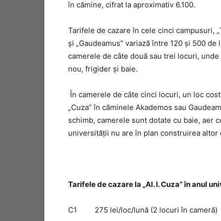
în cămine, cifrat la aproximativ 6.100.
Tarifele de cazare în cele cinci campusuri,
şi „Gaudeamus” variază între 120 şi 500 de l
camerele de câte două sau trei locuri, unde 
nou, frigider şi baie.
În camerele de câte cinci locuri, un loc cos
„Cuza” în căminele Akademos sau Gaudeamus, 
schimb, camerele sunt dotate cu baie, aer co
universităţii nu are în plan construirea altor
Tarifele de cazare la „Al. I. Cuza” în anul
C1 275 lei/loc/lună (2 locuri în came