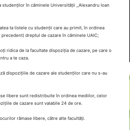
 studenţilor în căminele Universităţii ,,Alexandru Ioan
tea ta listele cu studenţii care au primit, în ordinea
nul precedent) dreptul de cazare în căminele UAIC;
i ridica de la facultate dispoziţia de cazare, pe care o
pentru a te caza.
ă dispoziţiile de cazare ale studenţilor care nu s-au
e libere sunt redistribuite în ordinea mediilor, celor
oziţiile de cazare sunt valabile 24 de ore.
curilor rămase libere, către alte facultăţi.