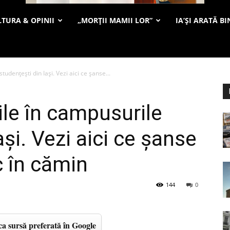
TURA & OPINII
„MORȚII MAMII LOR”
IA’ȘI ARATĂ BI
udențești din Iași. Vezi aici ce șanse...
ile în campusurile
ași. Vezi aici ce șanse
c în cămin
144
0
a sursă preferată în Google