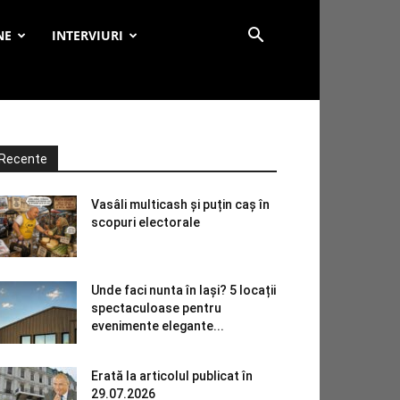
NE
INTERVIURI
Recente
Vasâli multicash și puțin caș în
scopuri electorale
Unde faci nunta în Iași? 5 locații
spectaculoase pentru
evenimente elegante...
Erată la articolul publicat în
29.07.2026