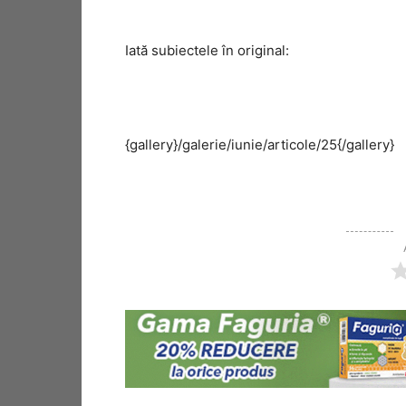
Iată subiectele în original:
{gallery}/galerie/iunie/articole/25{/gallery}