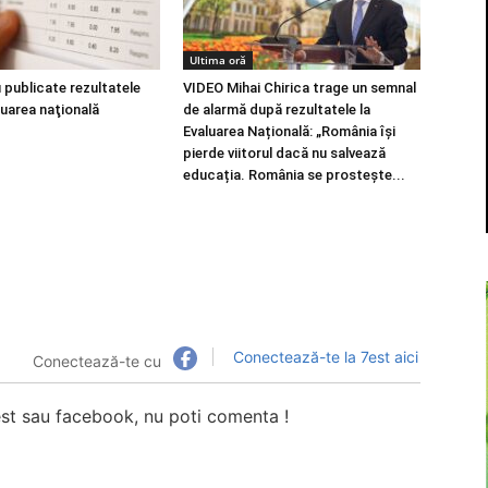
Ultima oră
i publicate rezultatele
VIDEO Mihai Chirica trage un semnal
aluarea naţională
de alarmă după rezultatele la
Evaluarea Națională: „România își
pierde viitorul dacă nu salvează
educația. România se prostește...
Conectează-te la 7est aici
Conectează-te cu
7est sau facebook, nu poti comenta !