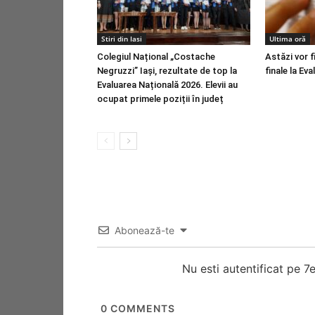
Stiri din Iasi
Ultima oră
Colegiul Național „Costache
Astăzi vor f
Negruzzi” Iași, rezultate de top la
finale la Ev
Evaluarea Națională 2026. Elevii au
ocupat primele poziții în județ
Abonează-te
Nu esti autentificat pe 
0
COMMENTS