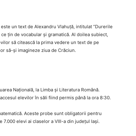
ste un text de Alexandru Vlahuţă, intitulat “Durerile
 ce ţin de vocabular şi gramatică. Al doilea subiect,
vilor să citească la prima vedere un text de pe
or să-şi imagineze ziua de Crăciun.
uarea Naţională, la Limba şi Literatura Română.
cesul elevilor în săli fiind permis până la ora 8:30.
matematică. Aceste probe sunt obligatorii pentru
 7.000 elevi ai claselor a VIII-a din judeţul Iaşi.