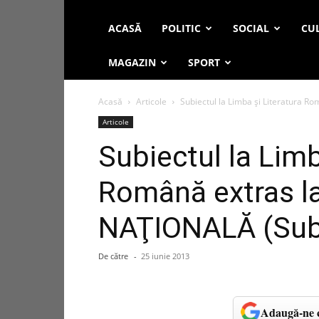
ACASĂ
POLITIC
SOCIAL
CUL
MAGAZIN
SPORT
Acasă
Articole
Subiectul la Limba şi Literatura 
Articole
Subiectul la Limb
Română extras 
NAŢIONALĂ (Subi
De către
-
25 iunie 2013
Adaugă-ne c