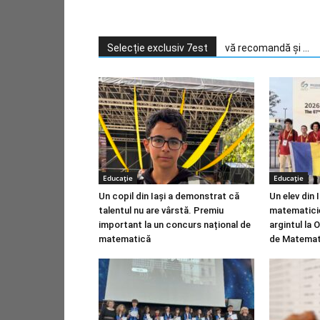
Selecție exclusiv 7est
vă recomandă și ...
Educație
Educație
Un copil din Iași a demonstrat că
Un elev din I
talentul nu are vârstă. Premiu
matematicien
important la un concurs național de
argintul la 
matematică
de Matemat