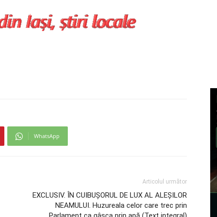
WhatsApp
Articolul următor
EXCLUSIV. ÎN CUIBUŞORUL DE LUX AL ALEŞILOR
NEAMULUI. Huzureala celor care trec prin
Parlament ca gâsca prin apă (Text integral)