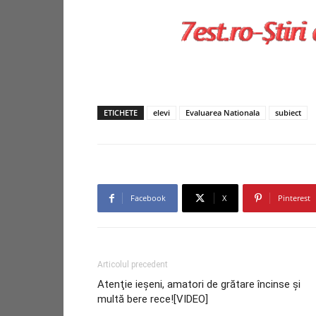
ETICHETE
elevi
Evaluarea Nationala
subiect
Facebook
X
Pinterest
Articolul precedent
Atenţie ieşeni, amatori de grătare încinse şi
multă bere rece![VIDEO]