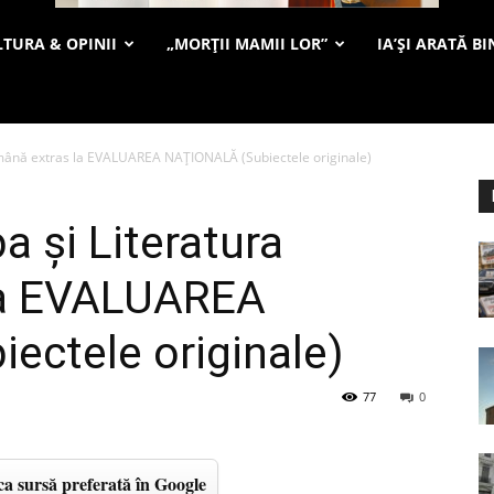
TURA & OPINII
„MORȚII MAMII LOR”
IA’ȘI ARATĂ BI
Română extras la EVALUAREA NAŢIONALĂ (Subiectele originale)
a şi Literatura
la EVALUAREA
ectele originale)
77
0
a sursă preferată în Google