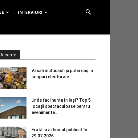
NE
INTERVIURI
Recente
Vasâli multicash și puțin caș în
scopuri electorale
Unde faci nunta în Iași? Top 5
locații spectaculoase pentru
evenimente...
Erată la articolul publicat în
29.07.2026