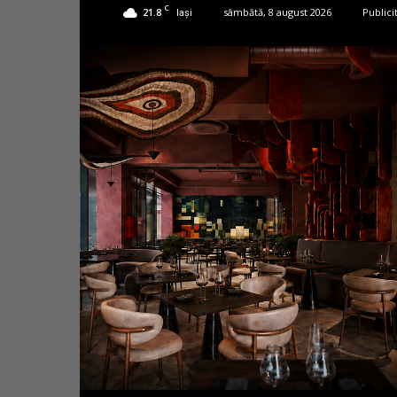
C
21.8
sâmbătă, 8 august 2026
Publici
Iași