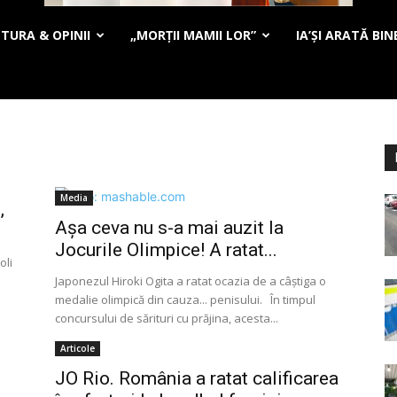
TURA & OPINII
„MORȚII MAMII LOR”
IA’ȘI ARATĂ BIN
Media
,
Așa ceva nu s-a mai auzit la
Jocurile Olimpice! A ratat...
oli
Japonezul Hiroki Ogita a ratat ocazia de a câștiga o
medalie olimpică din cauza... penisului. În timpul
concursului de sărituri cu prăjina, acesta...
Articole
JO Rio. România a ratat calificarea