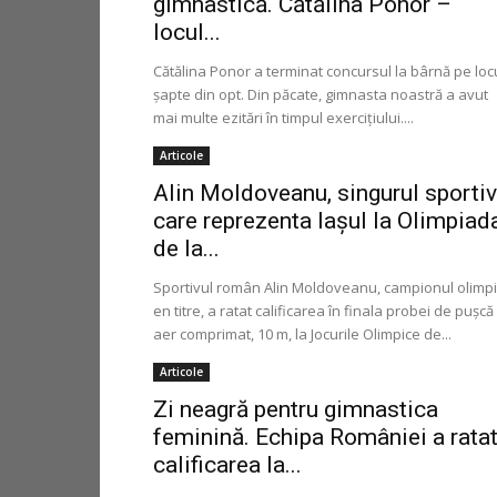
gimnastică. Cătălina Ponor –
locul...
Cătălina Ponor a terminat concursul la bârnă pe loc
șapte din opt. Din păcate, gimnasta noastră a avut
mai multe ezitări în timpul exercițiului....
Articole
Alin Moldoveanu, singurul sportiv
care reprezenta Iașul la Olimpiad
de la...
Sportivul român Alin Moldoveanu, campionul olimpi
en titre, a ratat calificarea în finala probei de pușcă
aer comprimat, 10 m, la Jocurile Olimpice de...
Articole
Zi neagră pentru gimnastica
feminină. Echipa României a rata
calificarea la...