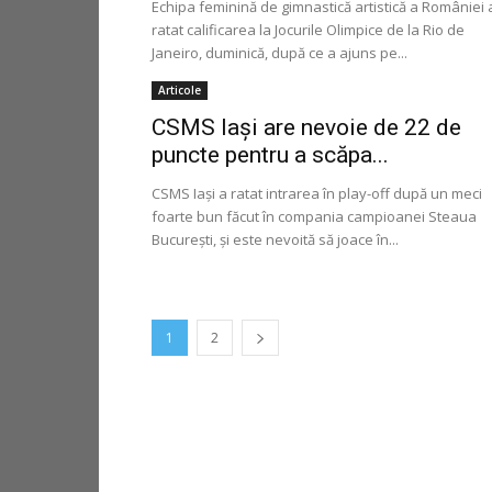
Echipa feminină de gimnastică artistică a României 
ratat calificarea la Jocurile Olimpice de la Rio de
Janeiro, duminică, după ce a ajuns pe...
Articole
CSMS Iaşi are nevoie de 22 de
puncte pentru a scăpa...
CSMS Iaşi a ratat intrarea în play-off după un meci
foarte bun făcut în compania campioanei Steaua
Bucureşti, şi este nevoită să joace în...
1
2