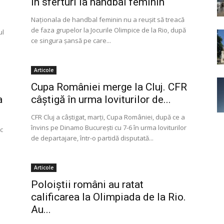
în sferturi la handbal feminin
Naționala de handbal feminin nu a reușit să treacă
de faza grupelor la Jocurile Olimpice de la Rio, după
ul
ce singura șansă pe care...
Articole
Cupa României merge la Cluj. CFR
a
câștigă în urma loviturilor de...
CFR Cluj a câştigat, marţi, Cupa României, după ce a
învins pe Dinamo Bucureşti cu 7-6 în urma loviturilor
c
de departajare, într-o partidă disputată...
Articole
Poloiştii români au ratat
t
calificarea la Olimpiada de la Rio.
Au...