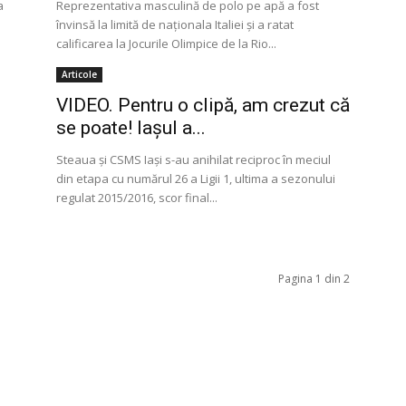
a
Reprezentativa masculină de polo pe apă a fost
învinsă la limită de naţionala Italiei şi a ratat
calificarea la Jocurile Olimpice de la Rio...
Articole
VIDEO. Pentru o clipă, am crezut că
se poate! Iașul a...
Steaua şi CSMS Iaşi s-au anihilat reciproc în meciul
din etapa cu numărul 26 a Ligii 1, ultima a sezonului
regulat 2015/2016, scor final...
Pagina 1 din 2