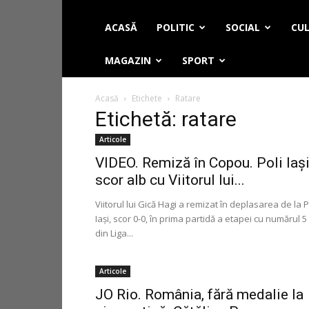
ACASĂ
POLITIC
SOCIAL
CUL
MAGAZIN
SPORT
Acasă
Etichete
Ratare
Etichetă: ratare
Articole
VIDEO. Remiză în Copou. Poli Iași
scor alb cu Viitorul lui...
Viitorul lui Gică Hagi a remizat în deplasarea de la P
Iaşi, scor 0-0, în prima partidă a etapei cu numărul 5
din Liga...
Articole
JO Rio. România, fără medalie la