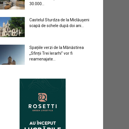
30.000...
Castelul Sturdza de la Miclăușeni
scapă de schele după doi ani...
Spațiile verzi de la Mănăstirea
„Sfinții Trei Ierarhi” vor fi
reamenajate...