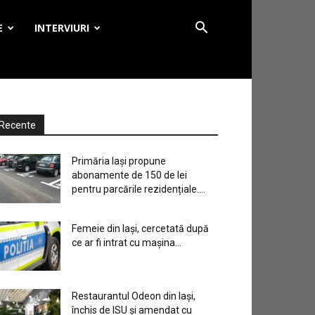
E
INTERVIURI
Recente
Primăria Iași propune
abonamente de 150 de lei
pentru parcările rezidențiale....
Femeie din Iași, cercetată după
ce ar fi intrat cu mașina...
Restaurantul Odeon din Iași,
închis de ISU și amendat cu