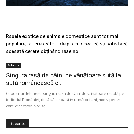
Rasele exotice de animale domestice sunt tot mai
populare, iar crescătorii de pisici încearcă să satisfacă
această cerere obţinând rase noi.
Articole
Singura rasă de câini de vânătoare sută la
sută românească e...
Copoiul ardelenesc, singura rasă de câini de vânătoare creată pe
teritoriul României, riscă să dispară în următorii ani, motiv pentru
care crescătorii vor să...
Recente