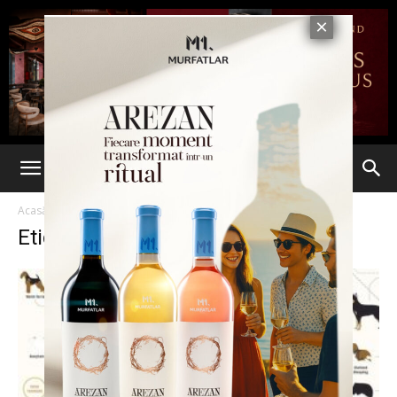
Acasă
Etichete
Rasa
Etichetă: rasa