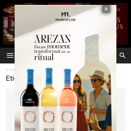
Acasă
Etichete
Primele
Etichetă: Primele