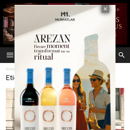
Acasă
Etichete
Prespcrtie
Etichetă: prespcrtie