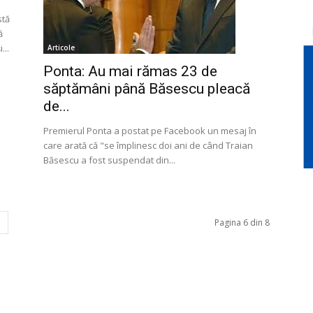
stă
ă
...
Articole
Ponta: Au mai rămas 23 de
săptămâni până Băsescu pleacă
de...
Premierul Ponta a postat pe Facebook un mesaj în
care arată că "se împlinesc doi ani de când Traian
Băsescu a fost suspendat din...
Pagina 6 din 8