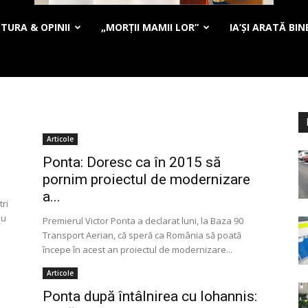
TURA & OPINII
„MORȚII MAMII LOR”
IA’ȘI ARATĂ BIN
Articole
Ponta: Doresc ca în 2015 să
pornim proiectul de modernizare
a...
ri
nu
Premierul Victor Ponta a declarat luni, la Baza 90
Transport Aerian, că speră ca România să poată
începe în acest an proiectul de modernizare...
Articole
Ponta după întâlnirea cu Iohannis: