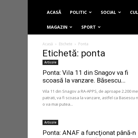
ACASĂ
POLITIC
SOCIAL
CUL
MAGAZIN
SPORT
Acasă
Etichete
Ponta
Etichetă: ponta
Articole
Ponta: Vila 11 din Snagov va fi
scoasă la vanzare. Băsescu...
Vila 11 din Snagov a RA-APPS, de aproape 2.200 met
patrati, va fi scoasa la vanzare, astfel ca Basescu 
o va mai putea...
Articole
Ponta: ANAF a funcţionat până-n