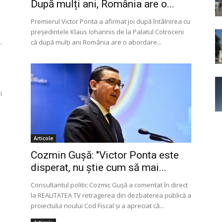
După mulți ani, România are o...
Premierul Victor Ponta a afirmat joi după întâlnirea cu
președintele Klaus Iohannis de la Palatul Cotroceni
.
că după mulți ani România are o abordare...
i
Articole
Cozmin Gușă: "Victor Ponta este
disperat, nu știe cum să mai...
Consultantul politic Cozmic Gușă a comentat în direct
la REALITATEA TV retragerea din dezbaterea publică a
proiectului noului Cod Fiscal şi a apreciat că...