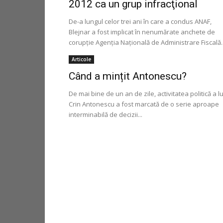
2012 ca un grup infracţional
De-a lungul celor trei ani în care a condus ANAF,
Blejnar a fost implicat în nenumărate anchete de
corupţie Agenţia Naţională de Administrare Fiscală..
Articole
Când a mințit Antonescu?
De mai bine de un an de zile, activitatea politică a lu
Crin Antonescu a fost marcată de o serie aproape
interminabilă de decizii...