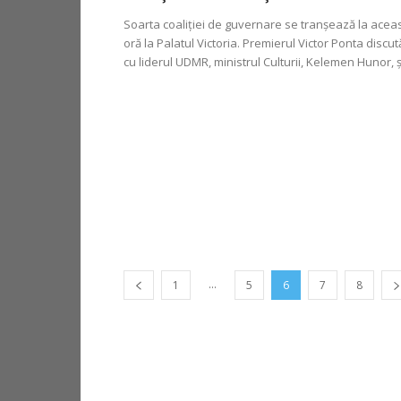
Soarta coaliţiei de guvernare se tranşează la acea
oră la Palatul Victoria. Premierul Victor Ponta discut
cu liderul UDMR, ministrul Culturii, Kelemen Hunor, şi
...
1
5
6
7
8