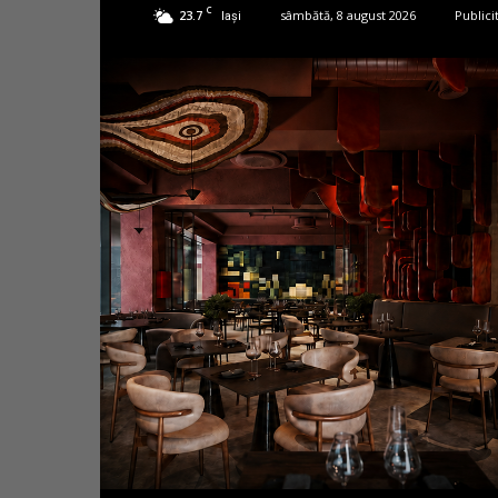
C
23.7
sâmbătă, 8 august 2026
Publici
Iași