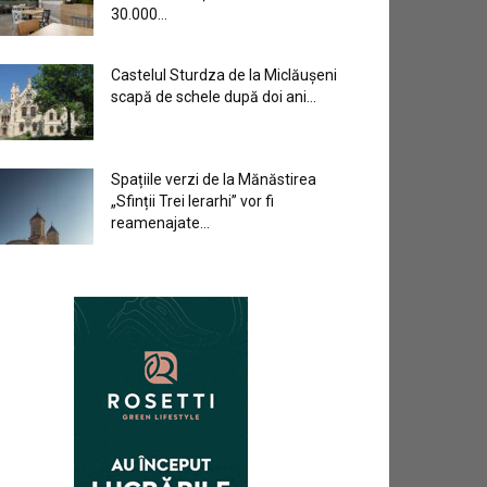
30.000...
Castelul Sturdza de la Miclăușeni
scapă de schele după doi ani...
Spațiile verzi de la Mănăstirea
„Sfinții Trei Ierarhi” vor fi
reamenajate...