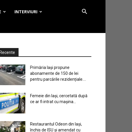
E
INTERVIURI
Recente
Primăria Iași propune
abonamente de 150 de lei
pentru parcările rezidențiale....
Femeie din Iași, cercetată după
ce ar fi intrat cu mașina...
Restaurantul Odeon din Iași,
închis de ISU și amendat cu