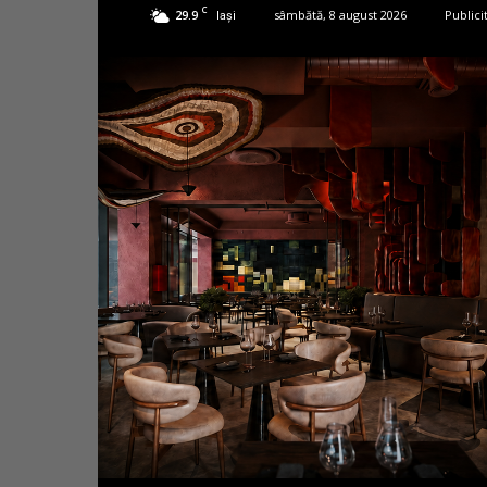
C
29.9
sâmbătă, 8 august 2026
Publici
Iași