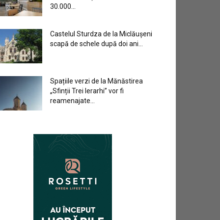
30.000...
Castelul Sturdza de la Miclăușeni
scapă de schele după doi ani...
Spațiile verzi de la Mănăstirea
„Sfinții Trei Ierarhi” vor fi
reamenajate...