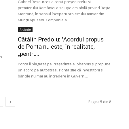
Gabriel Resources a cerut preşedintelui şi
premierului României o soluţie amiabilă privind Roşia
Montană, în sensul începerii proiectului minier din
Munții Apuseni. Compania a...
Articole
Cătălin Predoiu: "Acordul propus
de Ponta nu este, în realitate,
„pentru...
în
Ponta îl plagiază pe Preşedintele Iohannis şi propune
un acord pe autostrăzi. Ponta ştie că investitorii şi
băncile nu mai au încredere în Guvern....
Pagina 5 din 8