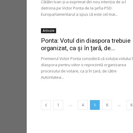
Cătălin Ivan şi-a exprimat din nou intenţia de a-l
detrona pe Victor Ponta de la şefia PSD.
Europarlamentarul a spus că este cel mai...
Articole
Ponta: Votul din diaspora trebuie
organizat, ca și în țară, de...
Premierul Victor Ponta consideră că soluția votului 
diaspora pentru viitor o reprezintă organizarea
procesului de votare, ca și în țară, de către
Autoritatea...
...
...
1
4
5
6
8