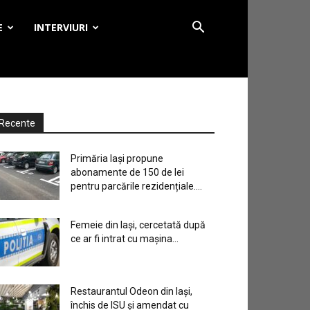
E
INTERVIURI
Recente
Primăria Iași propune
abonamente de 150 de lei
pentru parcările rezidențiale....
Femeie din Iași, cercetată după
ce ar fi intrat cu mașina...
Restaurantul Odeon din Iași,
închis de ISU și amendat cu