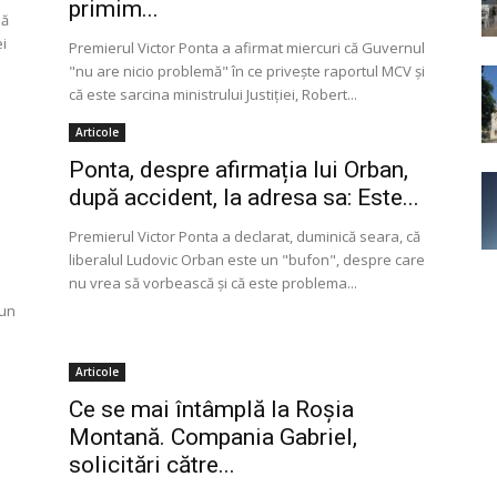
primim...
nă
ei
Premierul Victor Ponta a afirmat miercuri că Guvernul
"nu are nicio problemă" în ce privește raportul MCV și
că este sarcina ministrului Justiției, Robert...
Articole
Ponta, despre afirmația lui Orban,
după accident, la adresa sa: Este...
Premierul Victor Ponta a declarat, duminică seara, că
liberalul Ludovic Orban este un "bufon", despre care
nu vrea să vorbească şi că este problema...
 un
Articole
Ce se mai întâmplă la Roșia
Montană. Compania Gabriel,
solicitări către...