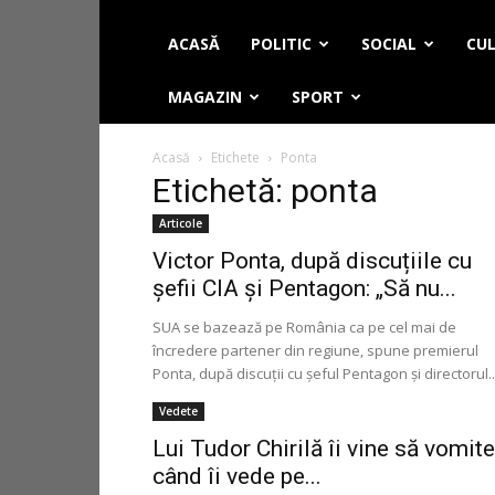
ACASĂ
POLITIC
SOCIAL
CUL
MAGAZIN
SPORT
Acasă
Etichete
Ponta
Etichetă: ponta
Articole
Victor Ponta, după discuțiile cu
șefii CIA și Pentagon: „Să nu...
SUA se bazează pe România ca pe cel mai de
încredere partener din regiune, spune premierul
Ponta, după discuţii cu şeful Pentagon şi directorul..
Vedete
Lui Tudor Chirilă îi vine să vomite
când îi vede pe...