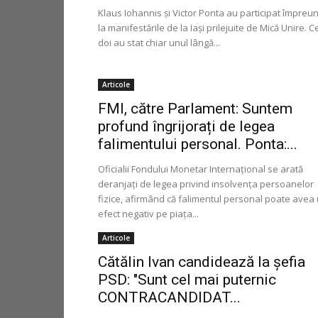
Klaus Iohannis şi Victor Ponta au participat împreu
la manifestările de la Iaşi prilejuite de Mică Unire. C
doi au stat chiar unul lângă...
Articole
FMI, către Parlament: Suntem
profund îngrijorați de legea
falimentului personal. Ponta:...
Oficialii Fondului Monetar Internațional se arată
deranjați de legea privind insolvența persoanelor
fizice, afirmând că falimentul personal poate avea
efect negativ pe piața...
Articole
Cătălin Ivan candidează la şefia
PSD: "Sunt cel mai puternic
CONTRACANDIDAT...