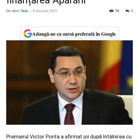
finanțarea Apărării
De către
7est
-
8 ianuarie 2015
74
0
Adaugă-ne ca sursă preferată în Google
Premierul Victor Ponta a afirmat joi după întâlnirea cu