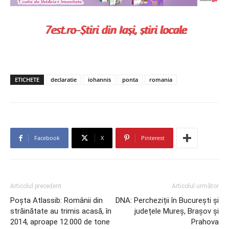
ETICHETE
declaratie
iohannis
ponta
romania
Facebook
X
Pinterest
Articolul precedent
Articolul următor
Poșta Atlassib: Românii din
DNA: Percheziții în București și
străinătate au trimis acasă, în
județele Mureș, Brașov și
2014, aproape 12.000 de tone
Prahova