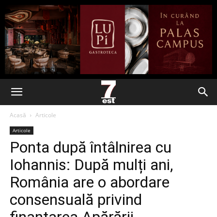
Acasă
Articole
Articole
Ponta după întâlnirea cu
Iohannis: După mulți ani,
România are o abordare
consensuală privind