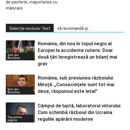
de pachete, majoritatea cu
mâncare
Selecție exclusiv 7est
vă recomandă și ...
România, din nou în topul negru al
Europei la accidente rutiere. Doar
Știri din
două țări înregistrează un bilanț mai
România
grav
România, sub presiunea războiului.
Miruță: „Consecințele sunt tot mai
Știri din
dese, răspunsul este letal”
România
Câmpul de luptă, laboratorul viitorului.
Cum schimbă războiul din Ucraina
Top prima
regulile apărării moderne
pagina