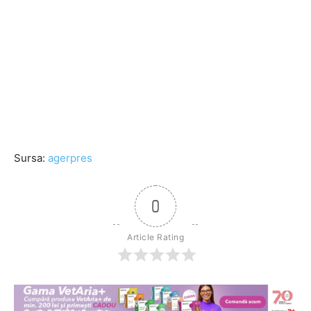
Sursa:
agerpres
0
Article Rating