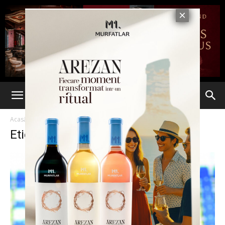
Acasă
Etichete
Politehnica Iasi
Etichetă: Politehnica Iasi