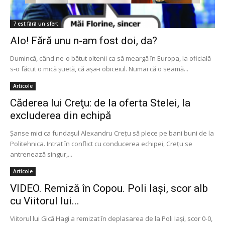
7 est fără un sfert
Alo! Fără unu n-am fost doi, da?
Dumincă, când ne-o bătut oltenii ca să meargă în Europa, la oficială
s-o făcut o mică șuetă, că așa-i obiceiul. Numai că o seamă...
Articole
Căderea lui Creţu: de la oferta Stelei, la
excluderea din echipă
Şanse mici ca fundaşul Alexandru Creţu să plece pe bani buni de la
Politehnica. Intrat în conflict cu conducerea echipei, Creţu se
antrenează singur,...
Articole
VIDEO. Remiză în Copou. Poli Iași, scor alb
cu Viitorul lui...
Viitorul lui Gică Hagi a remizat în deplasarea de la Poli Iaşi, scor 0-0,