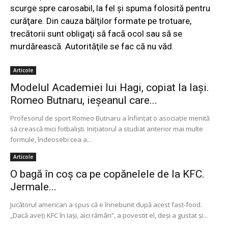
scurge spre carosabil, la fel şi spuma folosită pentru
curăţare. Din cauza bălţilor formate pe trotuare,
trecătorii sunt obligaţi să facă ocol sau să se
murdărească. Autorităţile se fac că nu văd.
Articole
Modelul Academiei lui Hagi, copiat la Iaşi.
Romeo Butnaru, ieşeanul care...
Profesorul de sport Romeo Butnaru a înfiinţat o asociaţie menită
să crească mici fotbalişti. Iniţiatorul a studiat anterior mai multe
formule, îndeosebi cea a...
Articole
O bagă în coș ca pe copănelele de la KFC.
Jermale...
Jucătorul american a spus că e înnebunit după acest fast-food.
„Dacă aveți KFC în Iași, aici rămân”, a povestit el, deși a gustat și...