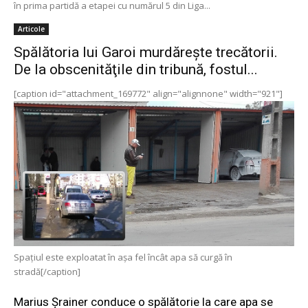
în prima partidă a etapei cu numărul 5 din Liga...
Articole
Spălătoria lui Garoi murdăreşte trecătorii.
De la obscenităţile din tribună, fostul...
[caption id="attachment_169772" align="alignnone" width="921"]
Spaţiul este exploatat în aşa fel încât apa să curgă în
stradă[/caption]
Marius Şrainer conduce o spălătorie la care apa se