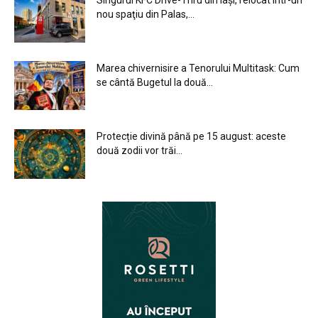
Singurul KFC Drive-Thru din Iași, relocat într-un
nou spaţiu din Palas,...
Marea chivernisire a Tenorului Multitask: Cum
se cântă Bugetul la două...
Protecție divină până pe 15 august: aceste
două zodii vor trăi...