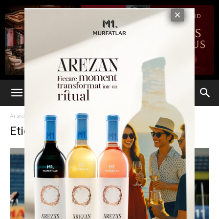
Acasă
Etichete
Politehnica Iasi
Etichetă: Politehnica Iasi