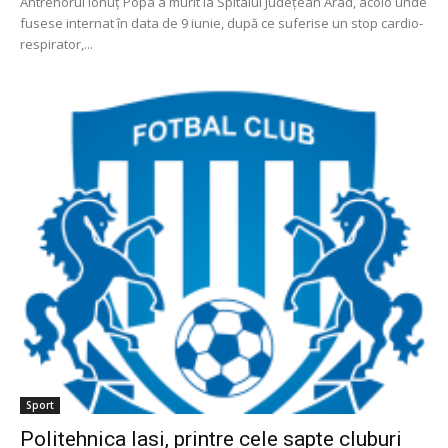
Antrenorul Ionuț Popa a murit la Spitalul Județean Arad, acolo unde
fusese internat în data de 9 iunie, după ce suferise un stop cardio-
respirator,...
Sport
Politehnica Iasi, printre cele sapte cluburi