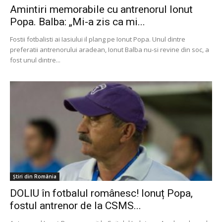
Amintiri memorabile cu antrenorul Ionut
Popa. Balba: „Mi-a zis ca mi...
Fostii fotbalisti ai Iasiului il plang pe Ionut Popa. Unul dintre
preferatii antrenorului aradean, Ionut Balba nu-si revine din soc, a
fost unul dintre...
Știri din România
DOLIU în fotbalul românesc! Ionuț Popa,
fostul antrenor de la CSMS...