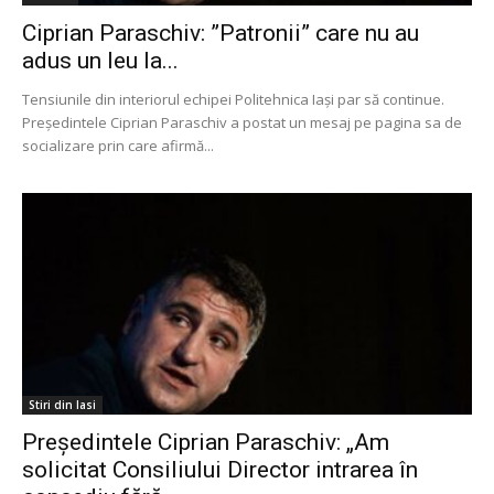
Ciprian Paraschiv: ”Patronii” care nu au
adus un leu la...
Tensiunile din interiorul echipei Politehnica Iași par să continue.
Președintele Ciprian Paraschiv a postat un mesaj pe pagina sa de
socializare prin care afirmă...
Stiri din Iasi
Președintele Ciprian Paraschiv: „Am
solicitat Consiliului Director intrarea în