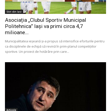
Stiri din Iasi
Asociația „Clubul Sportiv Municipal
Politehnica” Iași va primi circa 4,7
milioane...
Municipalitatea ieșeană și-a propus să intensifice eforturile pentru
ca disciplinele de echipă să revină în prim-planul competițiilor
sportive. Un proiect de hotărâre prin care...
Articole